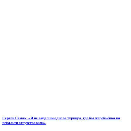
Сергей Семак: «Я не видел ни одного турнира, где бы жеребьёвка на
пенальти отсутствовала»