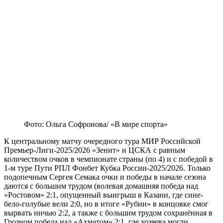
Фото: Ольга Софронова/ «В мире спорта»
К центральному матчу очередного тура МИР Российской
Премьер-Лиги-2025/2026 «Зенит» и ЦСКА с равным
количеством очков в чемпионате страны (по 4) и с победой в
1-м туре Пути РПЛ Фонбет Кубка России-2025/2026. Только
подопечным Сергея Семака очки и победы в начале сезона
даются с большим трудом (волевая домашняя победа над
«Ростовом» 2:1, опущенный выигрыш в Казани, где сине-
бело-голубые вели 2:0, но в итоге «Рубин» в концовке смог
вырвать ничью 2:2, а также с большим трудом сохранённая в
Грозном победа над «Ахматом» 2:1, где хозяева могли