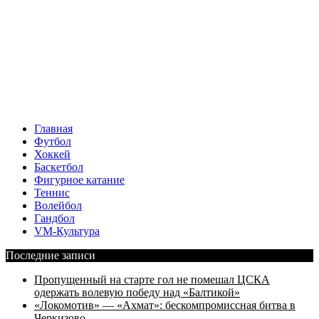
Главная
Футбол
Хоккей
Баскетбол
Фигурное катание
Теннис
Волейбол
Гандбол
VM-Культура
Последние записи
Пропущенный на старте гол не помешал ЦСКА
одержать волевую победу над «Балтикой»
«Локомотив» — «Ахмат»: бескомпромиссная битва в
Черкизово