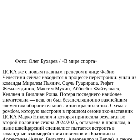
Фото: Олег Бухарев / «В мире спорта»
ЦСКА же с новым главным тренером в лице Фабио
Челестини сейчас находится в процессе перестройки: ушли из
команды Миралем Пьянич, Сауль Гуарирапа, Рифат
Жемалетдинов, Максим Мухин, Аббосбек Файзуллаев,
Келлвен и Виллиан Роша. Потеря последнего наиболее
значительна — ведь он был безапелляционно важнейшим
элементом оборонительной линии красно-синих. Схема с
ромбом, которую выстроил в прошлом сезоне экс-наставник
ЦСКА Марко Николич и которая приносила результат во
второй половине сезона 2024/2025, оставлена в прошлом, а
ныне швейцарский специалист пытается встроить в
командные взаимодействия новичков из Бразилии и
Аргентины (Алвес, Вильягра, Алеррандро и Верде), а также