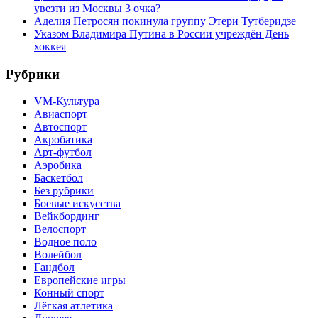
увезти из Москвы 3 очка?
Аделия Петросян покинула группу Этери Тутберидзе
Указом Владимира Путина в России учреждён День
хоккея
Рубрики
VM-Культура
Авиаспорт
Автоспорт
Акробатика
Арт-футбол
Аэробика
Баскетбол
Без рубрики
Боевые искусства
Вейкбординг
Велоспорт
Водное поло
Волейбол
Гандбол
Европейские игры
Конный спорт
Лёгкая атлетика