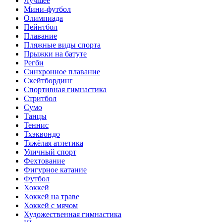
Лучшее
Мини-футбол
Олимпиада
Пейнтбол
Плавание
Пляжные виды спорта
Прыжки на батуте
Регби
Синхронное плавание
Скейтбординг
Спортивная гимнастика
Стритбол
Сумо
Танцы
Теннис
Тхэквондо
Тяжёлая атлетика
Уличный спорт
Фехтование
Фигурное катание
Футбол
Хоккей
Хоккей на траве
Хоккей с мячом
Художественная гимнастика