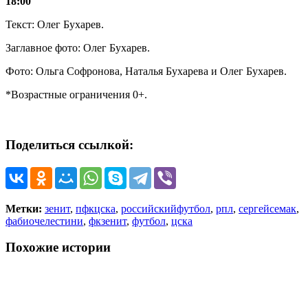
18:00
Текст: Олег Бухарев.
Заглавное фото: Олег Бухарев.
Фото: Ольга Софронова, Наталья Бухарева и Олег Бухарев.
*Возрастные ограничения 0+.
Поделиться ссылкой:
Метки:
зенит
,
пфкцска
,
российскийфутбол
,
рпл
,
сергейсемак
,
фабиочелестини
,
фкзенит
,
футбол
,
цска
Похожие истории