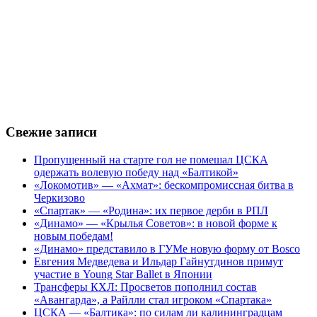
Свежие записи
Пропущенный на старте гол не помешал ЦСКА
одержать волевую победу над «Балтикой»
«Локомотив» — «Ахмат»: бескомпромиссная битва в
Черкизово
«Спартак» — «Родина»: их первое дерби в РПЛ
«Динамо» — «Крылья Советов»: в новой форме к
новым победам!
«Динамо» представило в ГУМе новую форму от Bosco
Евгения Медведева и Ильдар Гайнутдинов примут
участие в Young Star Ballet в Японии
Трансферы КХЛ: Просветов пополнил состав
«Авангарда», а Райлли стал игроком «Спартака»
ЦСКА — «Балтика»: по силам ли калининградцам