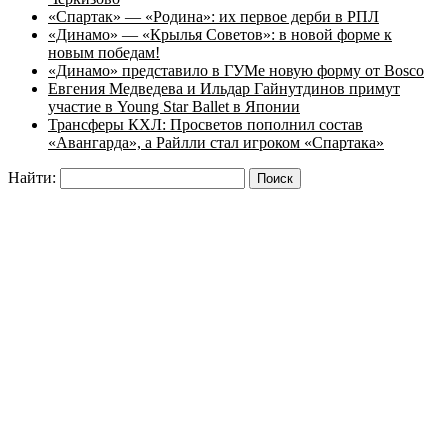
«Спартак» — «Родина»: их первое дерби в РПЛ
«Динамо» — «Крылья Советов»: в новой форме к
новым победам!
«Динамо» представило в ГУМе новую форму от Bosco
Евгения Медведева и Ильдар Гайнутдинов примут
участие в Young Star Ballet в Японии
Трансферы КХЛ: Просветов пополнил состав
«Авангарда», а Райлли стал игроком «Спартака»
Найти: