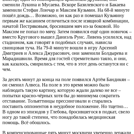
сменили Лукина и Мусаева. Вскоре Базилевского и Бакаева
заменили Стефан Лончар и Максим Кузьмин. На 68-й минуте
пошёл дождь… Возможно, он как раз и помешал Кузьмину
первым же касанием отличиться после изящной комбинации,
начатой Пестряковым, бросившим мяч из-за боковой. Но
Максим не попал по мячу. Затем появился ещё один новичок –
вместо Кругового вышел Даниэль Руис. Ливень усилился, над
стадионом, как говорят в подобных случаях, нависла
свинцовая туча. На 79-й минуте вошли в игру Арсений
Дмитриев и Алекса Джурасович, они заменили Болдырева и
Марадишвили. Время для гостей стремительно таяло, и они,
как казалось, смирились с тем, что в этот день останутся ни с
чем.
За десять минут до конца на поле появился Артём Бандикян –
он сменил Алвеса. На поле в это время можно было
наблюдать такую картину, которую ждали далеко не все –
попытки красно-чёрных хотя бы до минимума сократить
отставание. Тольяттинцы прессинговали и старались
поставить оппонентов в неудобное положение. Но тщетно…
В одном из эпизодов у Глебова, бросившегося в подкат, свело
ногу до такой степени, что понадобилась медицинская
помощь. Всё обошлось.
В компенсированные пять минут москвичи уверенно держали