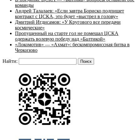
команды
Андрей Талалаев: «Если завтра Бориско подпишет
контракт с ЦСКА, это будет «выстрел в голову»
Дмитрий Игдисамов: «У Кругового все передачи
космические»
Пропущенный на старте гол не помешал ЦСКА
одержать волевую победу над «Балтикой»
«Локомотив» — «Ахмат»: бескомпромиссная битва в
Черкизово
Найти: