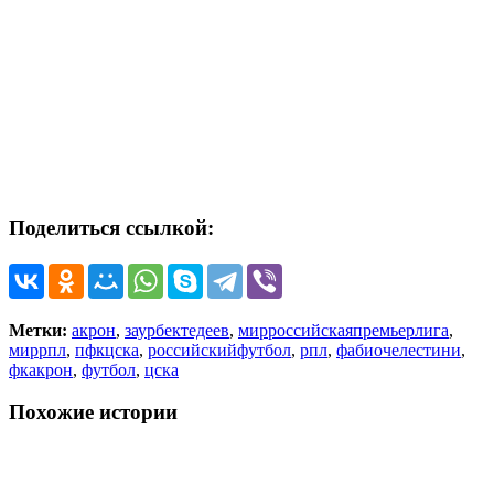
Поделиться ссылкой:
Метки:
акрон
,
заурбектедеев
,
мирроссийскаяпремьерлига
,
миррпл
,
пфкцска
,
российскийфутбол
,
рпл
,
фабиочелестини
,
фкакрон
,
футбол
,
цска
Похожие истории