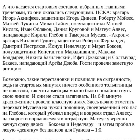
А что касается стартовых составов, избранных главными
тренерами, то они оказались следующими. ЦСКА: вратарь
Игорь Акинфеев, защитники Игорь Дивеев, Роберту Мойзес,
Матвей Лукин и Милан Гайич, полузащитники Матвей
Кисляк, Иван Обляков, Данил Круговой и Матеус Алвес,
нападающие Кирилл Глебов и Тамерлан Мусаев. «Акрон»:
вратарь Виталий Гудиев, защитники Роберто Фернандес,
Дмитрий Пестряков, Йонуц Неделчару и Марат Бокоев,
полузащитники Константин Марадишвили, Максим
Болдырев, Никита Базилевский, Ифет Джаковац и Солтмурад
Бакаев, нападающий Артём Дзюба. Гости провели заметную
ротацию.
Возможно, такие перестановки и повлияли на сыгранность,
ведь на стартовых минутах ничего особенного тольяттинцы
не показали, так что армейцам можно было спокойно гнуть
свою линию. И они не стали затягивать. На 6-й минуте
красно-синие провели классную атаку. Здесь важно отметить
перехват Мусаева на чужой половине, своевременный его пас
на Глебова, который убежал вперёд и вовремя отдал Алвесу,
на скорости ворвавшемуся в штрафную. Матеус уверенно
качнул сразу двоих – Бокоева и Неделчару – и затем пробил в
левую «девятку» без шансов для Гудиева – 1:0.