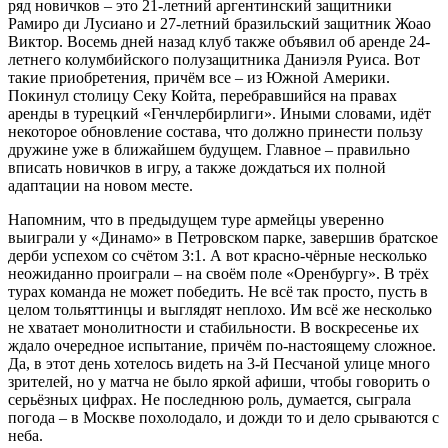
ряд новичков – это 21-летний аргентинский защитники
Рамиро ди Лусиано и 27-летний бразильский защитник Жоао
Виктор. Восемь дней назад клуб также объявил об аренде 24-
летнего колумбийского полузащитника Даниэля Руиса. Вот
такие приобретения, причём все – из Южной Америки.
Покинул столицу Секу Койта, перебравшийся на правах
аренды в турецкий «Генчлербирлиги». Иными словами, идёт
некоторое обновление состава, что должно принести пользу
дружине уже в ближайшем будущем. Главное – правильно
вписать новичков в игру, а также дождаться их полной
адаптации на новом месте.
Напомним, что в предыдущем туре армейцы уверенно
выиграли у «Динамо» в Петровском парке, завершив братское
дерби успехом со счётом 3:1. А вот красно-чёрные несколько
неожиданно проиграли – на своём поле «Оренбургу». В трёх
турах команда не может победить. Не всё так просто, пусть в
целом тольяттинцы и выглядят неплохо. Им всё же несколько
не хватает монолитности и стабильности. В воскресенье их
ждало очередное испытание, причём по-настоящему сложное.
Да, в этот день хотелось видеть на 3-й Песчаной улице много
зрителей, но у матча не было яркой афиши, чтобы говорить о
серьёзных цифрах. Не последнюю роль, думается, сыграла
погода – в Москве похолодало, и дожди то и дело срываются с
неба.