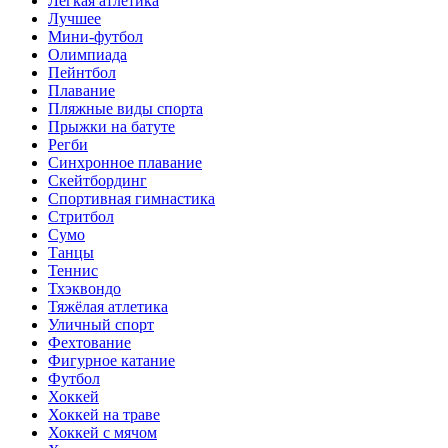
Лёгкая атлетика
Лучшее
Мини-футбол
Олимпиада
Пейнтбол
Плавание
Пляжные виды спорта
Прыжки на батуте
Регби
Синхронное плавание
Скейтбординг
Спортивная гимнастика
Стритбол
Сумо
Танцы
Теннис
Тхэквондо
Тяжёлая атлетика
Уличный спорт
Фехтование
Фигурное катание
Футбол
Хоккей
Хоккей на траве
Хоккей с мячом