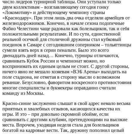
число лидеров турнирной таблицы. Они уступали только
двум коллективам – возглавляющему сегодня гонку
«Локомотиву» и действующему чемпиону страны
«Краснодару». При этом лишь два очка отделяли армейцев от
железнодорожников. Конечно, в начале сезона подопечные
Фабио Челестини чаще радовали как болельщиков, так и себя
положительными результатами. И по сути, единственной
реальной осечкой для столичной дружины стал кубковый
поединок в Самаре с сегодняшним соперником – тольяттинцы
сумели взять верх в серии пенальти. Было это всего
двенадцать дней назад… Конечно, турниры отличаются,
сравнивать Кубок России и чемпионат можно, но
воспринимать их единым целым не стоит. С другой стороны,
ничего явно не мешало хозяевам «ВЭБ Арены» выходить на
поле стадиона, не отметая в сторону мысли о возможном
реванше. Безусловно, фаворитом воскресного противостояния
многие специалисты и букмекеры оправданно считали
команду из Москвы.
Красно-синие заслуженно слышат в свой адрес немало весьма
приятных и хвалебных отзывов, касающихся качества их
игры. И это – при довольно скромной обойме, если
сравнивать с другими клубами, претендующими на высокие
места. Впрочем, уходящая неделя стала для болельщиков
богатой на кадровые вести. Так, дружину пополнил целый