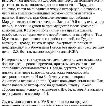
Быстрый гол повлиял на ход событий. Вряд ли волжане могли
рассчитывать на милость грозного оппонента. Пару раз,
конечно, гости выбирались в чужую штрафную, но говорить,
что у них имелись очевидные возможности отыграться –
наивно. Наверное, при большем везении мог забивать
Марадишвили, но всё это теория. Зато на 19-й минуте команда
Фабио Челестини удвоила преимущество после красивой
комбинации. Круговой получил мяч на правом фланге,
разобрался с соперником и с левой навесил в штрафную. Там
Мусаев выиграл позицию и пробил головой, но Гудиев
вытащил. Правда, никто из красно-чёрных не пошёл на
подстраховку, и набежавший Глебов без проблем «расстрелял»
цель – 2:0. Вот так начало поединка для ЦСКА!
Наверняка кто-то подумал, что дело сделано, хотя оставалось
больше часа игрового времени, при этом хозяева тоже не
собирались останавливаться. Правда, держать высокую
планку в течение встречи, не допуская оплошностей,
невероятно сложно. И на 34-й минуте мяч в ворота
Акинфеева всё-таки влетел. Удался волжанам «стандарт». Так,
после навеса со штрафного на дальнюю штангу Бокоев
сбросил назад, «снаряд» отскочил к Дзюбе, который в касание
переправил его в створ – 2:1.
Да, изучали ассистенты VAR этот эпизод на предмет
положения «вне игры», но всё было в пределах правил.