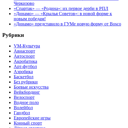
Черкизово
«Спартак» — «Родина»: их первое дерби в РПЛ
«Динамо» — «Крылья Советов»: в новой форме к
новым победам!
«Динамо» представило в ГУМе новую форму от Bosco
Рубрики
VM-Культура
Авиаспорт
Автоспорт
Акробатика
Арт-футбол
Аэробика
Баскетбол
Без рубрики
Боевые искусства
Вейкбординг
Велоспорт
Водное поло
Волейбол
Гандбол
Европейские игры
Конный спорт