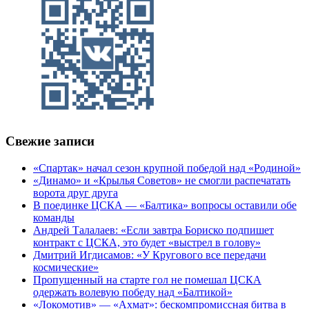
Свежие записи
«Спартак» начал сезон крупной победой над «Родиной»
«Динамо» и «Крылья Советов» не смогли распечатать
ворота друг друга
В поединке ЦСКА — «Балтика» вопросы оставили обе
команды
Андрей Талалаев: «Если завтра Бориско подпишет
контракт с ЦСКА, это будет «выстрел в голову»
Дмитрий Игдисамов: «У Кругового все передачи
космические»
Пропущенный на старте гол не помешал ЦСКА
одержать волевую победу над «Балтикой»
«Локомотив» — «Ахмат»: бескомпромиссная битва в