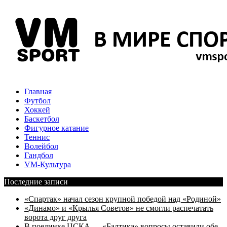
Главная
Футбол
Хоккей
Баскетбол
Фигурное катание
Теннис
Волейбол
Гандбол
VM-Культура
Последние записи
«Спартак» начал сезон крупной победой над «Родиной»
«Динамо» и «Крылья Советов» не смогли распечатать
ворота друг друга
В поединке ЦСКА — «Балтика» вопросы оставили обе