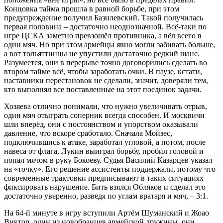
Концовка тайма прошла в равной борьбе, при этом
предупреждение получил Базилевский. Такой получилась
первая половина – достаточно неоднозначной. Всё-таки по
игре ЦСКА заметно превзошёл противника, а вёл всего в
один мяч. Но при этом армейцы явно могли забивать больше,
а вот тольяттинцы не упустили достаточно редкий шанс.
Разумеется, они в перерыве точно договорились сделать во
втором тайме всё, чтобы заработать очки. В паузе, кстати,
наставники перестановок не сделали, значит, доверяли тем,
кто выполнял все поставленные на этот поединок задачи.
Хозяева отлично понимали, что нужно увеличивать отрыв,
один мяч отыграть соперник всегда способен. И москвичи
шли вперёд, они с постоянством и упорством оказывали
давление, что вскоре сработало. Сначала Мойзес,
подключившись к атаке, заработал угловой, а потом, после
навеса от флага, Лукин выиграл борьбу, пробил головой и
попал мячом в руку Бокоеву. Судья Василий Казарцев указал
на «точку». Его решение ассистенты поддержали, потому что
современные трактовки предписывают в таких ситуациях
фиксировать нарушение. Бить взялся Обляков и сделал это
достаточно уверенно, разведя по углам вратаря и мяч, – 3:1.
На 64-й минуте в игру вступили Артём Шуманский и Жоао
Виктор, один из новобранцев армейской дружины, они