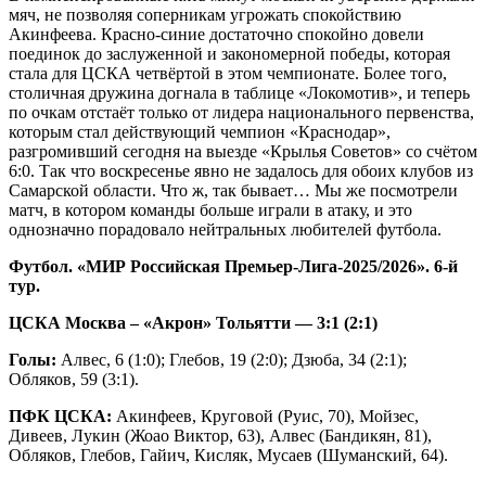
мяч, не позволяя соперникам угрожать спокойствию
Акинфеева. Красно-синие достаточно спокойно довели
поединок до заслуженной и закономерной победы, которая
стала для ЦСКА четвёртой в этом чемпионате. Более того,
столичная дружина догнала в таблице «Локомотив», и теперь
по очкам отстаёт только от лидера национального первенства,
которым стал действующий чемпион «Краснодар»,
разгромивший сегодня на выезде «Крылья Советов» со счётом
6:0. Так что воскресенье явно не задалось для обоих клубов из
Самарской области. Что ж, так бывает… Мы же посмотрели
матч, в котором команды больше играли в атаку, и это
однозначно порадовало нейтральных любителей футбола.
Футбол. «МИР Российская Премьер-Лига-2025/2026». 6-й
тур.
ЦСКА Москва – «Акрон» Тольятти
— 3:1 (2:1)
Голы:
Алвес, 6 (1:0); Глебов, 19 (2:0); Дзюба, 34 (2:1);
Обляков, 59 (3:1).
ПФК ЦСКА:
Акинфеев, Круговой (Руис, 70), Мойзес,
Дивеев, Лукин (Жоао Виктор, 63), Алвес (Бандикян, 81),
Обляков, Глебов, Гайич, Кисляк, Мусаев (Шуманский, 64).