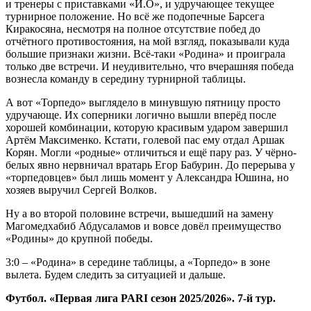
и тренеры с приставками «И.О», и удручающее текущее
турнирное положение. Но всё же подопечные Барсега
Киракосяна, несмотря на полное отсутствие побед до
отчётного противостояния, на мой взгляд, показывали куда
большие признаки жизни. Всё-таки «Родина» и проиграла
только две встречи. И неудивительно, что вчерашняя победа
вознесла команду в середину турнирной таблицы.
А вот «Торпедо» выглядело в минувшую пятницу просто
удручающе. Их соперники логично вышли вперёд после
хорошей комбинации, которую красивым ударом завершил
Артём Максименко. Кстати, голевой пас ему отдал Аршак
Корян. Могли «родные» отличиться и ещё пару раз. У чёрно-
белых явно нервничал вратарь Егор Бабурин. До перерыва у
«торпедовцев» был лишь момент у Александра Юшина, но
хозяев выручил Сергей Волков.
Ну а во второй половине встречи, вышедший на замену
Магомедхабиб Абдусаламов и вовсе довёл преимущество
«Родины» до крупной победы.
3:0 – «Родина» в середине таблицы, а «Торпедо» в зоне
вылета. Будем следить за ситуацией и дальше.
Футбол. «Первая лига
PARI
сезон 2025/2026». 7-й тур.