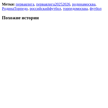
Метки:
перваялига
,
перваялига20252026
,
родинамосква
,
РодинаТорпедо
,
российскийфутбол
,
торпедомосква
,
футбол
Похожие истории