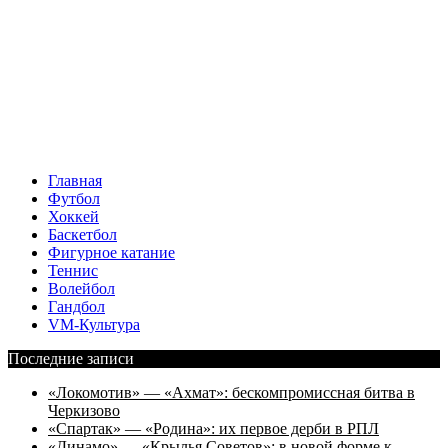
Главная
Футбол
Хоккей
Баскетбол
Фигурное катание
Теннис
Волейбол
Гандбол
VM-Культура
Последние записи
«Локомотив» — «Ахмат»: бескомпромиссная битва в
Черкизово
«Спартак» — «Родина»: их первое дерби в РПЛ
«Динамо» — «Крылья Советов»: в новой форме к