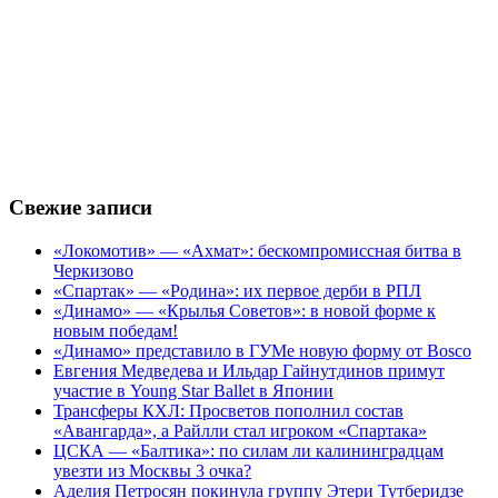
Свежие записи
«Локомотив» — «Ахмат»: бескомпромиссная битва в
Черкизово
«Спартак» — «Родина»: их первое дерби в РПЛ
«Динамо» — «Крылья Советов»: в новой форме к
новым победам!
«Динамо» представило в ГУМе новую форму от Bosco
Евгения Медведева и Ильдар Гайнутдинов примут
участие в Young Star Ballet в Японии
Трансферы КХЛ: Просветов пополнил состав
«Авангарда», а Райлли стал игроком «Спартака»
ЦСКА — «Балтика»: по силам ли калининградцам
увезти из Москвы 3 очка?
Аделия Петросян покинула группу Этери Тутберидзе