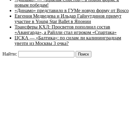
новым победам!
«Динамо» представило в ГУМе новую форму от Bosco
Евгения Медведева и Ильдар Гайнутдинов примут
участие в Young Star Ballet в Японии
Трансферы КХЛ: Просветов пополнил состав
«Авангарда», а Райлли стал игроком «Спартака»
ЦСКА — «Балтика»: по силам ли калининградцам
увезти из Москвы 3 очка?
Найти: