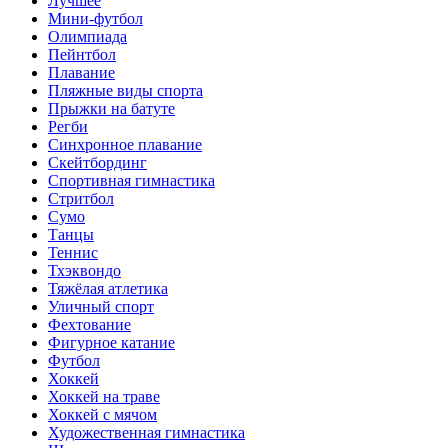
Лучшее
Мини-футбол
Олимпиада
Пейнтбол
Плавание
Пляжные виды спорта
Прыжки на батуте
Регби
Синхронное плавание
Скейтбординг
Спортивная гимнастика
Стритбол
Сумо
Танцы
Теннис
Тхэквондо
Тяжёлая атлетика
Уличный спорт
Фехтование
Фигурное катание
Футбол
Хоккей
Хоккей на траве
Хоккей с мячом
Художественная гимнастика