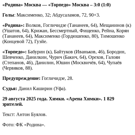
«Родина» Москва — «Торпедо» Москва – 3:0 (1:0)
Голы
: Максименко, 32; Абдусаламов, 72, 90+3.
«Родина»:
Волков, Гогличидзе (Тананеев, 64), Мещанинов (к)
(Ушатов, 64), Крижан, Бессмертный, Фищенко, Рейна, Корян
(Тананеев, 64), Максименко (Гордюшенко, 80), Тимошенко
(Концевой 72), Гуэйе.
«Торпедо»:
Бабурин (к), Байтуков (Иваньков, 46), Бородин,
Шевченко, Данилкин, Чурич (Бакич, 64), Орехов, Галоян
(Степанов, 46), Данилин, Юшин (Москвичёв, 64), Чупаёв
(Червяков, 88).
Предупреждение:
Гогличидзе, 28.
Судья:
Данил Каширин (Уфа).
29 августа 2025 года. Химки. «Арена Химки». 1 829
зрителей.
Текст: Антон Буялов.
Фото: ФК «Родина».