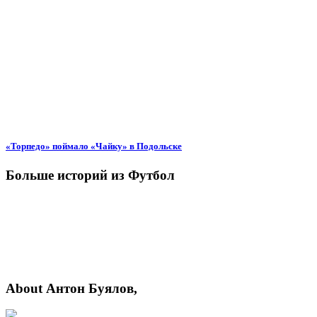
«Торпедо» поймало «Чайку» в Подольске
Больше историй из Футбол
About Антон Буялов,