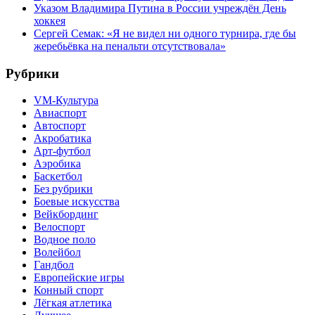
Указом Владимира Путина в России учреждён День
хоккея
Сергей Семак: «Я не видел ни одного турнира, где бы
жеребьёвка на пенальти отсутствовала»
Рубрики
VM-Культура
Авиаспорт
Автоспорт
Акробатика
Арт-футбол
Аэробика
Баскетбол
Без рубрики
Боевые искусства
Вейкбординг
Велоспорт
Водное поло
Волейбол
Гандбол
Европейские игры
Конный спорт
Лёгкая атлетика