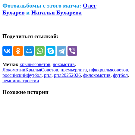
Фотоальбомы с этого матча:
Олег
Бухарев
и
Наталья Бухарева
Поделиться ссылкой:
Метки:
крыльясоветов
,
локомотив
,
ЛокомотивКрыльяСоветов
,
премьерлига
,
пфккрыльясоветов
,
российскийфутбол
,
рпл
,
рпл20252026
,
фклокомотив
,
футбол
,
чемпионатроссии
Похожие истории