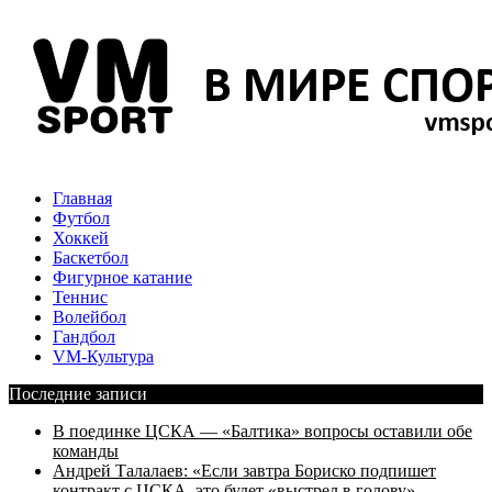
Главная
Футбол
Хоккей
Баскетбол
Фигурное катание
Теннис
Волейбол
Гандбол
VM-Культура
Последние записи
В поединке ЦСКА — «Балтика» вопросы оставили обе
команды
Андрей Талалаев: «Если завтра Бориско подпишет
контракт с ЦСКА, это будет «выстрел в голову»