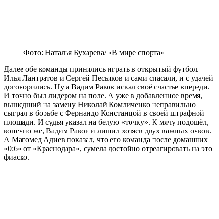
Фото: Наталья Бухарева/ «В мире спорта»
Далее обе команды принялись играть в открытый футбол.
Илья Лантратов и Сергей Песьяков и сами спасали, и с удачей
договорились. Ну а Вадим Раков искал своё счастье впереди.
И точно был лидером на поле. А уже в добавленное время,
вышедший на замену Николай Комличенко неправильно
сыграл в борьбе с Фернандо Констанцой в своей штрафной
площади. И судья указал на белую «точку». К мячу подошёл,
конечно же, Вадим Раков и лишил хозяев двух важных очков.
А Магомед Адиев показал, что его команда после домашних
«0:6» от «Краснодара», сумела достойно отреагировать на это
фиаско.