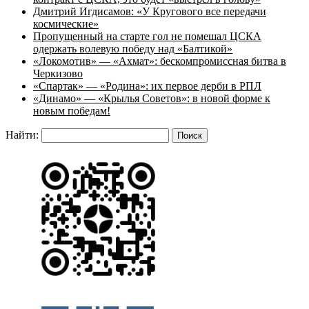
Дмитрий Игдисамов: «У Кругового все передачи
космические»
Пропущенный на старте гол не помешал ЦСКА
одержать волевую победу над «Балтикой»
«Локомотив» — «Ахмат»: бескомпромиссная битва в
Черкизово
«Спартак» — «Родина»: их первое дерби в РПЛ
«Динамо» — «Крылья Советов»: в новой форме к
новым победам!
Найти: