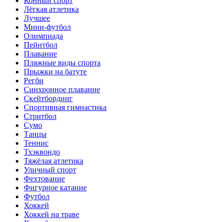
Конный спорт
Лёгкая атлетика
Лучшее
Мини-футбол
Олимпиада
Пейнтбол
Плавание
Пляжные виды спорта
Прыжки на батуте
Регби
Синхронное плавание
Скейтбординг
Спортивная гимнастика
Стритбол
Сумо
Танцы
Теннис
Тхэквондо
Тяжёлая атлетика
Уличный спорт
Фехтование
Фигурное катание
Футбол
Хоккей
Хоккей на траве