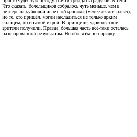
просто чудесную погоду. Почти тридцать градусов. В тени.
Что сказать, болельщиков собралось чуть меньше, чем в
четверг на кубковой игре с «Акроном» (менее десяти тысяч),
но те, кто пришёл, могли насладиться не только ярким
солнцем, но и самой игрой. В принципе, удовольствие
зрители получили. Правда, большая часть всё-таки осталась
разочарованной результатом. Но обо всём по порядку.