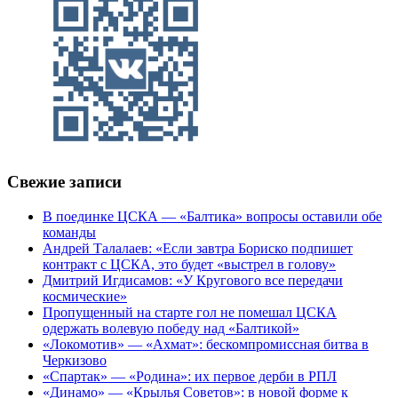
Свежие записи
В поединке ЦСКА — «Балтика» вопросы оставили обе
команды
Андрей Талалаев: «Если завтра Бориско подпишет
контракт с ЦСКА, это будет «выстрел в голову»
Дмитрий Игдисамов: «У Кругового все передачи
космические»
Пропущенный на старте гол не помешал ЦСКА
одержать волевую победу над «Балтикой»
«Локомотив» — «Ахмат»: бескомпромиссная битва в
Черкизово
«Спартак» — «Родина»: их первое дерби в РПЛ
«Динамо» — «Крылья Советов»: в новой форме к