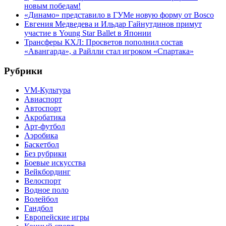
новым победам!
«Динамо» представило в ГУМе новую форму от Bosco
Евгения Медведева и Ильдар Гайнутдинов примут
участие в Young Star Ballet в Японии
Трансферы КХЛ: Просветов пополнил состав
«Авангарда», а Райлли стал игроком «Спартака»
Рубрики
VM-Культура
Авиаспорт
Автоспорт
Акробатика
Арт-футбол
Аэробика
Баскетбол
Без рубрики
Боевые искусства
Вейкбординг
Велоспорт
Водное поло
Волейбол
Гандбол
Европейские игры