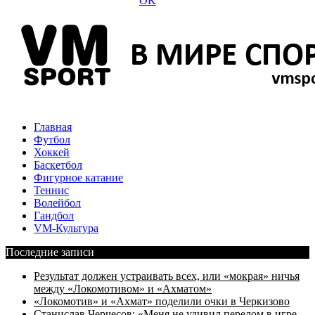
Главная
Футбол
Хоккей
Баскетбол
Фигурное катание
Теннис
Волейбол
Гандбол
VM-Культура
Последние записи
Результат должен устраивать всех, или «мокрая» ничья
между «Локомотивом» и «Ахматом»
«Локомотив» и «Ахмат» поделили очки в Черкизово
Станислав Черчесов: «Меня не удивил перелом в игре