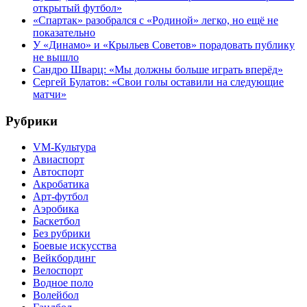
открытый футбол»
«Спартак» разобрался с «Родиной» легко, но ещё не
показательно
У «Динамо» и «Крыльев Советов» порадовать публику
не вышло
Сандро Шварц: «Мы должны больше играть вперёд»
Сергей Булатов: «Свои голы оставили на следующие
матчи»
Рубрики
VM-Культура
Авиаспорт
Автоспорт
Акробатика
Арт-футбол
Аэробика
Баскетбол
Без рубрики
Боевые искусства
Вейкбординг
Велоспорт
Водное поло
Волейбол