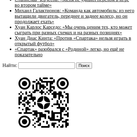
во втором тайме»
Михаил Галактионов: «Команда как автомобиль: из него
вытащили двигатель, переднее и заднее колесо, но он
продолжает ехать»
Хуан Карлос Карседо: «Мы очень ценим тех, кто может
сыграть при разных схемах и на разных позициях»
Хуан Диас Кинта: «Против «Спартака» нельзя играть в
открытый футбол»
«Спартак» разобрался с «Родиной» легко, но ещё не
показательно
Найти: