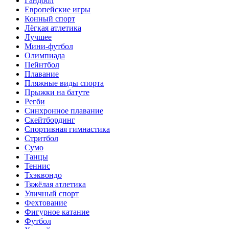
Гандбол
Европейские игры
Конный спорт
Лёгкая атлетика
Лучшее
Мини-футбол
Олимпиада
Пейнтбол
Плавание
Пляжные виды спорта
Прыжки на батуте
Регби
Синхронное плавание
Скейтбординг
Спортивная гимнастика
Стритбол
Сумо
Танцы
Теннис
Тхэквондо
Тяжёлая атлетика
Уличный спорт
Фехтование
Фигурное катание
Футбол