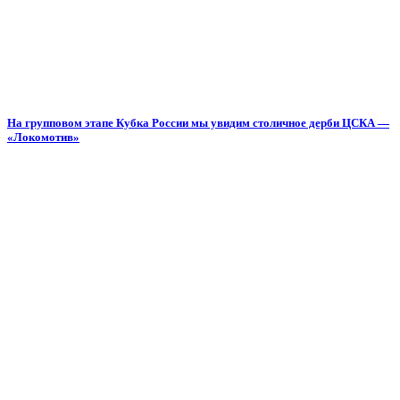
На групповом этапе Кубка России мы увидим столичное дерби ЦСКА —
«Локомотив»