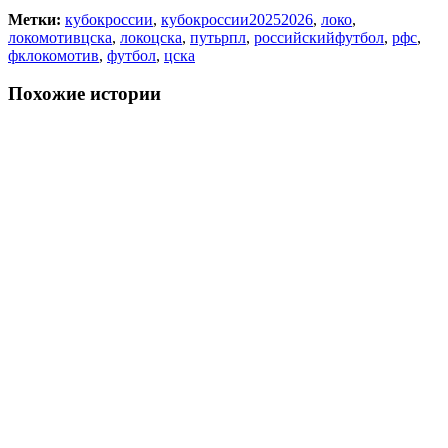
Метки:
кубокроссии
,
кубокроссии20252026
,
локо
,
локомотивцска
,
локоцска
,
путьрпл
,
российскийфутбол
,
рфс
,
фклокомотив
,
футбол
,
цска
Похожие истории