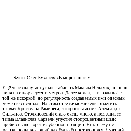
Фото: Олег Бухарев/ «В мире спорта»
Ещё через пару минут мог забивать Максим Ненахов, но он не
попал в створ с десяти метров. Далее команды играли всё с
той же искоркой, но регулярность создаваемых ими опасных
моментов исчезла. На этом отрезке можно ещё отметить
травму Кристиана Рамиреса, которого заменил Александр
Сильянов. Столкновений стало очень много, а под занавес
тайма Владислав Сарвели упустил стопроцентный шанс,
пробив выше ворот из убойной позиции. Никто ему не
мешал, но нападающий как будто бы поторопился. Дмитрий