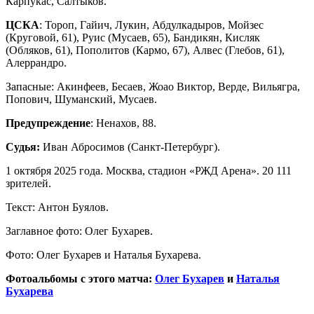
Карпукас, Салтыков.
ЦСКА
: Тороп, Гайич, Лукин, Абдулкадыров, Мойзес
(Круговой, 61), Руис (Мусаев, 65), Бандикян, Кисляк
(Обляков, 61), Пополитов (Кармо, 67), Алвес (Глебов, 61),
Алеррандро.
Запасные: Акинфеев, Бесаев, Жоао Виктор, Верде, Вильягра,
Попович, Шуманский, Мусаев.
Предупреждение
: Ненахов, 88.
Судья:
Иван Абросимов (Санкт-Петербург).
1 октября 2025 года. Москва, стадион «РЖД Арена». 20 111
зрителей.
Текст: Антон Буялов.
Заглавное фото: Олег Бухарев.
Фото: Олег Бухарев и Наталья Бухарева.
Фотоальбомы с этого матча:
Олег Бухарев
и
Наталья
Бухарева