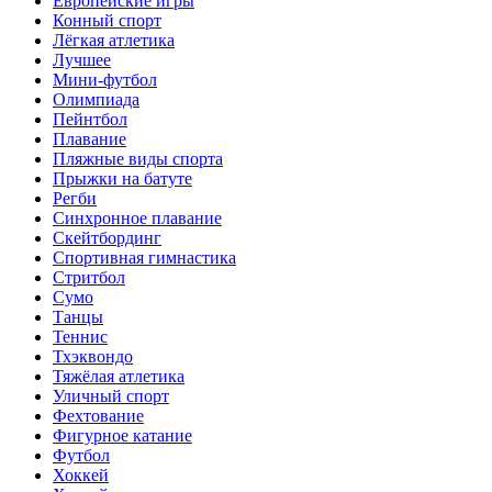
Европейские игры
Конный спорт
Лёгкая атлетика
Лучшее
Мини-футбол
Олимпиада
Пейнтбол
Плавание
Пляжные виды спорта
Прыжки на батуте
Регби
Синхронное плавание
Скейтбординг
Спортивная гимнастика
Стритбол
Сумо
Танцы
Теннис
Тхэквондо
Тяжёлая атлетика
Уличный спорт
Фехтование
Фигурное катание
Футбол
Хоккей