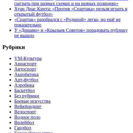
сыграть при разных схемах и на разных позициях»
Хуан Диас Кинта: «Против «Спартака» нельзя играть в
открытый футбол»
«Спартак» разобрался с «Родиной» легко, но ещё не
показательно
У «Динамо» и «Крыльев Советов» порадовать публику
не вышло
Рубрики
VM-Культура
Авиаспорт
Автоспорт
Акробатика
Арт-футбол
Аэробика
Баскетбол
Без рубрики
Боевые искусства
Вейкбординг
Велоспорт
Водное поло
Волейбол
Гандбол