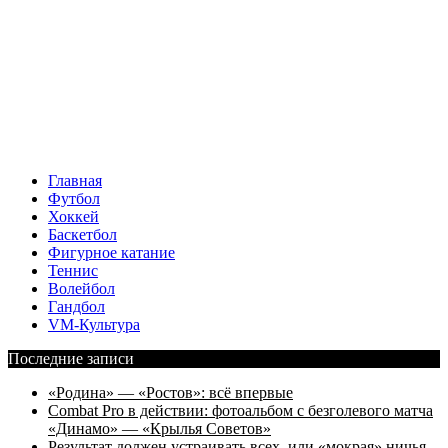
Главная
Футбол
Хоккей
Баскетбол
Фигурное катание
Теннис
Волейбол
Гандбол
VM-Культура
Последние записи
«Родина» — «Ростов»: всё впервые
Combat Pro в действии: фотоальбом с безголевого матча
«Динамо» — «Крылья Советов»
Результат должен устраивать всех, или «мокрая» ничья