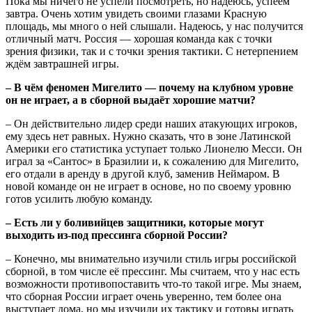
Пока мы ничего не успели посмотреть, но надеюсь, успеем
завтра. Очень хотим увидеть своими глазами Красную
площадь, мы много о ней слышали. Надеюсь, у нас получится
отличный матч. Россия — хорошая команда как с точки
зрения физики, так и с точки зрения тактики. С нетерпением
ждём завтрашней игры.
– В чём феномен Мигелито — почему на клубном уровне
он не играет, а в сборной выдаёт хорошие матчи?
– Он действительно лидер среди наших атакующих игроков,
ему здесь нет равных. Нужно сказать, что в зоне Латинской
Америки его статистика уступает только Лионелю Месси. Он
играл за «Сантос» в Бразилии и, к сожалению для Мигелито,
его отдали в аренду в другой клуб, заменив Неймаром. В
новой команде он не играет в основе, но по своему уровню
готов усилить любую команду.
– Есть ли у боливийцев защитники, которые могут
выходить из-под прессинга сборной России?
– Конечно, мы внимательно изучили стиль игры российской
сборной, в том числе её прессинг. Мы считаем, что у нас есть
возможности противопоставить что-то такой игре. Мы знаем,
что сборная России играет очень уверенно, тем более она
выступает дома, но мы изучили их тактику и готовы играть