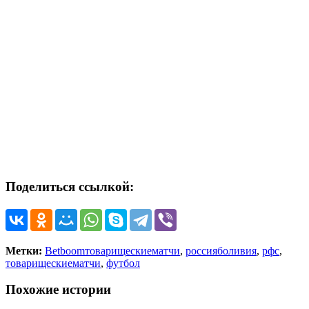
Поделиться ссылкой:
Метки:
Betboomтоварищескиематчи
,
россияболивия
,
рфс
,
товарищескиематчи
,
футбол
Похожие истории