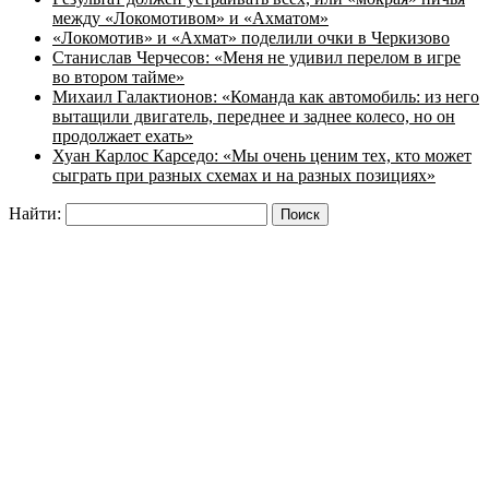
между «Локомотивом» и «Ахматом»
«Локомотив» и «Ахмат» поделили очки в Черкизово
Станислав Черчесов: «Меня не удивил перелом в игре
во втором тайме»
Михаил Галактионов: «Команда как автомобиль: из него
вытащили двигатель, переднее и заднее колесо, но он
продолжает ехать»
Хуан Карлос Карседо: «Мы очень ценим тех, кто может
сыграть при разных схемах и на разных позициях»
Найти: