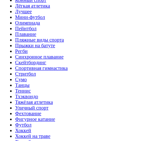
Конный спорт
Лёгкая атлетика
Лучшее
Мини-футбол
Олимпиада
Пейнтбол
Плавание
Пляжные виды спорта
Прыжки на батуте
Регби
Синхронное плавание
Скейтбординг
Спортивная гимнастика
Стритбол
Сумо
Танцы
Теннис
Тхэквондо
Тяжёлая атлетика
Уличный спорт
Фехтование
Фигурное катание
Футбол
Хоккей
Хоккей на траве