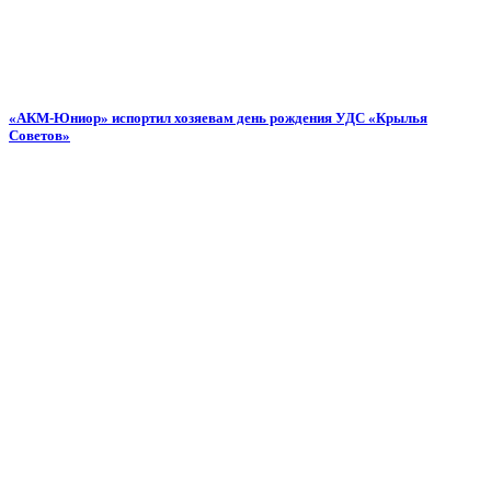
«АКМ-Юниор» испортил хозяевам день рождения УДС «Крылья
Советов»