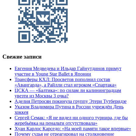
Свежие записи
Евгения Медведева и Ильдар Гайнутдинов примут
участие в Young Star Ballet в Японии
Трансферы КХЛ: Просветов пополнил состав
«Авангарда», а Райлли стал игроком «Спартака»
ЦСКА — «Балтика»: по силам ли калининградцам
увезти из Москвы 3 очка?
Аделия Петросян покинула группу Этери Тутберидзе
Указом Владимира Путина в России учреждён День
хоккея
Сергей Семак: «Я не видел ни одного турнира, где бы
жеребьёвка на пенальти отсутствовала»
Хуан Карлос Карседо: «На моей памяти такое впервые»
Почему судья не отреагировал на столкновение