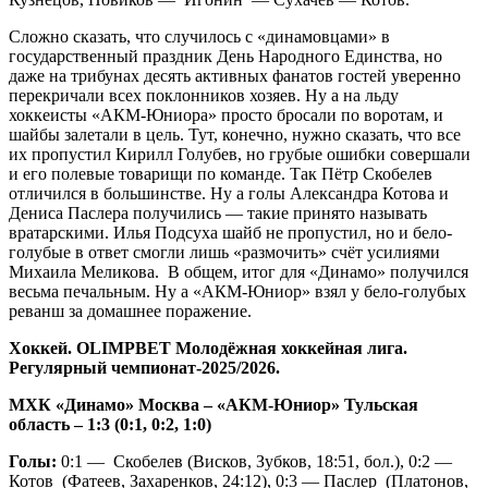
Сложно сказать, что случилось с «динамовцами» в
государственный праздник День Народного Единства, но
даже на трибунах десять активных фанатов гостей уверенно
перекричали всех поклонников хозяев. Ну а на льду
хоккеисты «АКМ-Юниора» просто бросали по воротам, и
шайбы залетали в цель. Тут, конечно, нужно сказать, что все
их пропустил Кирилл Голубев, но грубые ошибки совершали
и его полевые товарищи по команде. Так Пётр Скобелев
отличился в большинстве. Ну а голы Александра Котова и
Дениса Паслера получились — такие принято называть
вратарскими. Илья Подсуха шайб не пропустил, но и бело-
голубые в ответ смогли лишь «размочить» счёт усилиями
Михаила Меликова. В общем, итог для «Динамо» получился
весьма печальным. Ну а «АКМ-Юниор» взял у бело-голубых
реванш за домашнее поражение.
Хоккей.
OLIMPBET
Молодёжная хоккейная лига.
Регулярный чемпионат-2025/2026.
МХК «Динамо» Москва – «АКМ-Юниор» Тульская
область – 1:3 (0:1, 0:2, 1:0)
Голы:
0:1 — Скобелев (Висков, Зубков, 18:51, бол.), 0:2 —
Котов (Фатеев, Захаренков, 24:12), 0:3 — Паслер (Платонов,