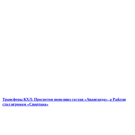
Трансферы КХЛ: Просветов пополнил состав «Авангарда», а Райлли
стал игроком «Спартака»