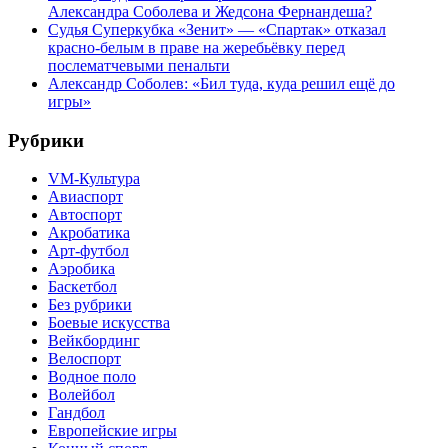
Александра Соболева и Жедсона Фернандеша?
Судья Суперкубка «Зенит» — «Спартак» отказал
красно-белым в праве на жеребьёвку перед
послематчевыми пенальти
Александр Соболев: «Бил туда, куда решил ещё до
игры»
Рубрики
VM-Культура
Авиаспорт
Автоспорт
Акробатика
Арт-футбол
Аэробика
Баскетбол
Без рубрики
Боевые искусства
Вейкбординг
Велоспорт
Водное поло
Волейбол
Гандбол
Европейские игры