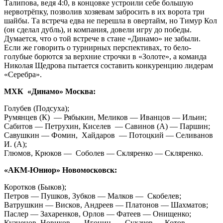
Талипова, ведя 4:0, в концовке устроили себе большую
нервотрёпку, позволив хозяевам забросить в их ворота три
шайбы. Та встреча едва не перешла в овертайм, но Тимур Кол
(он сделал дубль), и компания, довели игру до победы.
Думается, что о той встрече в стане «Динамо» не забыли.
Если же говорить о турнирных перспективах, то бело-
голубые борются за верхние строчки в «Золоте», а команда
Николая Щедрова пытается составить конкуренцию лидерам
«Серебра».
МХК «Динамо» Москва:
Голубев (Подсуха);
Румянцев (К) — Рябыкин, Меликов — Иванцов — Ильин;
Сабитов — Петрухин, Киселев — Савинов (А) — Паршин;
Савушкин — Фомин, Хайдаров — Потоцкий — Селиванов
И. (А);
Глюмов, Крюков — Соболев — Скляренко — Скляренко.
«АКМ-Юниор» Новомосковск:
Коротков (Быков);
Петров — Пушков, Зубков — Малков — Скобелев;
Ватрушкин — Висков, Андреев — Платонов — Шахматов;
Паслер — Захаренков, Орлов — Фатеев — Онищенко;
Кузнецов, Новиков — Игонин — Сухачев — Котов.