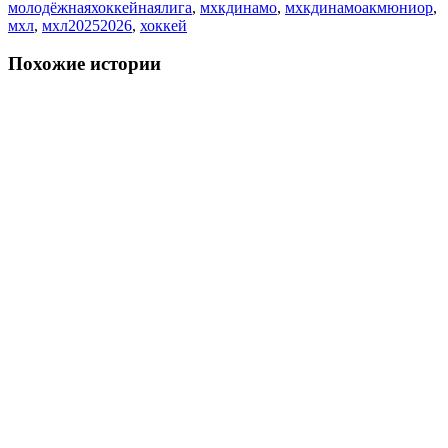
молодёжнаяхоккейнаялига
,
мхкдинамо
,
мхкдинамоакмюниор
,
мхл
,
мхл20252026
,
хоккей
Похожие истории