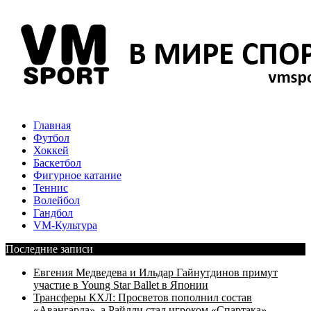
Главная
Футбол
Хоккей
Баскетбол
Фигурное катание
Теннис
Волейбол
Гандбол
VM-Культура
Последние записи
Евгения Медведева и Ильдар Гайнутдинов примут
участие в Young Star Ballet в Японии
Трансферы КХЛ: Просветов пополнил состав
«Авангарда», а Райлли стал игроком «Спартака»