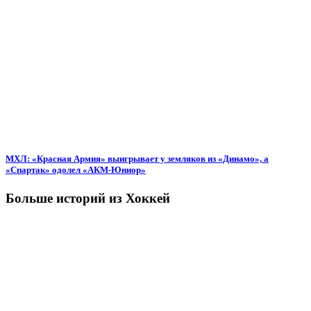
МХЛ: «Красная Армия» выигрывает у земляков из «Динамо», а
«Спартак» одолел «АКМ-Юниор»
Больше историй из Хоккей