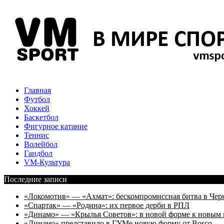
Главная
Футбол
Хоккей
Баскетбол
Фигурное катание
Теннис
Волейбол
Гандбол
VM-Культура
Последние записи
«Локомотив» — «Ахмат»: бескомпромиссная битва в Чер
«Спартак» — «Родина»: их первое дерби в РПЛ
«Динамо» — «Крылья Советов»: в новой форме к новым 
«Динамо» представило в ГУМе новую форму от Bosco