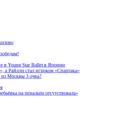
кизово
победам!
 в Young Star Ballet в Японии
, а Райлли стал игроком «Спартака»
 из Москвы 3 очка?
ея
ребьёвка на пенальти отсутствовала»