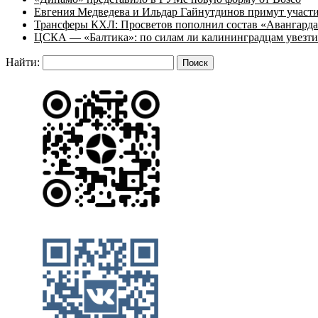
Евгения Медведева и Ильдар Гайнутдинов примут участие
Трансферы КХЛ: Просветов пополнил состав «Авангарда»
ЦСКА — «Балтика»: по силам ли калининградцам увезти
Найти: