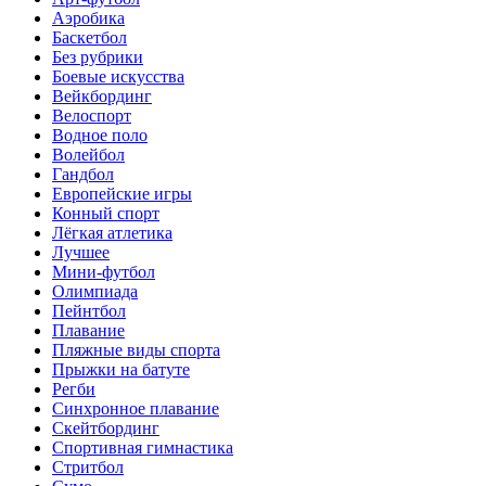
Аэробика
Баскетбол
Без рубрики
Боевые искусства
Вейкбординг
Велоспорт
Водное поло
Волейбол
Гандбол
Европейские игры
Конный спорт
Лёгкая атлетика
Лучшее
Мини-футбол
Олимпиада
Пейнтбол
Плавание
Пляжные виды спорта
Прыжки на батуте
Регби
Синхронное плавание
Скейтбординг
Спортивная гимнастика
Стритбол