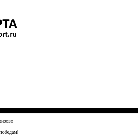
кизово
победам!