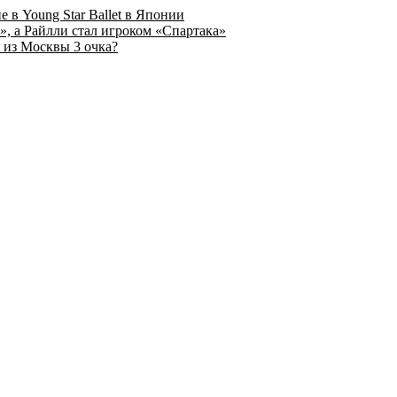
 в Young Star Ballet в Японии
, а Райлли стал игроком «Спартака»
 из Москвы 3 очка?