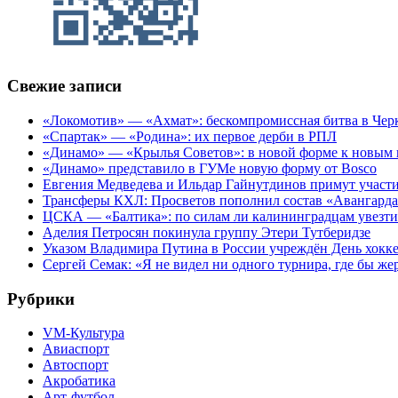
Свежие записи
«Локомотив» — «Ахмат»: бескомпромиссная битва в Чер
«Спартак» — «Родина»: их первое дерби в РПЛ
«Динамо» — «Крылья Советов»: в новой форме к новым 
«Динамо» представило в ГУМе новую форму от Bosco
Евгения Медведева и Ильдар Гайнутдинов примут участие
Трансферы КХЛ: Просветов пополнил состав «Авангарда»
ЦСКА — «Балтика»: по силам ли калининградцам увезти
Аделия Петросян покинула группу Этери Тутберидзе
Указом Владимира Путина в России учреждён День хокк
Сергей Семак: «Я не видел ни одного турнира, где бы же
Рубрики
VM-Культура
Авиаспорт
Автоспорт
Акробатика
Арт-футбол