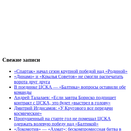
Свежие записи
«Спартак» начал сезон крупной победой над «Родиной»
«Динамо» и «Крылья Советов» не смогли распечатать
ворота друг друга
В поединке ЦСКА — «Балтика» вопросы оставили обе
команды
Андрей Талалаев: «Если завтра Бориско подпишет
контракт с ЦСКА, это будет «выстрел в голову»
Дмитрий Игдисамов: «У Кругового все передачи
космические»
Пропущенный на старте гол не помешал ЦСКА
одержать волевую победу над «Балтикой»
«Локомотив» — «Ахмат»: бескомпромиссная битва в