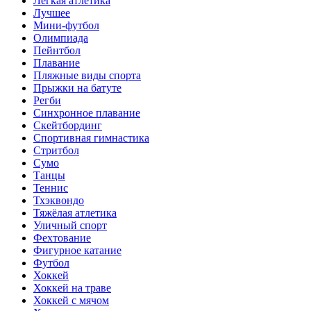
Лёгкая атлетика
Лучшее
Мини-футбол
Олимпиада
Пейнтбол
Плавание
Пляжные виды спорта
Прыжки на батуте
Регби
Синхронное плавание
Скейтбординг
Спортивная гимнастика
Стритбол
Сумо
Танцы
Теннис
Тхэквондо
Тяжёлая атлетика
Уличный спорт
Фехтование
Фигурное катание
Футбол
Хоккей
Хоккей на траве
Хоккей с мячом