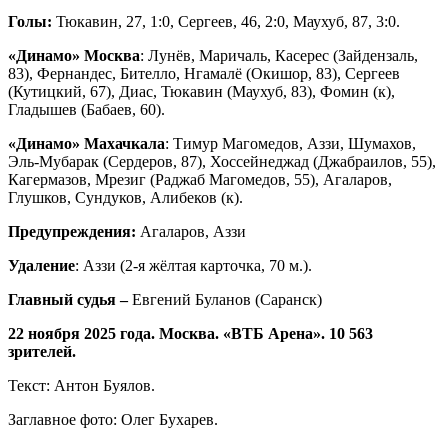
Голы:
Тюкавин, 27, 1:0, Сергеев, 46, 2:0, Маухуб, 87, 3:0.
«Динамо» Москва
: Лунёв, Маричаль, Касерес (Зайдензаль,
83), Фернандес, Бителло, Нгамалё (Окишор, 83), Сергеев
(Кутицкий, 67), Диас, Тюкавин (Маухуб, 83), Фомин (к),
Гладышев (Бабаев, 60).
«Динамо» Махачкала
: Тимур Магомедов, Аззи, Шумахов,
Эль-Мубарак (Сердеров, 87), Хоссейнеджад (Джабраилов, 55),
Кагермазов, Мрезиг (Раджаб Магомедов, 55), Агаларов,
Глушков, Сундуков, Алибеков (к).
Предупреждения:
Агаларов, Аззи
Удаление
: Аззи (2-я жёлтая карточка, 70 м.).
Главный судья –
Евгений Буланов (Саранск)
22 ноября 2025 года. Москва. «ВТБ Арена». 10 563
зрителей.
Текст: Антон Буялов.
Заглавное фото: Олег Бухарев.