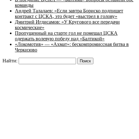
команды
Андрей Талалаев: «Если завтра Бориско подпишет
контракт с ЦСКА, это будет «выстрел в голову»
Дмитрий Игдисамов: «У Кругового все передачи
космические»
Пропущенный на старте гол не помешал ЦСКА
одержать волевую победу над «Балтикой»
«Локомотив» — «Ахмат»: бескомпромиссная битва в
Черкизово
Найти: