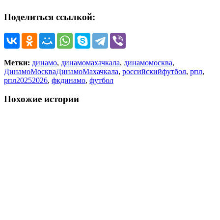
Поделиться ссылкой:
Метки:
динамо
,
динамомахачкала
,
динамомосква
,
ДинамоМоскваДинамоМахачкала
,
российскийфутбол
,
рпл
,
рпл20252026
,
фкдинамо
,
футбол
Похожие истории