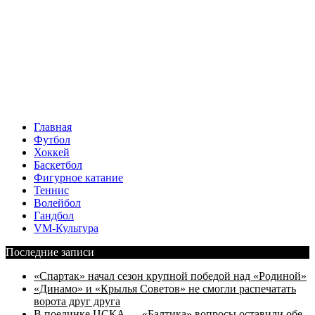
Главная
Футбол
Хоккей
Баскетбол
Фигурное катание
Теннис
Волейбол
Гандбол
VM-Культура
Последние записи
«Спартак» начал сезон крупной победой над «Родиной»
«Динамо» и «Крылья Советов» не смогли распечатать
ворота друг друга
В поединке ЦСКА — «Балтика» вопросы оставили обе