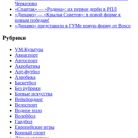
Черкизово
«Спартак» — «Родина»: их первое дерби в РПЛ
«Динамо» — «Крылья Советов»: в новой форме к
новым победам!
«Динамо» представило в ГУМе новую форму от Bosco
Рубрики
VM-Культура
Авиаспорт
Автоспорт
Акробатика
Арт-футбол
Аэробика
Баскетбол
Без рубрики
Боевые искусства
Вейкбординг
Велоспорт
Водное поло
Волейбол
Гандбол
Европейские игры
Конный спорт