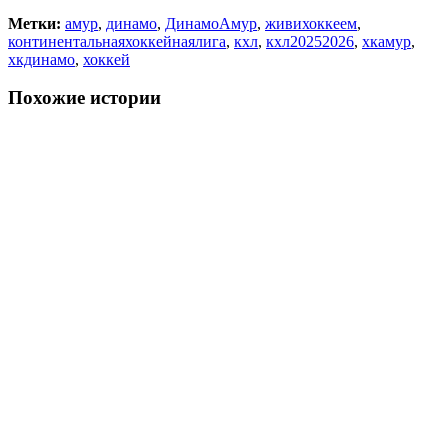
Метки:
амур
,
динамо
,
ДинамоАмур
,
живихоккеем
,
континентальнаяхоккейнаялига
,
кхл
,
кхл20252026
,
хкамур
,
хкдинамо
,
хоккей
Похожие истории