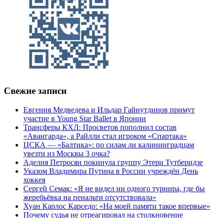
Свежие записи
Евгения Медведева и Ильдар Гайнутдинов примут
участие в Young Star Ballet в Японии
Трансферы КХЛ: Просветов пополнил состав
«Авангарда», а Райлли стал игроком «Спартака»
ЦСКА — «Балтика»: по силам ли калининградцам
увезти из Москвы 3 очка?
Аделия Петросян покинула группу Этери Тутберидзе
Указом Владимира Путина в России учреждён День
хоккея
Сергей Семак: «Я не видел ни одного турнира, где бы
жеребьёвка на пенальти отсутствовала»
Хуан Карлос Карседо: «На моей памяти такое впервые»
Почему судья не отреагировал на столкновение