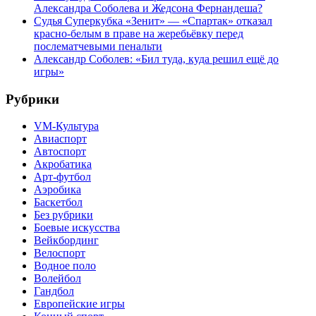
Александра Соболева и Жедсона Фернандеша?
Судья Суперкубка «Зенит» — «Спартак» отказал
красно-белым в праве на жеребьёвку перед
послематчевыми пенальти
Александр Соболев: «Бил туда, куда решил ещё до
игры»
Рубрики
VM-Культура
Авиаспорт
Автоспорт
Акробатика
Арт-футбол
Аэробика
Баскетбол
Без рубрики
Боевые искусства
Вейкбординг
Велоспорт
Водное поло
Волейбол
Гандбол
Европейские игры