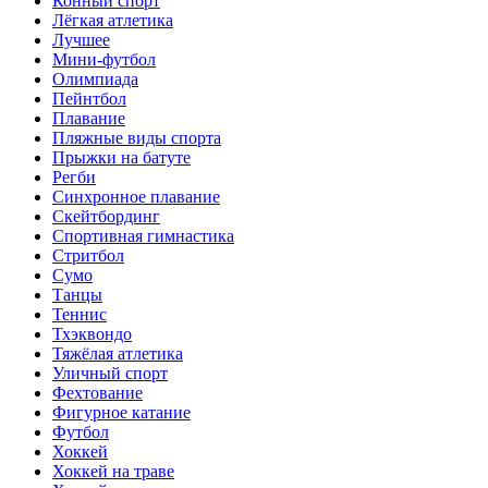
Конный спорт
Лёгкая атлетика
Лучшее
Мини-футбол
Олимпиада
Пейнтбол
Плавание
Пляжные виды спорта
Прыжки на батуте
Регби
Синхронное плавание
Скейтбординг
Спортивная гимнастика
Стритбол
Сумо
Танцы
Теннис
Тхэквондо
Тяжёлая атлетика
Уличный спорт
Фехтование
Фигурное катание
Футбол
Хоккей
Хоккей на траве