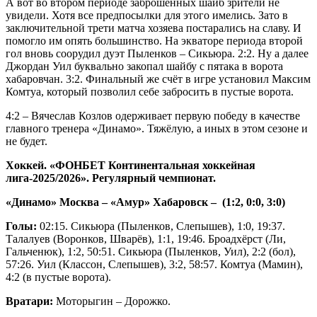
А вот во втором периоде заброшенных шайб зрители не
увидели. Хотя все предпосылки для этого имелись. Зато в
заключительной трети матча хозяева постарались на славу. И
помогло им опять большинство. На экваторе периода второй
гол вновь соорудил дуэт Пыленков – Сикьюра. 2:2. Ну а далее
Джордан Уил буквально закопал шайбу с пятака в ворота
хабаровчан. 3:2. Финальный же счёт в игре установил Максим
Комтуа, который позволил себе забросить в пустые ворота.
4:2 – Вячеслав Козлов одерживает первую победу в качестве
главного тренера «Динамо». Тяжёлую, а иных в этом сезоне и
не будет.
Хоккей. «ФОНБЕТ Континентальная хоккейная
лига-2025/2026». Регулярный чемпионат.
«Динамо» Москва – «Амур» Хабаровск – (1:2, 0:0, 3:0)
Голы:
02:15. Сикьюра (Пыленков, Слепышев), 1:0, 19:37.
Талалуев (Воронков, Шварёв), 1:1, 19:46. Броадхёрст (Ли,
Гальченюк), 1:2, 50:51. Сикьюра (Пыленков, Уил), 2:2 (бол),
57:26. Уил (Классон, Слепышев), 3:2, 58:57. Комтуа (Мамин),
4:2 (в пустые ворота).
Вратари:
Моторыгин – Дорожко.