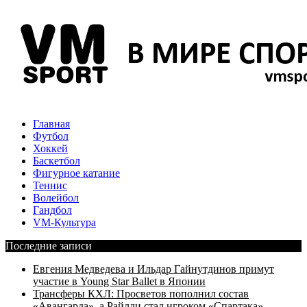
Главная
Футбол
Хоккей
Баскетбол
Фигурное катание
Теннис
Волейбол
Гандбол
VM-Культура
Последние записи
Евгения Медведева и Ильдар Гайнутдинов примут
участие в Young Star Ballet в Японии
Трансферы КХЛ: Просветов пополнил состав
«Авангарда», а Райлли стал игроком «Спартака»