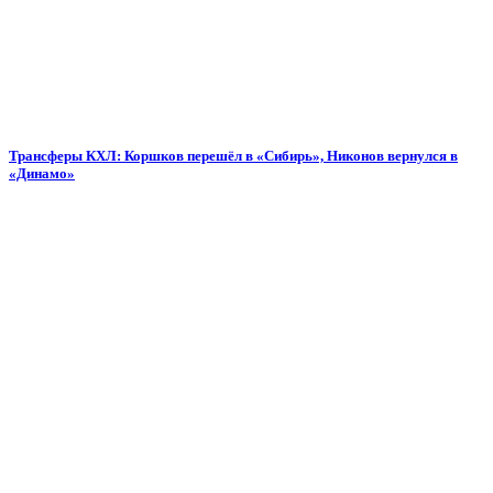
Трансферы КХЛ: Коршков перешёл в «Сибирь», Никонов вернулся в
«Динамо»