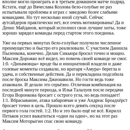
вполне могло проиграть и в третьем домашнем матче подряд.
Кстати, ещё до Вячеслава Козлова бело-голубые не раз
испытывали проблемы в играх с заведомо более слабыми
командами. Но тут несколько иной случай. Сейчас
аутсайдеров практически нет, все очень мотивированы! Да и
Денис Майданов, который исполнил свои лучшие хиты, тоже
хорошо зарядил команды перед стартом этого поединка.
Уже на первых минутах бело-голубые получили численное
преимущество и быстро его реализовали. С участием Даниила
Пыленкова, конечно. Дилан Сикьюра бросил точно и мощно.
Максим Дорожко всё видел, но помочь своей команде не смог.
1:0. «Динамовцы» вроде бы и инициативой владели и даже
голевые моменты создавали, но вратаря «Амура» берегла и
удача, и собственные действия. Да и перекладина подсобила
после броска Максима Джиошвили. Но гости ведь тоже
атаковали. И делали это серьёзно. Отличная комбинация на
последней минуте периода, и Илья Талалуев после передачи
Егора Воронкова бросает с острого угла, но ведь попадает!
1:1. Вбрасывание, атака хабаровчан и уже Андреас Броадхёрст
бросает точно в цель. Прошло всего девять секунд после
первого гола гостей. 1:2. Но и это было ещё не всё. Кирилл
Петьков успел выкатиться «один на один», но на этот раз
Максим Моторыгин спас свою команду.