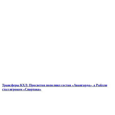
Трансферы КХЛ: Просветов пополнил состав «Авангарда», а Райлли
стал игроком «Спартака»