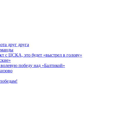
ота друг друга
оманды
кт с ЦСКА, это будет «выстрел в голову»
ские»
волевую победу над «Балтикой»
кизово
победам!