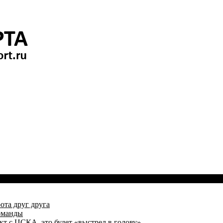
ота друг друга
оманды
кт с ЦСКА, это будет «выстрел в голову»