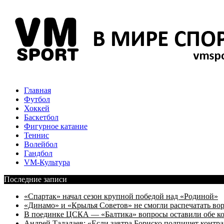
Главная
Футбол
Хоккей
Баскетбол
Фигурное катание
Теннис
Волейбол
Гандбол
VM-Культура
Последние записи
«Спартак» начал сезон крупной победой над «Родиной»
«Динамо» и «Крылья Советов» не смогли распечатать вор
В поединке ЦСКА — «Балтика» вопросы оставили обе к
Андрей Талалаев: «Если завтра Бориско подпишет контра