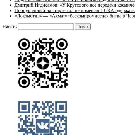
Дмитрий Игдисамов: «У Кругового все передачи космиче
Пропущенный на старте гол не помешал ЦСКА одержать 
«Локомотив» — «Ахмат»: бескомпромиссная битва в Чер
Найти: