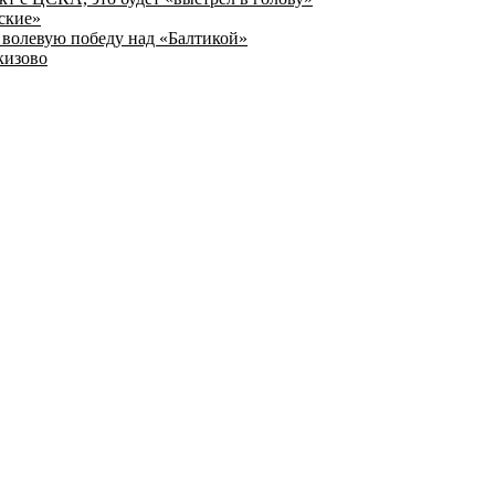
ские»
волевую победу над «Балтикой»
кизово