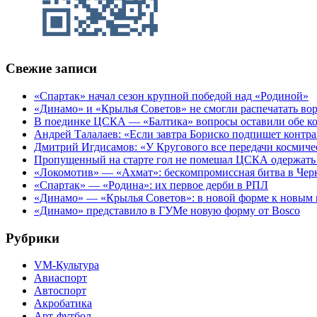
Свежие записи
«Спартак» начал сезон крупной победой над «Родиной»
«Динамо» и «Крылья Советов» не смогли распечатать вор
В поединке ЦСКА — «Балтика» вопросы оставили обе к
Андрей Талалаев: «Если завтра Бориско подпишет контра
Дмитрий Игдисамов: «У Кругового все передачи космиче
Пропущенный на старте гол не помешал ЦСКА одержать 
«Локомотив» — «Ахмат»: бескомпромиссная битва в Чер
«Спартак» — «Родина»: их первое дерби в РПЛ
«Динамо» — «Крылья Советов»: в новой форме к новым 
«Динамо» представило в ГУМе новую форму от Bosco
Рубрики
VM-Культура
Авиаспорт
Автоспорт
Акробатика
Арт-футбол