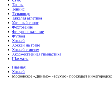
Сумо
Танцы
Теннис
Тхэквондо
Тяжёлая атлетика
Уличный спорт
Фехтование
Фигурное катание
Футбол
Хоккей
Хоккей на траве
Хоккей с мячом
Художественная гимнастика
Шахматы
Главная
Хоккей
Московское «Динамо» «всухую» побеждает нижегородское