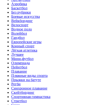
Аэробика
Баскетбол
Без рубрики
Боевые искусства
Вейкбординг
Велоспорт
Водное поло
Волейбол
Гандбол
Европейские игры
Конный спорт
Лёгкая атлетика
Лучшее
Мини-футбол
Олимпиада
Пейнтбол
Плавание
Пляжные виды спорта
Прыжки на батуте
Регби
Синхронное плавание
Скейтбординг
Спортивная гимнастика
Стритбол