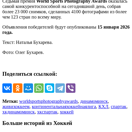
Седьмая премия
World Sports Photography Awards
оказалась
самой конкурентоспособной на сегодняшний день, собрав
более 23 000 снимков, сделанных 4100 фотографами из более
чем 123 стран по всему миру.
Объявления победителей будут опубликованы
15 января 2026
года.
Текст: Наталья Бухарева.
Фото: Олег Бухарев.
Поделиться ссылкой:
Метки:
worldsportsphotographyawards
,
динамоминск
,
живихоккеем
,
континентальнаяхоккейнаялига
,
КХЛ
,
спартак
,
хкдинамоминск
,
хкспартак
,
хоккей
Больше историй из Хоккей