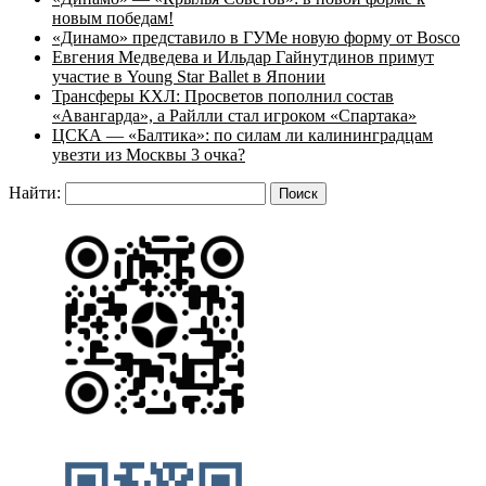
новым победам!
«Динамо» представило в ГУМе новую форму от Bosco
Евгения Медведева и Ильдар Гайнутдинов примут
участие в Young Star Ballet в Японии
Трансферы КХЛ: Просветов пополнил состав
«Авангарда», а Райлли стал игроком «Спартака»
ЦСКА — «Балтика»: по силам ли калининградцам
увезти из Москвы 3 очка?
Найти: