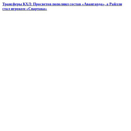
Трансферы КХЛ: Просветов пополнил состав «Авангарда», а Райлли
стал игроком «Спартака»