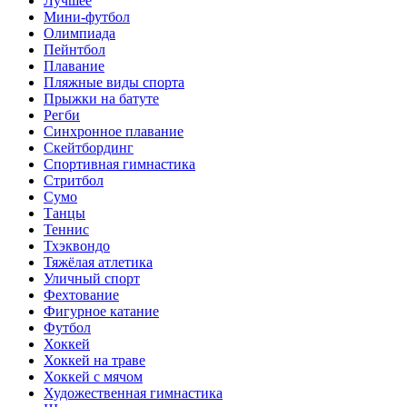
Лучшее
Мини-футбол
Олимпиада
Пейнтбол
Плавание
Пляжные виды спорта
Прыжки на батуте
Регби
Синхронное плавание
Скейтбординг
Спортивная гимнастика
Стритбол
Сумо
Танцы
Теннис
Тхэквондо
Тяжёлая атлетика
Уличный спорт
Фехтование
Фигурное катание
Футбол
Хоккей
Хоккей на траве
Хоккей с мячом
Художественная гимнастика