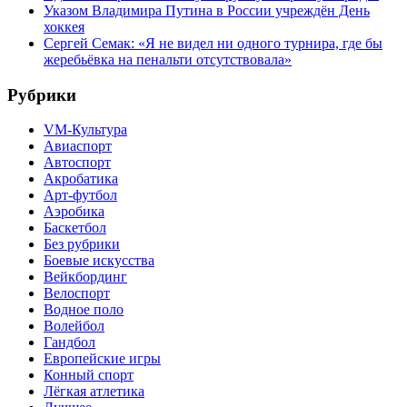
Указом Владимира Путина в России учреждён День
хоккея
Сергей Семак: «Я не видел ни одного турнира, где бы
жеребьёвка на пенальти отсутствовала»
Рубрики
VM-Культура
Авиаспорт
Автоспорт
Акробатика
Арт-футбол
Аэробика
Баскетбол
Без рубрики
Боевые искусства
Вейкбординг
Велоспорт
Водное поло
Волейбол
Гандбол
Европейские игры
Конный спорт
Лёгкая атлетика