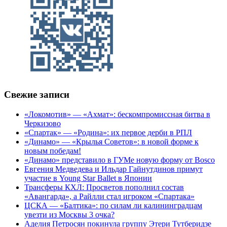
Свежие записи
«Локомотив» — «Ахмат»: бескомпромиссная битва в
Черкизово
«Спартак» — «Родина»: их первое дерби в РПЛ
«Динамо» — «Крылья Советов»: в новой форме к
новым победам!
«Динамо» представило в ГУМе новую форму от Bosco
Евгения Медведева и Ильдар Гайнутдинов примут
участие в Young Star Ballet в Японии
Трансферы КХЛ: Просветов пополнил состав
«Авангарда», а Райлли стал игроком «Спартака»
ЦСКА — «Балтика»: по силам ли калининградцам
увезти из Москвы 3 очка?
Аделия Петросян покинула группу Этери Тутберидзе