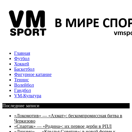
Главная
Футбол
Хоккей
Баскетбол
Фигурное катание
Теннис
Волейбол
Гандбол
VM-Культура
Последние записи
«Локомотив» — «Ахмат»: бескомпромиссная битва в
Черкизово
«Спартак» — «Родина»: их первое дерби в РПЛ
«Динамо» — «Крылья Советов»: в новой форме к