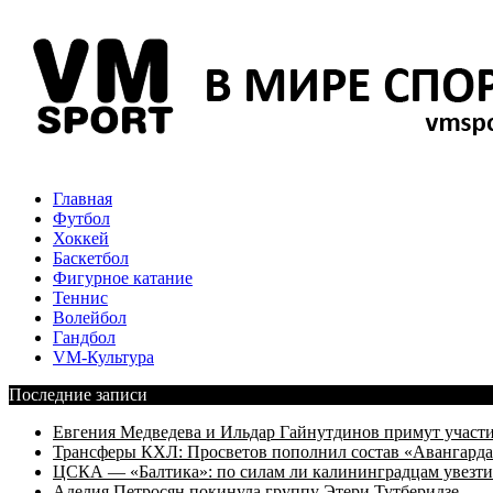
Главная
Футбол
Хоккей
Баскетбол
Фигурное катание
Теннис
Волейбол
Гандбол
VM-Культура
Последние записи
Евгения Медведева и Ильдар Гайнутдинов примут участие
Трансферы КХЛ: Просветов пополнил состав «Авангарда»
ЦСКА — «Балтика»: по силам ли калининградцам увезти
Аделия Петросян покинула группу Этери Тутберидзе