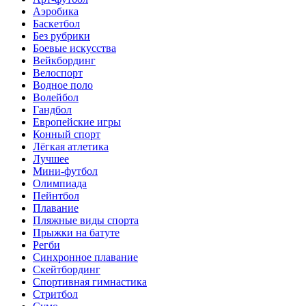
Аэробика
Баскетбол
Без рубрики
Боевые искусства
Вейкбординг
Велоспорт
Водное поло
Волейбол
Гандбол
Европейские игры
Конный спорт
Лёгкая атлетика
Лучшее
Мини-футбол
Олимпиада
Пейнтбол
Плавание
Пляжные виды спорта
Прыжки на батуте
Регби
Синхронное плавание
Скейтбординг
Спортивная гимнастика
Стритбол