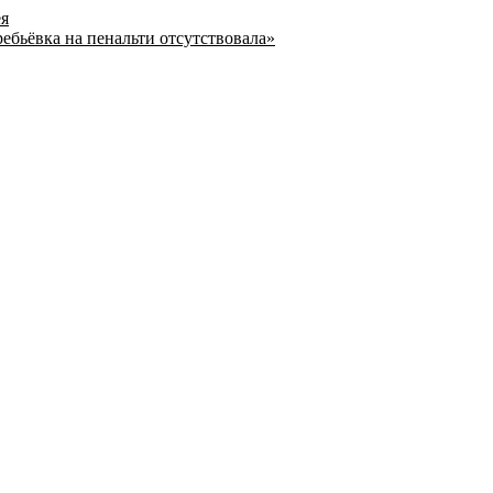
ея
ребьёвка на пенальти отсутствовала»