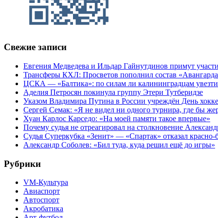
Свежие записи
Евгения Медведева и Ильдар Гайнутдинов примут участие
Трансферы КХЛ: Просветов пополнил состав «Авангарда»
ЦСКА — «Балтика»: по силам ли калининградцам увезти
Аделия Петросян покинула группу Этери Тутберидзе
Указом Владимира Путина в России учреждён День хокк
Сергей Семак: «Я не видел ни одного турнира, где бы же
Хуан Карлос Карседо: «На моей памяти такое впервые»
Почему судья не отреагировал на столкновение Алексан
Судья Суперкубка «Зенит» — «Спартак» отказал красно-
Александр Соболев: «Бил туда, куда решил ещё до игры»
Рубрики
VM-Культура
Авиаспорт
Автоспорт
Акробатика
Арт-футбол