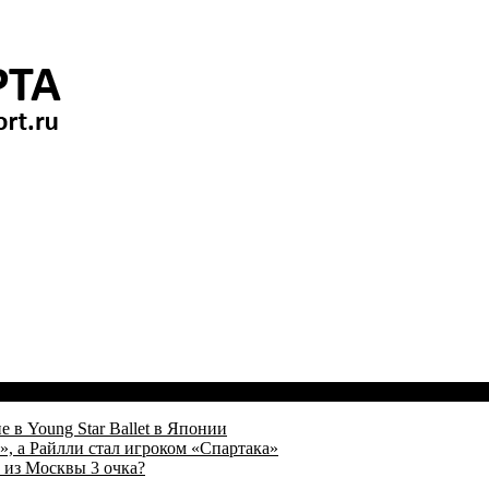
 в Young Star Ballet в Японии
, а Райлли стал игроком «Спартака»
 из Москвы 3 очка?