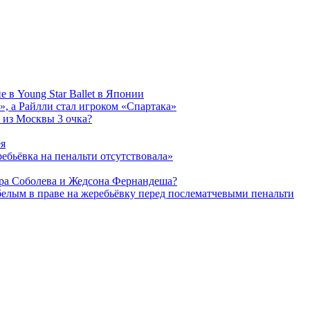
 в Young Star Ballet в Японии
, а Райлли стал игроком «Спартака»
 из Москвы 3 очка?
ея
ребьёвка на пенальти отсутствовала»
дра Соболева и Жедсона Фернандеша?
белым в праве на жеребьёвку перед послематчевыми пенальти