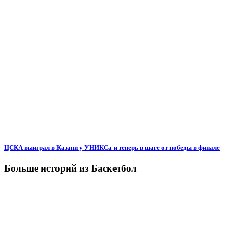
ЦСКА выиграл в Казани у УНИКСа и теперь в шаге от победы в финале
Больше историй из Баскетбол