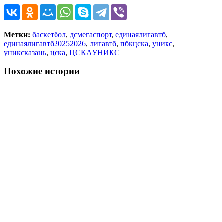
Метки:
баскетбол
,
дсмегаспорт
,
единаялигавтб
,
единаялигавтб20252026
,
лигавтб
,
пбкцска
,
уникс
,
униксказань
,
цска
,
ЦСКАУНИКС
Похожие истории