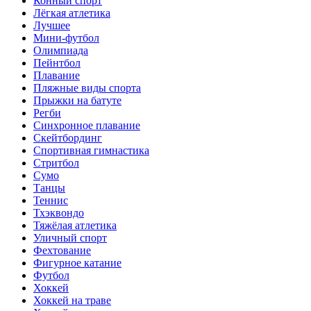
Конный спорт
Лёгкая атлетика
Лучшее
Мини-футбол
Олимпиада
Пейнтбол
Плавание
Пляжные виды спорта
Прыжки на батуте
Регби
Синхронное плавание
Скейтбординг
Спортивная гимнастика
Стритбол
Сумо
Танцы
Теннис
Тхэквондо
Тяжёлая атлетика
Уличный спорт
Фехтование
Фигурное катание
Футбол
Хоккей
Хоккей на траве