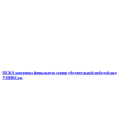
ЦСКА завершил финальную серию убедительной победой над
УНИКСом