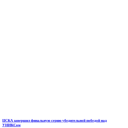
ЦСКА завершил финальную серию убедительной победой над
УНИКСом