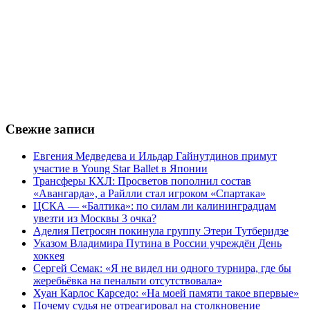
Свежие записи
Евгения Медведева и Ильдар Гайнутдинов примут
участие в Young Star Ballet в Японии
Трансферы КХЛ: Просветов пополнил состав
«Авангарда», а Райлли стал игроком «Спартака»
ЦСКА — «Балтика»: по силам ли калининградцам
увезти из Москвы 3 очка?
Аделия Петросян покинула группу Этери Тутберидзе
Указом Владимира Путина в России учреждён День
хоккея
Сергей Семак: «Я не видел ни одного турнира, где бы
жеребьёвка на пенальти отсутствовала»
Хуан Карлос Карседо: «На моей памяти такое впервые»
Почему судья не отреагировал на столкновение