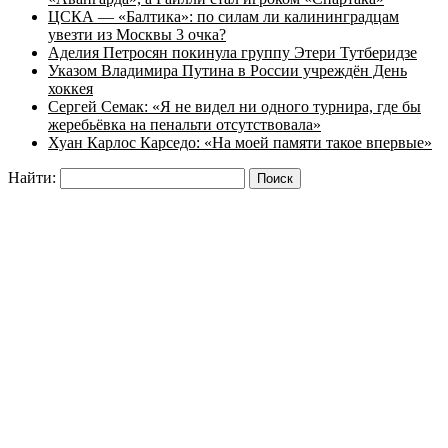
ЦСКА — «Балтика»: по силам ли калининградцам
увезти из Москвы 3 очка?
Аделия Петросян покинула группу Этери Тутберидзе
Указом Владимира Путина в России учреждён День
хоккея
Сергей Семак: «Я не видел ни одного турнира, где бы
жеребьёвка на пенальти отсутствовала»
Хуан Карлос Карседо: «На моей памяти такое впервые»
Найти: