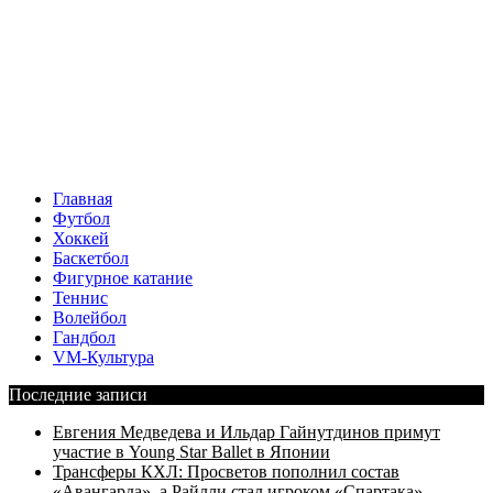
Главная
Футбол
Хоккей
Баскетбол
Фигурное катание
Теннис
Волейбол
Гандбол
VM-Культура
Последние записи
Евгения Медведева и Ильдар Гайнутдинов примут
участие в Young Star Ballet в Японии
Трансферы КХЛ: Просветов пополнил состав
«Авангарда», а Райлли стал игроком «Спартака»