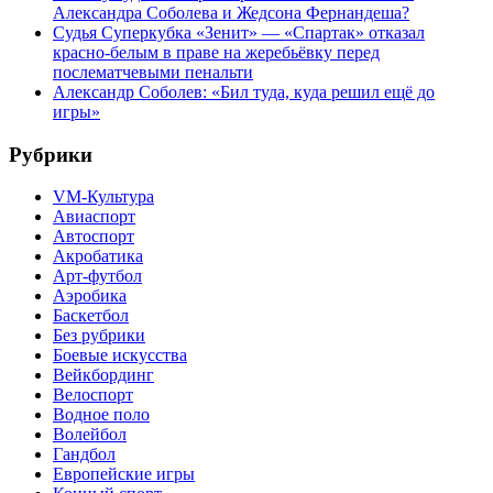
Александра Соболева и Жедсона Фернандеша?
Судья Суперкубка «Зенит» — «Спартак» отказал
красно-белым в праве на жеребьёвку перед
послематчевыми пенальти
Александр Соболев: «Бил туда, куда решил ещё до
игры»
Рубрики
VM-Культура
Авиаспорт
Автоспорт
Акробатика
Арт-футбол
Аэробика
Баскетбол
Без рубрики
Боевые искусства
Вейкбординг
Велоспорт
Водное поло
Волейбол
Гандбол
Европейские игры