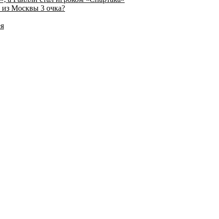
 из Москвы 3 очка?
ея