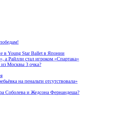
победам!
 в Young Star Ballet в Японии
, а Райлли стал игроком «Спартака»
 из Москвы 3 очка?
ея
ребьёвка на пенальти отсутствовала»
дра Соболева и Жедсона Фернандеша?