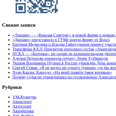
Свежие записи
«Динамо» — «Крылья Советов»: в новой форме к новым 
«Динамо» представило в ГУМе новую форму от Bosco
Евгения Медведева и Ильдар Гайнутдинов примут участие
Трансферы КХЛ: Просветов пополнил состав «Авангарда»
ЦСКА — «Балтика»: по силам ли калининградцам увезти
Аделия Петросян покинула группу Этери Тутберидзе
Указом Владимира Путина в России учреждён День хокк
Сергей Семак: «Я не видел ни одного турнира, где бы же
Хуан Карлос Карседо: «На моей памяти такое впервые»
Почему судья не отреагировал на столкновение Алексан
Рубрики
VM-Культура
Авиаспорт
Автоспорт
Акробатика
Арт-футбол