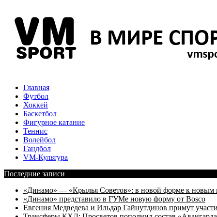
Главная
Футбол
Хоккей
Баскетбол
Фигурное катание
Теннис
Волейбол
Гандбол
VM-Культура
Последние записи
«Динамо» — «Крылья Советов»: в новой форме к новым 
«Динамо» представило в ГУМе новую форму от Bosco
Евгения Медведева и Ильдар Гайнутдинов примут участие
Трансферы КХЛ: Просветов пополнил состав «Авангарда»