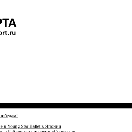
победам!
 в Young Star Ballet в Японии
, а Райлли стал игроком «Спартака»