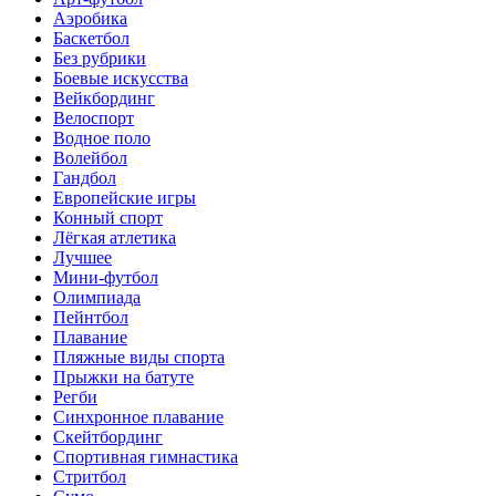
Аэробика
Баскетбол
Без рубрики
Боевые искусства
Вейкбординг
Велоспорт
Водное поло
Волейбол
Гандбол
Европейские игры
Конный спорт
Лёгкая атлетика
Лучшее
Мини-футбол
Олимпиада
Пейнтбол
Плавание
Пляжные виды спорта
Прыжки на батуте
Регби
Синхронное плавание
Скейтбординг
Спортивная гимнастика
Стритбол