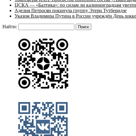
ЦСКА — «Балтика»: по силам ли калининградцам увезти
Аделия Петросян покинула группу Этери Тутберидзе
Указом Владимира Путина в России учреждён День хокк
Найти: