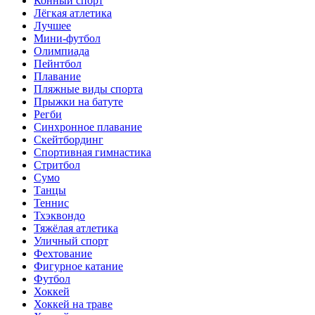
Конный спорт
Лёгкая атлетика
Лучшее
Мини-футбол
Олимпиада
Пейнтбол
Плавание
Пляжные виды спорта
Прыжки на батуте
Регби
Синхронное плавание
Скейтбординг
Спортивная гимнастика
Стритбол
Сумо
Танцы
Теннис
Тхэквондо
Тяжёлая атлетика
Уличный спорт
Фехтование
Фигурное катание
Футбол
Хоккей
Хоккей на траве