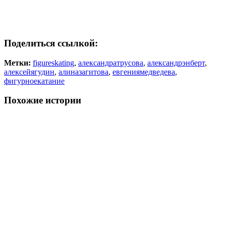
Поделиться ссылкой:
Метки:
figureskating
,
александратрусова
,
александрэнберт
,
алексейягудин
,
алиназагитова
,
евгениямедведева
,
фигурноекатание
Похожие истории