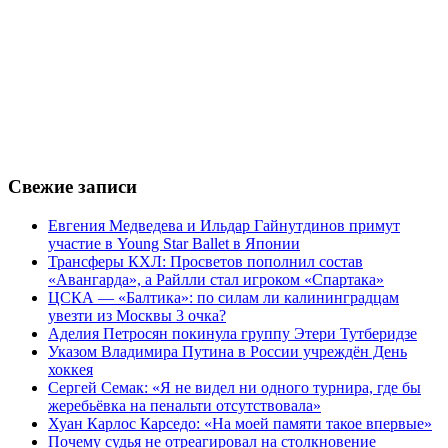
Свежие записи
Евгения Медведева и Ильдар Гайнутдинов примут
участие в Young Star Ballet в Японии
Трансферы КХЛ: Просветов пополнил состав
«Авангарда», а Райлли стал игроком «Спартака»
ЦСКА — «Балтика»: по силам ли калининградцам
увезти из Москвы 3 очка?
Аделия Петросян покинула группу Этери Тутберидзе
Указом Владимира Путина в России учреждён День
хоккея
Сергей Семак: «Я не видел ни одного турнира, где бы
жеребьёвка на пенальти отсутствовала»
Хуан Карлос Карседо: «На моей памяти такое впервые»
Почему судья не отреагировал на столкновение