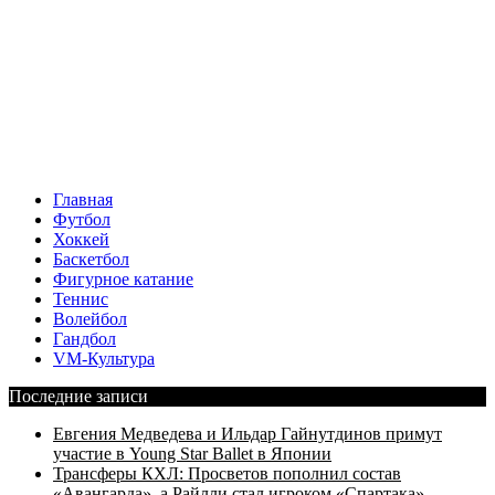
Главная
Футбол
Хоккей
Баскетбол
Фигурное катание
Теннис
Волейбол
Гандбол
VM-Культура
Последние записи
Евгения Медведева и Ильдар Гайнутдинов примут
участие в Young Star Ballet в Японии
Трансферы КХЛ: Просветов пополнил состав
«Авангарда», а Райлли стал игроком «Спартака»