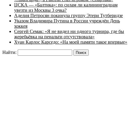
ЦСКА — «Балтика»: по силам ли калининградцам
увезти из Москвы 3 очка?
Аделия Петросян покинула группу Этери Тутберидзе
Указом Владимира Путина в России учреждён День
хоккея
Сергей Семак: «Я не видел ни одного турнира, где бы
жеребьёвка на пенальти отсутствовала»
Хуан Карлос Карседо: «На моей памяти такое впервые»
Найти: