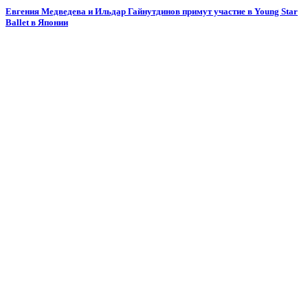
Евгения Медведева и Ильдар Гайнутдинов примут участие в Young Star
Ballet в Японии