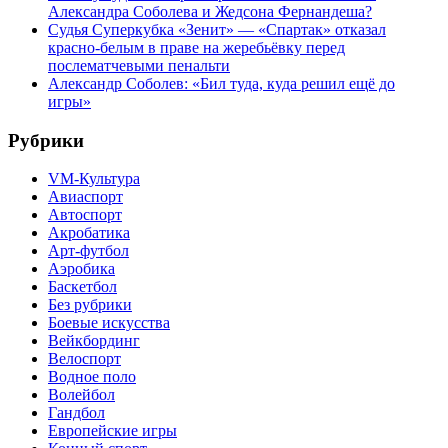
Александра Соболева и Жедсона Фернандеша?
Судья Суперкубка «Зенит» — «Спартак» отказал
красно-белым в праве на жеребьёвку перед
послематчевыми пенальти
Александр Соболев: «Бил туда, куда решил ещё до
игры»
Рубрики
VM-Культура
Авиаспорт
Автоспорт
Акробатика
Арт-футбол
Аэробика
Баскетбол
Без рубрики
Боевые искусства
Вейкбординг
Велоспорт
Водное поло
Волейбол
Гандбол
Европейские игры