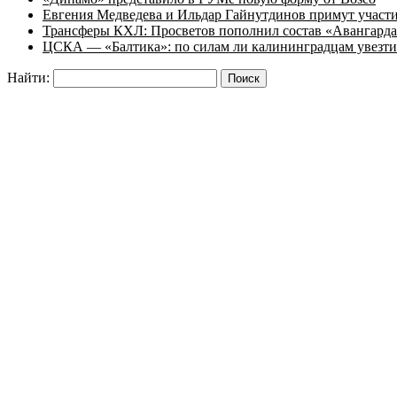
Евгения Медведева и Ильдар Гайнутдинов примут участие
Трансферы КХЛ: Просветов пополнил состав «Авангарда»
ЦСКА — «Балтика»: по силам ли калининградцам увезти
Найти: