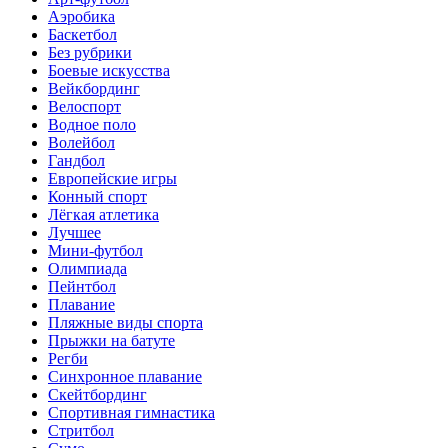
Аэробика
Баскетбол
Без рубрики
Боевые искусства
Вейкбординг
Велоспорт
Водное поло
Волейбол
Гандбол
Европейские игры
Конный спорт
Лёгкая атлетика
Лучшее
Мини-футбол
Олимпиада
Пейнтбол
Плавание
Пляжные виды спорта
Прыжки на батуте
Регби
Синхронное плавание
Скейтбординг
Спортивная гимнастика
Стритбол