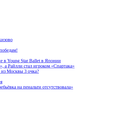
кизово
победам!
 в Young Star Ballet в Японии
, а Райлли стал игроком «Спартака»
 из Москвы 3 очка?
ея
ребьёвка на пенальти отсутствовала»