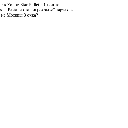
 в Young Star Ballet в Японии
, а Райлли стал игроком «Спартака»
 из Москвы 3 очка?