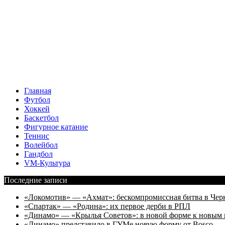
Главная
Футбол
Хоккей
Баскетбол
Фигурное катание
Теннис
Волейбол
Гандбол
VM-Культура
Последние записи
«Локомотив» — «Ахмат»: бескомпромиссная битва в Чер
«Спартак» — «Родина»: их первое дерби в РПЛ
«Динамо» — «Крылья Советов»: в новой форме к новым 
«Динамо» представило в ГУМе новую форму от Bosco