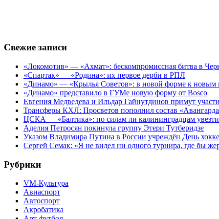
Свежие записи
«Локомотив» — «Ахмат»: бескомпромиссная битва в Чер
«Спартак» — «Родина»: их первое дерби в РПЛ
«Динамо» — «Крылья Советов»: в новой форме к новым 
«Динамо» представило в ГУМе новую форму от Bosco
Евгения Медведева и Ильдар Гайнутдинов примут участие
Трансферы КХЛ: Просветов пополнил состав «Авангарда»
ЦСКА — «Балтика»: по силам ли калининградцам увезти
Аделия Петросян покинула группу Этери Тутберидзе
Указом Владимира Путина в России учреждён День хокк
Сергей Семак: «Я не видел ни одного турнира, где бы же
Рубрики
VM-Культура
Авиаспорт
Автоспорт
Акробатика
Арт-футбол