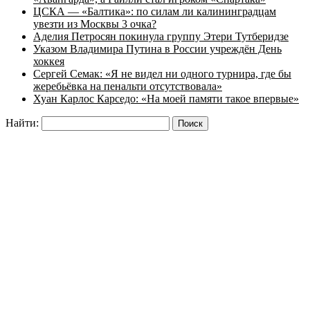
ЦСКА — «Балтика»: по силам ли калининградцам
увезти из Москвы 3 очка?
Аделия Петросян покинула группу Этери Тутберидзе
Указом Владимира Путина в России учреждён День
хоккея
Сергей Семак: «Я не видел ни одного турнира, где бы
жеребьёвка на пенальти отсутствовала»
Хуан Карлос Карседо: «На моей памяти такое впервые»
Найти: