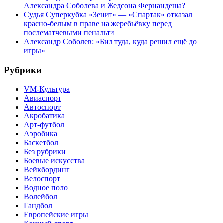
Александра Соболева и Жедсона Фернандеша?
Судья Суперкубка «Зенит» — «Спартак» отказал
красно-белым в праве на жеребьёвку перед
послематчевыми пенальти
Александр Соболев: «Бил туда, куда решил ещё до
игры»
Рубрики
VM-Культура
Авиаспорт
Автоспорт
Акробатика
Арт-футбол
Аэробика
Баскетбол
Без рубрики
Боевые искусства
Вейкбординг
Велоспорт
Водное поло
Волейбол
Гандбол
Европейские игры