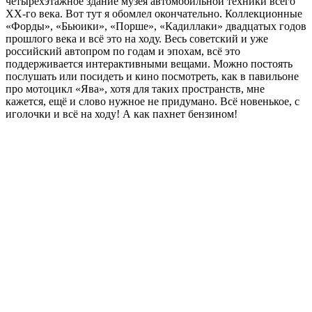
четырёхэтажное здание музея автомобильной техники всего
ХХ-го века. Вот тут я обомлел окончательно. Коллекционные
«Форды», «Бьюики», «Порше», «Кадиллаки» двадцатых годов
прошлого века и всё это на ходу. Весь советский и уже
российский автопром по годам и эпохам, всё это
поддерживается интерактивными вещами. Можно постоять
послушать или посидеть и кино посмотреть, как в павильоне
про мотоцикл «Ява», хотя для таких пространств, мне
кажется, ещё и слово нужное не придумано. Всё новенькое, с
иголочки и всё на ходу! А как пахнет бензином!