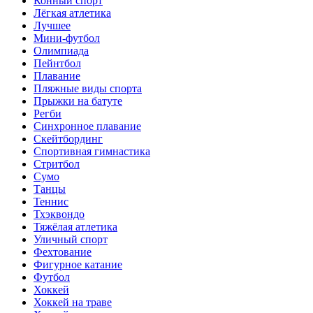
Конный спорт
Лёгкая атлетика
Лучшее
Мини-футбол
Олимпиада
Пейнтбол
Плавание
Пляжные виды спорта
Прыжки на батуте
Регби
Синхронное плавание
Скейтбординг
Спортивная гимнастика
Стритбол
Сумо
Танцы
Теннис
Тхэквондо
Тяжёлая атлетика
Уличный спорт
Фехтование
Фигурное катание
Футбол
Хоккей
Хоккей на траве