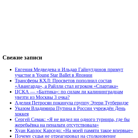
Свежие записи
Евгения Медведева и Ильдар Гайнутдинов примут
участие в Young Star Ballet в Японии
Трансферы КХЛ: Просветов пополнил состав
«Авангарда», а Райлли стал игроком «Спартака»
ЦСКА — «Балтика»: по силам ли калининградцам
увезти из Москвы 3 очка?
Аделия Петросян покинула группу Этери Тутберидзе
Указом Владимира Путина в России учреждён День
хоккея
Сергей Семак: «Я не видел ни одного турнира, где бы
жеребьёвка на пенальти отсутствовала»
Хуан Карлос Карседо: «На моей памяти такое впервые»
Почему судья не отреагировал на столкновение