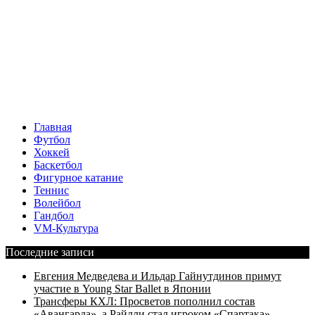
Главная
Футбол
Хоккей
Баскетбол
Фигурное катание
Теннис
Волейбол
Гандбол
VM-Культура
Последние записи
Евгения Медведева и Ильдар Гайнутдинов примут
участие в Young Star Ballet в Японии
Трансферы КХЛ: Просветов пополнил состав
«Авангарда», а Райлли стал игроком «Спартака»