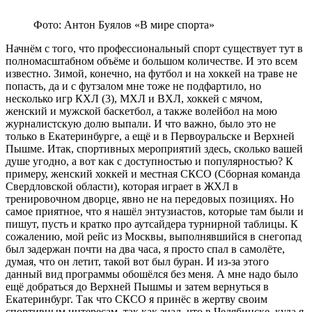
Фото: Антон Буялов «В мире спорта»
Начнём с того, что профессиональный спорт существует тут в
полномасштабном объёме и большом количестве. И это всем
известно. Зимой, конечно, на футбол и на хоккей на траве не
попасть, да и с футзалом мне тоже не подфартило, но
несколько игр КХЛ (3), МХЛ и ВХЛ, хоккей с мячом,
женский и мужской баскетбол, а также волейбол на мою
журналистскую долю выпали. И что важно, было это не
только в Екатеринбурге, а ещё и в Первоуральске и Верхней
Пышме. Итак, спортивных мероприятий здесь, сколько вашей
душе угодно, а вот как с доступностью и популярностью? К
примеру, женский хоккей и местная СКСО (Сборная команда
Свердловской области), которая играет в ЖХЛ в
тренировочном дворце, явно не на передовых позициях. Но
самое приятное, что я нашёл энтузиастов, которые там были и
пишут, пусть и кратко про аутсайдера турнирной таблицы. К
сожалению, мой рейс из Москвы, выполнявшийся в снегопад
был задержан почти на два часа, я просто спал в самолёте,
думая, что он летит, такой вот был буран. И из-за этого
данный вид программы обошёлся без меня. А мне надо было
ещё добраться до Верхней Пышмы и затем вернуться в
Екатеринбург. Так что СКСО я принёс в жертву своим
спортивным интересам, так как знал, что в Челябинске, куда я