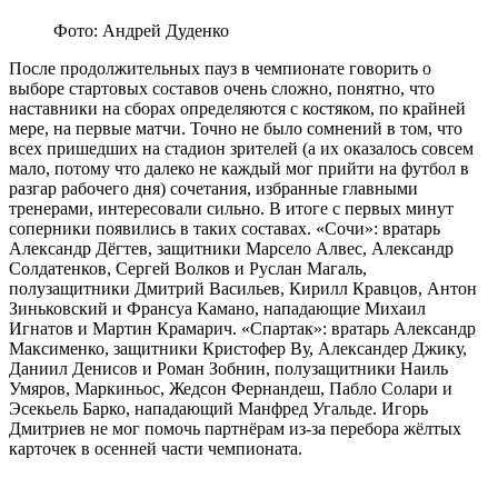
Фото: Андрей Дуденко
После продолжительных пауз в чемпионате говорить о
выборе стартовых составов очень сложно, понятно, что
наставники на сборах определяются с костяком, по крайней
мере, на первые матчи. Точно не было сомнений в том, что
всех пришедших на стадион зрителей (а их оказалось совсем
мало, потому что далеко не каждый мог прийти на футбол в
разгар рабочего дня) сочетания, избранные главными
тренерами, интересовали сильно. В итоге с первых минут
соперники появились в таких составах. «Сочи»: вратарь
Александр Дёгтев, защитники Марсело Алвес, Александр
Солдатенков, Сергей Волков и Руслан Магаль,
полузащитники Дмитрий Васильев, Кирилл Кравцов, Антон
Зиньковский и Франсуа Камано, нападающие Михаил
Игнатов и Мартин Крамарич. «Спартак»: вратарь Александр
Максименко, защитники Кристофер Ву, Александер Джику,
Даниил Денисов и Роман Зобнин, полузащитники Наиль
Умяров, Маркиньос, Жедсон Фернандеш, Пабло Солари и
Эсекьель Барко, нападающий Манфред Угальде. Игорь
Дмитриев не мог помочь партнёрам из-за перебора жёлтых
карточек в осенней части чемпионата.