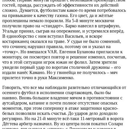
гостей, правда, рассуждать об эффективности их действий
сложно. Думается, футболистам какое-то время потребовалось
на привыкание к качеству газона. Его цвет, да и жёлтые
проплешины немало поразили. На 5-й минуте москвичи
получили право на «стандарт». Барко навесил в штрафную,
Угальде принял, сыграв на опережение, и устремился вперёд.
В единоборство с ним вступил Васильев, и вскоре
костариканец оказался на траве. У судьи не было сомнений,
что сочинец нарушил правила, поэтому он и указал на
«точку». Но вмешался VAR. Евгения Буланова пригласили к
монитору, он посмотрел повтор и решение изменил, посчитав,
что в этой ситуации игрок южан не фолил. Затем зрители
увидели первый удар по воротам столичной дружины – его
издали нанёс Камано. Но у гвинейца не получилось – мяч
прилетел точно в руки Максименко.
Говорить, что все мы наблюдали разительно отличающийся от
осеннего футбол в исполнении спартаковцев, было бы
наивно. Вновь большое владение мячом в противостоянии с
аутсайдером, катание и почти полное отсутствие опасных
моментов, при этом сопернику в атаке защитники красно-
белых позволяли искать счастья. До ударов дело доходило
регулярно. Но на 21-й минуте всё-таки 11-метровый в ворота
Дёгтева арбитр назначил. Ву из центра поля покатил Солари
направо, тот сыграл в «стенку» с Денисовым и навесил в