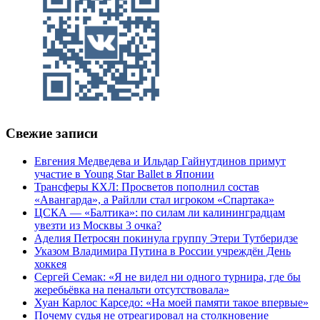
Свежие записи
Евгения Медведева и Ильдар Гайнутдинов примут
участие в Young Star Ballet в Японии
Трансферы КХЛ: Просветов пополнил состав
«Авангарда», а Райлли стал игроком «Спартака»
ЦСКА — «Балтика»: по силам ли калининградцам
увезти из Москвы 3 очка?
Аделия Петросян покинула группу Этери Тутберидзе
Указом Владимира Путина в России учреждён День
хоккея
Сергей Семак: «Я не видел ни одного турнира, где бы
жеребьёвка на пенальти отсутствовала»
Хуан Карлос Карседо: «На моей памяти такое впервые»
Почему судья не отреагировал на столкновение