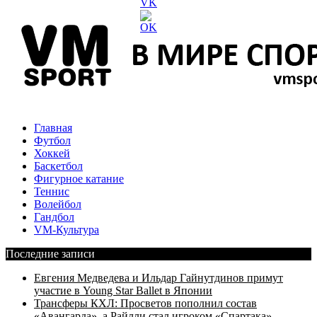
Главная
Футбол
Хоккей
Баскетбол
Фигурное катание
Теннис
Волейбол
Гандбол
VM-Культура
Последние записи
Евгения Медведева и Ильдар Гайнутдинов примут
участие в Young Star Ballet в Японии
Трансферы КХЛ: Просветов пополнил состав
«Авангарда», а Райлли стал игроком «Спартака»