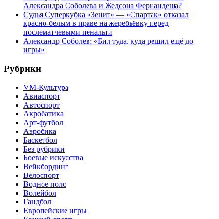
Александра Соболева и Жедсона Фернандеша?
Судья Суперкубка «Зенит» — «Спартак» отказал
красно-белым в праве на жеребьёвку перед
послематчевыми пенальти
Александр Соболев: «Бил туда, куда решил ещё до
игры»
Рубрики
VM-Культура
Авиаспорт
Автоспорт
Акробатика
Арт-футбол
Аэробика
Баскетбол
Без рубрики
Боевые искусства
Вейкбординг
Велоспорт
Водное поло
Волейбол
Гандбол
Европейские игры