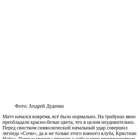
Фото: Андрей Дуденко
Матч начался вовремя, всё было нормально. На трибунах явно
преобладали красно-белые цвета, что в целом неудивительно.
Перед свистком символический начальный удар совершил
легенда «Сочи», да и не только этого южного клуба, Кристиан
Нобоа. Первые минуты прошли с небольшим преимуществом