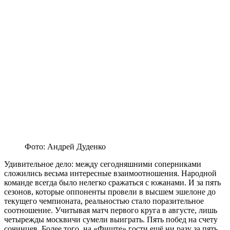
Фото: Андрей Дуденко
Удивительное дело: между сегодняшними соперниками
сложились весьма интересные взаимоотношения. Народной
команде всегда было нелегко сражаться с южанами. И за пять
сезонов, которые оппоненты провели в высшем эшелоне до
текущего чемпионата, реальностью стало поразительное
соотношение. Учитывая матч первого круга в августе, лишь
четырежды москвичи сумели выиграть. Пять побед на счету
сочинцев. Более того, на «Фиште» гости ещё ни разу за пять