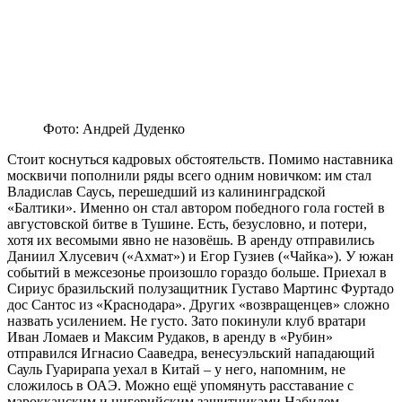
Фото: Андрей Дуденко
Стоит коснуться кадровых обстоятельств. Помимо наставника
москвичи пополнили ряды всего одним новичком: им стал
Владислав Саусь, перешедший из калининградской
«Балтики». Именно он стал автором победного гола гостей в
августовской битве в Тушине. Есть, безусловно, и потери,
хотя их весомыми явно не назовёшь. В аренду отправились
Даниил Хлусевич («Ахмат») и Егор Гузиев («Чайка»). У южан
событий в межсезонье произошло гораздо больше. Приехал в
Сириус бразильский полузащитник Густаво Мартинс Фуртадо
дос Сантос из «Краснодара». Других «возвращенцев» сложно
назвать усилением. Не густо. Зато покинули клуб вратари
Иван Ломаев и Максим Рудаков, в аренду в «Рубин»
отправился Игнасио Сааведра, венесуэльский нападающий
Сауль Гуарирапа уехал в Китай – у него, напомним, не
сложилось в ОАЭ. Можно ещё упомянуть расставание с
марокканским и нигерийским защитниками Набилем