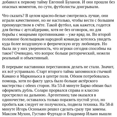
добавил к первому тайму Евгений Буланов. И они прошли без
опасных моментов, по сути, футболисты доигрывали.
Что сказать? В целом красно-белые смотрелись лучше, они
играли качественнее, но не настолько, чтобы вести с большим
преимуществом в счёте. Такой футбол, как кажется, годится
для битвы с аутсайдерами, хотя не без оговорок, но для
борьбы с мощными противниками – уже вряд ли. Во второй
половине болельщикам народной команды хотелось увидеть
куда более воздушную и феерическую игру любимцев. Но
была ли у них уверенность, что игроки сегодня способны на
такое? Очевидно, что вопрос больше риторический, нежели
реальный и объективный.
В перерыве наставники перестановок делать не стали. Значит,
их всё устраивало. Старт второго тайма запомнился стычкой
Камано и Маркиньоса в центре поля. Обоим потребовалась
помощь, хотя по факту здесь было больше актёрского
мастерства с обеих сторон. На 53-й минуте Барко обязан был
оформлять дубль. Солари прорвался справа и классно
прострелил на дальнюю. Аргентинец там оказался в
одиночестве, оставалось только поразить пустой угол, но
пробить как следует не получилось, подвела техника. На 58-й
минуте Игорь Осинькин решил сделать сразу три замены.
Максим Мухин, Густаво Фуртадо и Владимир Ильин вышли