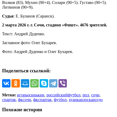
Волков (83). Мухин (90+4). Солари (90+5). Густаво (90+5).
Литвинов (90+9).
Судья
: Е. Буланов (Саранск).
2 марта 2026 г. г. Сочи, стадион «Фишт».
4676
зрителей.
Текст: Андрей Дуденко.
Заглавное фото: Олег Бухарев.
Фото: Андрей Дуденко и Олег Бухарев.
Поделиться ссылкой:
Метки:
игорьосинькин
,
российскийфутбол
,
рпл
,
сочи
,
спартак
,
фксочи
,
фкспартак
,
футбол
,
хуанкарлоскарседо
Похожие истории