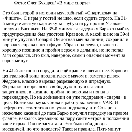
Фото: Олег Бухарев/ «В мире спорта»
Это был второй в истории мяч, забитый «Спартаком» на
«Фиште». С игры у гостей не шло, если судить строго. На 31-
й минуте жёлтую карточку за грубую игру против Угальде
получил Васильев. На 35-й минуте за задержку Барко за майку
предупреждения был удостоен Кравцов. А какой шанс на 39-й
минуте упустил Солари! Он догнал мяч на линии, сохранил и
ворвался справа в штрафную. Убрав под левую, вышел на
хорошую позицию и пробил верхом в дальний, но не попал.
Мяч сорвался. Это был, наверное, самый опасный момент за
сорок минут.
На 41-й же гости соорудили ещё краше и элегантнее. Барко из
центральной зоны продвинулся с мячом и, заметив рывок
Жедсона, классно вырезал разрезающую в штрафную.
Фернандеш ворвался в свободную зону из-за спин
защитников, в касание пробил по воротам и попал в
перекладину. Но на добивании он уже подправил «снаряд» в
цель. Возникла пауза. Снова в работу включился VAR. И
рефери от ассистентов получил подсказку, что Солари за
несколько касаний до паса Барко получил передачу на правом
фланге, находясь буквально на пару сантиметров в положении
«вне игры». Гол не засчитали. Это было обидно для
москвичей, но что поделать? Таковы правила. Пять минут