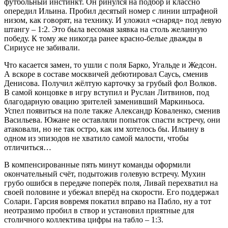
футбольный инстинкт. Он ринулся на подбор и классно
опередил Ильина. Пробил десятый номер с линии штрафной
низом, как говорят, на технику. И уложил «снаряд» под левую
штангу – 1:2. Это была весомая заявка на столь желанную
победу. К тому же никогда ранее красно-белые дважды в
Сириусе не забивали.
Что касается замен, то ушли с поля Барко, Угальде и Жедсон.
А вскоре в составе москвичей дебютировал Саусь, сменив
Денисова. Получил жёлтую карточку за грубый фол Волков.
В самой концовке в игру вступил и Руслан Литвинов, под
благодарную овацию зрителей заменивший Маркиньоса.
Успел появиться на поле также Александр Коваленко, сменив
Васильева. Южане не оставляли попыток спасти встречу, они
атаковали, но не так остро, как им хотелось бы. Ильину в
одном из эпизодов не хватило самой малости, чтобы
отличиться…
В компенсированные пять минут команды оформили
окончательный счёт, подытожив голевую встречу. Мухин
грубо ошибся в передаче поперёк поля, Ливай перехватил на
своей половине и убежал вперёд на скорости. Его поддержал
Солари. Гарсия вовремя покатил вправо на Пабло, ну а тот
неотразимо пробил в створ и установил приятные для
столичного коллектива цифры на табло – 1:3.