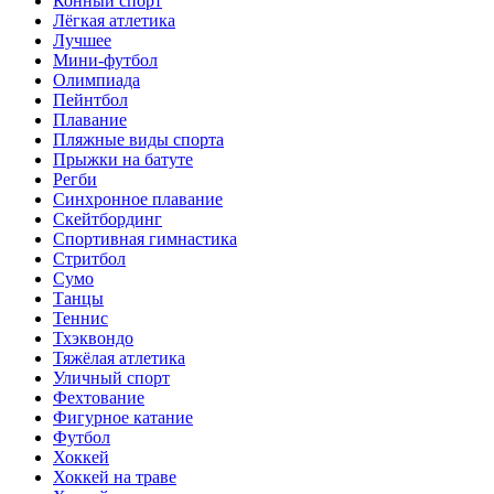
Конный спорт
Лёгкая атлетика
Лучшее
Мини-футбол
Олимпиада
Пейнтбол
Плавание
Пляжные виды спорта
Прыжки на батуте
Регби
Синхронное плавание
Скейтбординг
Спортивная гимнастика
Стритбол
Сумо
Танцы
Теннис
Тхэквондо
Тяжёлая атлетика
Уличный спорт
Фехтование
Фигурное катание
Футбол
Хоккей
Хоккей на траве