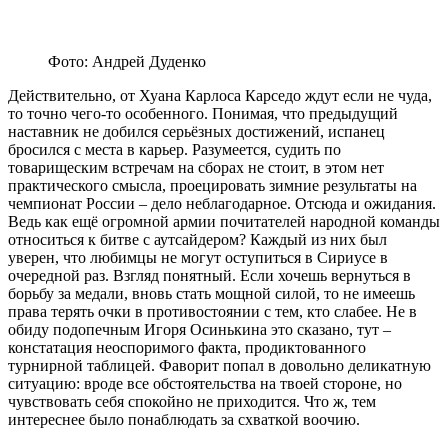
Фото: Андрей Дуденко
Действительно, от Хуана Карлоса Карседо ждут если не чуда,
то точно чего-то особенного. Понимая, что предыдущий
наставник не добился серьёзных достижений, испанец
бросился с места в карьер. Разумеется, судить по
товарищеским встречам на сборах не стоит, в этом нет
практического смысла, проецировать зимние результаты на
чемпионат России – дело неблагодарное. Отсюда и ожидания.
Ведь как ещё огромной армии почитателей народной команды
относиться к битве с аутсайдером? Каждый из них был
уверен, что любимцы не могут оступиться в Сириусе в
очередной раз. Взгляд понятный. Если хочешь вернуться в
борьбу за медали, вновь стать мощной силой, то не имеешь
права терять очки в противостоянии с тем, кто слабее. Не в
обиду подопечным Игоря Осинькина это сказано, тут –
констатация неоспоримого факта, продиктованного
турнирной таблицей. Фаворит попал в довольно деликатную
ситуацию: вроде все обстоятельства на твоей стороне, но
чувствовать себя спокойно не приходится. Что ж, тем
интереснее было понаблюдать за схваткой воочию.