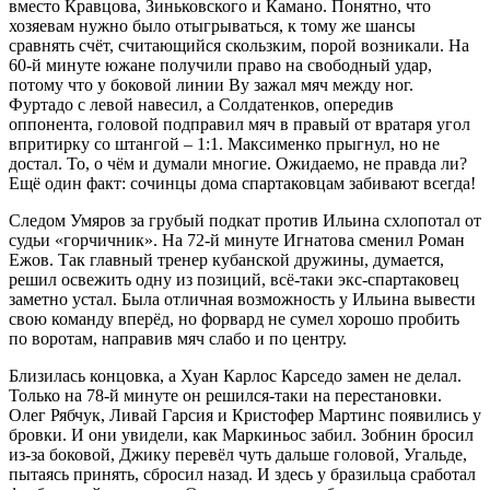
вместо Кравцова, Зиньковского и Камано. Понятно, что
хозяевам нужно было отыгрываться, к тому же шансы
сравнять счёт, считающийся скользким, порой возникали. На
60-й минуте южане получили право на свободный удар,
потому что у боковой линии Ву зажал мяч между ног.
Фуртадо с левой навесил, а Солдатенков, опередив
оппонента, головой подправил мяч в правый от вратаря угол
впритирку со штангой – 1:1. Максименко прыгнул, но не
достал. То, о чём и думали многие. Ожидаемо, не правда ли?
Ещё один факт: сочинцы дома спартаковцам забивают всегда!
Следом Умяров за грубый подкат против Ильина схлопотал от
судьи «горчичник». На 72-й минуте Игнатова сменил Роман
Ежов. Так главный тренер кубанской дружины, думается,
решил освежить одну из позиций, всё-таки экс-спартаковец
заметно устал. Была отличная возможность у Ильина вывести
свою команду вперёд, но форвард не сумел хорошо пробить
по воротам, направив мяч слабо и по центру.
Близилась концовка, а Хуан Карлос Карседо замен не делал.
Только на 78-й минуте он решился-таки на перестановки.
Олег Рябчук, Ливай Гарсия и Кристофер Мартинс появились у
бровки. И они увидели, как Маркиньос забил. Зобнин бросил
из-за боковой, Джику перевёл чуть дальше головой, Угальде,
пытаясь принять, сбросил назад. И здесь у бразильца сработал