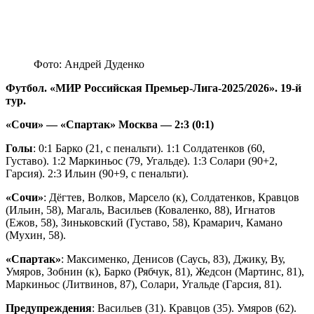
Фото: Андрей Дуденко
Футбол. «МИР Российская Премьер-Лига-2025/2026». 19-й
тур.
«Сочи» — «Спартак» Москва — 2:3 (0:1)
Голы
: 0:1 Барко (21, с пенальти). 1:1 Солдатенков (60,
Густаво). 1:2 Маркиньос (79, Угальде). 1:3 Солари (90+2,
Гарсия). 2:3 Ильин (90+9, с пенальти).
«Сочи»
: Дёгтев, Волков, Марсело (к), Солдатенков, Кравцов
(Ильин, 58), Магаль, Васильев (Коваленко, 88), Игнатов
(Ежов, 58), Зиньковский (Густаво, 58), Крамарич, Камано
(Мухин, 58).
«Спартак»
: Максименко, Денисов (Саусь, 83), Джику, Ву,
Умяров, Зобнин (к), Барко (Рябчук, 81), Жедсон (Мартинс, 81),
Маркиньос (Литвинов, 87), Солари, Угальде (Гарсия, 81).
Предупреждения
: Васильев (31). Кравцов (35). Умяров (62).