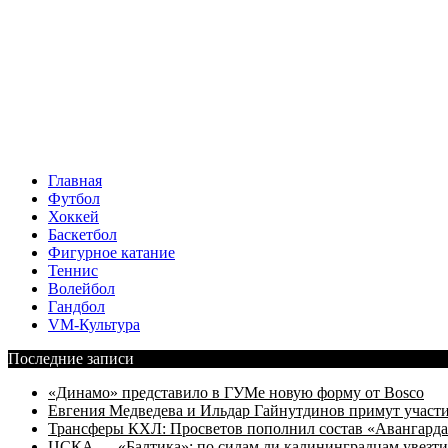
Главная
Футбол
Хоккей
Баскетбол
Фигурное катание
Теннис
Волейбол
Гандбол
VM-Культура
Последние записи
«Динамо» представило в ГУМе новую форму от Bosco
Евгения Медведева и Ильдар Гайнутдинов примут участие
Трансферы КХЛ: Просветов пополнил состав «Авангарда»
ЦСКА — «Балтика»: по силам ли калининградцам увезти