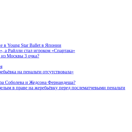
 в Young Star Ballet в Японии
, а Райлли стал игроком «Спартака»
 из Москвы 3 очка?
ея
ребьёвка на пенальти отсутствовала»
дра Соболева и Жедсона Фернандеша?
белым в праве на жеребьёвку перед послематчевыми пенальти