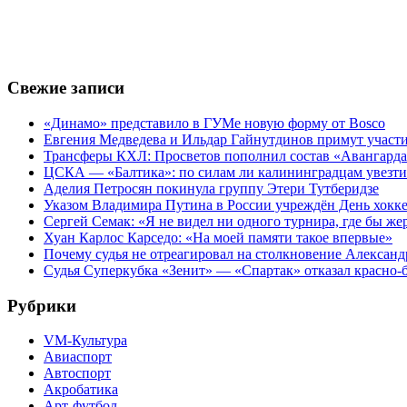
Свежие записи
«Динамо» представило в ГУМе новую форму от Bosco
Евгения Медведева и Ильдар Гайнутдинов примут участие
Трансферы КХЛ: Просветов пополнил состав «Авангарда»
ЦСКА — «Балтика»: по силам ли калининградцам увезти
Аделия Петросян покинула группу Этери Тутберидзе
Указом Владимира Путина в России учреждён День хокк
Сергей Семак: «Я не видел ни одного турнира, где бы же
Хуан Карлос Карседо: «На моей памяти такое впервые»
Почему судья не отреагировал на столкновение Алексан
Судья Суперкубка «Зенит» — «Спартак» отказал красно-
Рубрики
VM-Культура
Авиаспорт
Автоспорт
Акробатика
Арт-футбол