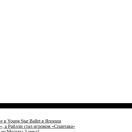
 в Young Star Ballet в Японии
, а Райлли стал игроком «Спартака»
 из Москвы 3 очка?