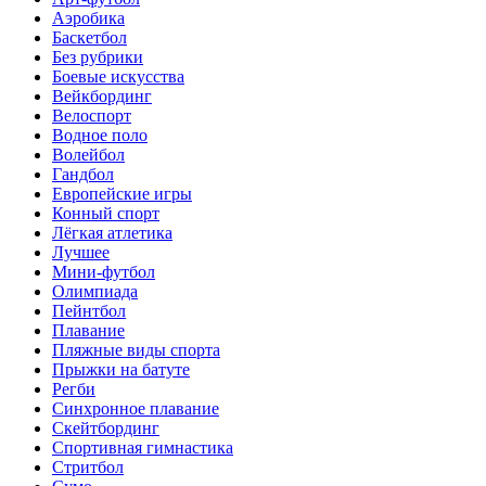
Аэробика
Баскетбол
Без рубрики
Боевые искусства
Вейкбординг
Велоспорт
Водное поло
Волейбол
Гандбол
Европейские игры
Конный спорт
Лёгкая атлетика
Лучшее
Мини-футбол
Олимпиада
Пейнтбол
Плавание
Пляжные виды спорта
Прыжки на батуте
Регби
Синхронное плавание
Скейтбординг
Спортивная гимнастика
Стритбол