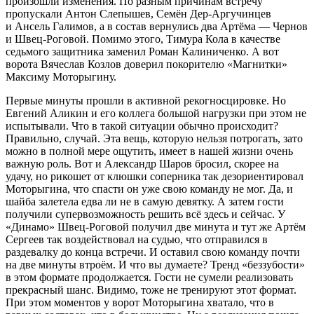
произошли изменения. По разным причинам встречу
пропускали Антон Слепышев, Семён Дер-Аргучинцев
и Ансель Галимов, а в состав вернулись два Артёма — Чернов
и Швец-Роговой. Помимо этого, Тимура Кола в качестве
седьмого защитника заменил Роман Калиниченко. А вот
ворота Вячеслав Козлов доверил покорителю «Магнитки»
Максиму Моторыгину.
Первые минуты прошли в активной рекогносцировке. Но
Евгений Аликин и его коллега большой нагрузки при этом не
испытывали. Что в такой ситуации обычно происходит?
Правильно, случай. Эта вещь, которую нельзя потрогать, зато
можно в полной мере ощутить, имеет в нашей жизни очень
важную роль. Вот и Александр Шаров бросил, скорее на
удачу, но рикошет от клюшки соперника так дезориентировал
Моторыгина, что спасти он уже свою команду не мог. Да, и
шайба залетела едва ли не в самую девятку. А затем гости
получили супервозможность решить всё здесь и сейчас. У
«Динамо» Швец-Роговой получил две минута и тут же Артём
Сергеев так воздействовал на судью, что отправился в
раздевалку до конца встречи. И оставил свою команду почти
на две минуты втроём. И что вы думаете? Тренд «беззубости»
в этом формате продолжается. Гости не сумели реализовать
прекрасный шанс. Видимо, тоже не тренируют этот формат.
При этом моментов у ворот Моторыгина хватало, что в