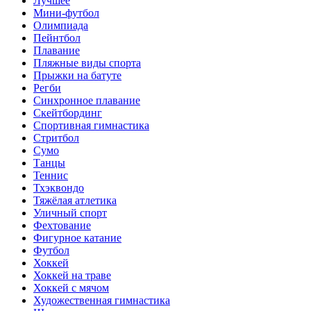
Лучшее
Мини-футбол
Олимпиада
Пейнтбол
Плавание
Пляжные виды спорта
Прыжки на батуте
Регби
Синхронное плавание
Скейтбординг
Спортивная гимнастика
Стритбол
Сумо
Танцы
Теннис
Тхэквондо
Тяжёлая атлетика
Уличный спорт
Фехтование
Фигурное катание
Футбол
Хоккей
Хоккей на траве
Хоккей с мячом
Художественная гимнастика