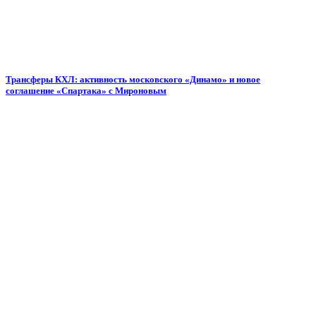
Трансферы КХЛ: активность московского «Динамо» и новое
соглашение «Спартака» с Мироновым