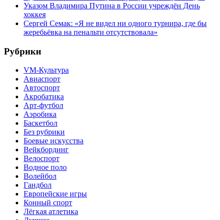
Указом Владимира Путина в России учреждён День
хоккея
Сергей Семак: «Я не видел ни одного турнира, где бы
жеребьёвка на пенальти отсутствовала»
Рубрики
VM-Культура
Авиаспорт
Автоспорт
Акробатика
Арт-футбол
Аэробика
Баскетбол
Без рубрики
Боевые искусства
Вейкбординг
Велоспорт
Водное поло
Волейбол
Гандбол
Европейские игры
Конный спорт
Лёгкая атлетика