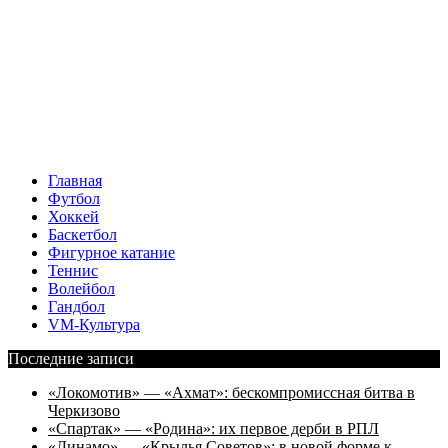
Главная
Футбол
Хоккей
Баскетбол
Фигурное катание
Теннис
Волейбол
Гандбол
VM-Культура
Последние записи
«Локомотив» — «Ахмат»: бескомпромиссная битва в
Черкизово
«Спартак» — «Родина»: их первое дерби в РПЛ
«Динамо» — «Крылья Советов»: в новой форме к