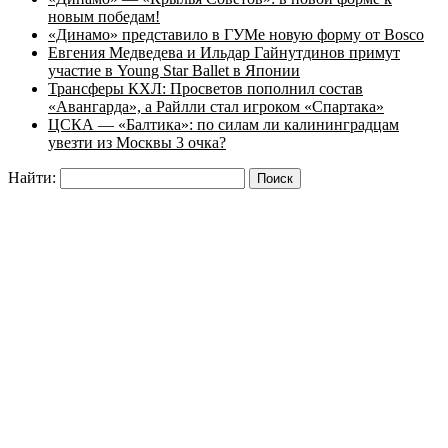
новым победам!
«Динамо» представило в ГУМе новую форму от Bosco
Евгения Медведева и Ильдар Гайнутдинов примут
участие в Young Star Ballet в Японии
Трансферы КХЛ: Просветов пополнил состав
«Авангарда», а Райлли стал игроком «Спартака»
ЦСКА — «Балтика»: по силам ли калининградцам
увезти из Москвы 3 очка?
Найти: