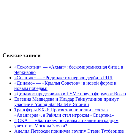
Свежие записи
«Локомотив» — «Ахмат»: бескомпромиссная битва в
Черкизово
«Спартак» — «Родина»: их первое дерби в РПЛ
«Динамо» — «Крылья Советов»: в новой форме к
новым победам!
«Динамо» представило в ГУМе новую форму от Bosco
Евгения Медведева и Ильдар Гайнутдинов примут
участие в Young Star Ballet в Японии
Трансферы КХЛ: Просветов пополнил состав
«Авангарда», а Райлли стал игроком «Спартака»
ЦСКА — «Балтика»: по силам ли калининградцам
увезти из Москвы 3 очка?
Аделия Петросян покинула группу Этери Тутберидзе