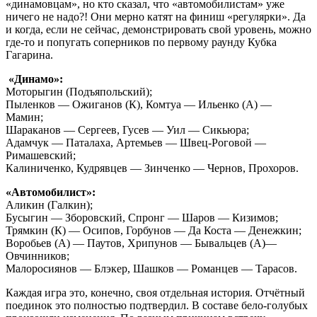
«динамовцам», но кто сказал, что «автомобилистам» уже
ничего не надо?! Они мерно катят на финиш «регулярки». Да
и когда, если не сейчас, демонстрировать свой уровень, можно
где-то и попугать соперников по первому раунду Кубка
Гагарина.
«Динамо»:
Моторыгин (Подъяпольский);
Пыленков — Ожиганов (К), Комтуа — Ильенко (А) —
Мамин;
Шараканов — Сергеев, Гусев — Уил — Сикьюра;
Адамчук — Паталаха, Артемьев — Швец-Роговой —
Римашевский;
Калиниченко, Кудрявцев — Зинченко — Чернов, Прохоров.
«Автомобилист»:
Аликин (Галкин);
Бусыгин — Зборовский, Спронг — Шаров — Кизимов;
Трямкин (К) — Осипов, Горбунов — Да Коста — Денежкин;
Воробьев (А) — Паутов, Хрипунов — Бывальцев (А)—
Овчинников;
Малоросиянов — Блэкер, Шашков — Романцев — Тарасов.
Каждая игра это, конечно, своя отдельная история. Отчётный
поединок это полностью подтвердил. В составе бело-голубых