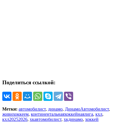
Поделиться ссылкой:
Метки:
автомобилист
,
динамо
,
ДинамоАвтомобилист
,
живихоккеем
,
континентальнаяхоккейнаялига
,
кхл
,
кхл20252026
,
хкавтомобилист
,
хкдинамо
,
хоккей