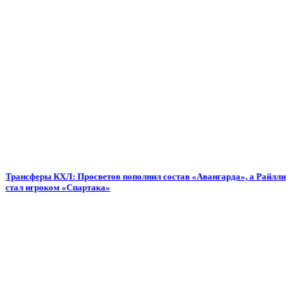
Трансферы КХЛ: Просветов пополнил состав «Авангарда», а Райлли
стал игроком «Спартака»