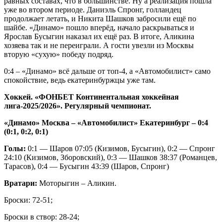
равных составах, что в большинстве. Ну а реализация пошла
уже во втором периоде. Даниэль Спронг, голландец
продолжает летать, и Никита Шашков забросили ещё по
шайбе. «Динамо» пошло вперёд, начало раскрываться и
Ярослав Бусыгин наказал их ещё раз. В итоге, Аликина
хозяева так и не переиграли. А гости увезли из Москвы
вторую «сухую» победу подряд.
0:4 – «Динамо» всё дальше от топ-4, а «Автомобилист» само
спокойствие, ведь екатеринбуржцы уже там.
Хоккей. «ФОНБЕТ Континентальная хоккейная
лига-2025/2026». Регулярный чемпионат.
«Динамо» Москва – «Автомобилист» Екатеринбург – 0:4
(0:1, 0:2, 0:1)
Голы:
0:1 — Шаров 07:05 (Кизимов, Бусыгин), 0:2 — Спронг
24:10 (Кизимов, Зборовский), 0:3 — Шашков 38:37 (Романцев,
Тарасов), 0:4 — Бусыгин 43:39 (Шаров, Спронг)
Вратари:
Моторыгин – Аликин.
Броски: 72-51;
Броски в створ: 28-24;