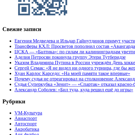
Свежие записи
Евгения Медведева и Ильдар Гайнутдинов примут участие
Трансферы КХЛ: Просветов пополнил состав «Авангарда»
ЦСКА — «Балтика»: по силам ли калининградцам увезти
Аделия Петросян покинула группу Этери Тутберидзе
Указом Владимира Путина в России учреждён День хокк
Сергей Семак: «Я не видел ни одного турнира, где бы же
Хуан Карлос Карседо: «На моей памяти такое впервые»
Почему судья не отреагировал на столкновение Алексан
Судья Суперкубка «Зенит» — «Спартак» отказал красно-
Александр Соболев: «Бил туда, куда решил ещё до игры»
Рубрики
VM-Культура
Авиаспорт
Автоспорт
Акробатика
Арт-футбол