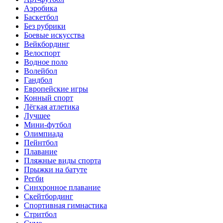
Аэробика
Баскетбол
Без рубрики
Боевые искусства
Вейкбординг
Велоспорт
Водное поло
Волейбол
Гандбол
Европейские игры
Конный спорт
Лёгкая атлетика
Лучшее
Мини-футбол
Олимпиада
Пейнтбол
Плавание
Пляжные виды спорта
Прыжки на батуте
Регби
Синхронное плавание
Скейтбординг
Спортивная гимнастика
Стритбол