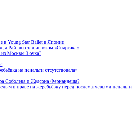
 в Young Star Ballet в Японии
, а Райлли стал игроком «Спартака»
 из Москвы 3 очка?
ея
ребьёвка на пенальти отсутствовала»
дра Соболева и Жедсона Фернандеша?
белым в праве на жеребьёвку перед послематчевыми пенальти