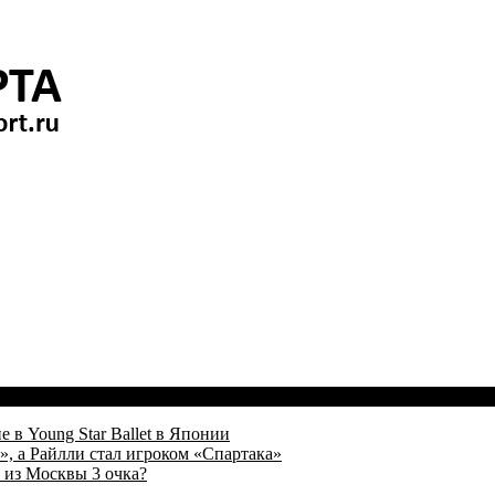
 в Young Star Ballet в Японии
, а Райлли стал игроком «Спартака»
 из Москвы 3 очка?