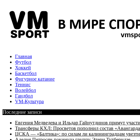
Главная
Футбол
Хоккей
Баскетбол
Фигурное катание
Теннис
Волейбол
Гандбол
VM-Культура
Последние записи
Евгения Медведева и Ильдар Гайнутдинов примут участие
Трансферы КХЛ: Просветов пополнил состав «Авангарда»
ЦСКА — «Балтика»: по силам ли калининградцам увезти
Аделия Петросян покинула группу Этери Тутберидзе