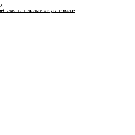
ея
ребьёвка на пенальти отсутствовала»