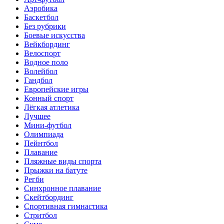
Аэробика
Баскетбол
Без рубрики
Боевые искусства
Вейкбординг
Велоспорт
Водное поло
Волейбол
Гандбол
Европейские игры
Конный спорт
Лёгкая атлетика
Лучшее
Мини-футбол
Олимпиада
Пейнтбол
Плавание
Пляжные виды спорта
Прыжки на батуте
Регби
Синхронное плавание
Скейтбординг
Спортивная гимнастика
Стритбол