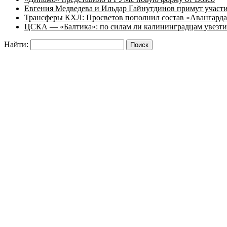
Евгения Медведева и Ильдар Гайнутдинов примут участие
Трансферы КХЛ: Просветов пополнил состав «Авангарда»
ЦСКА — «Балтика»: по силам ли калининградцам увезти
Найти: