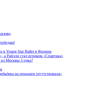
кизово
победам!
 в Young Star Ballet в Японии
, а Райлли стал игроком «Спартака»
 из Москвы 3 очка?
ея
ребьёвка на пенальти отсутствовала»