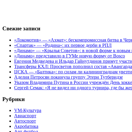
Свежие записи
«Локомотив» — «Ахмат»: бескомпромиссная битва в Чер
«Спартак» — «Родина»: их первое дерби в РПЛ
«Динамо» — «Крылья Советов»: в новой форме к новым 
«Динамо» представило в ГУМе новую форму от Bosco
Евгения Медведева и Ильдар Гайнутдинов примут участие
Трансферы КХЛ: Просветов пополнил состав «Авангарда»
ЦСКА — «Балтика»: по силам ли калининградцам увезти
Аделия Петросян покинула группу Этери Тутберидзе
Указом Владимира Путина в России учреждён День хокк
Сергей Семак: «Я не видел ни одного турнира, где бы же
Рубрики
VM-Культура
Авиаспорт
Автоспорт
Акробатика
Арт-футбол