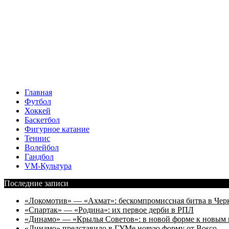
Главная
Футбол
Хоккей
Баскетбол
Фигурное катание
Теннис
Волейбол
Гандбол
VM-Культура
Последние записи
«Локомотив» — «Ахмат»: бескомпромиссная битва в Чер
«Спартак» — «Родина»: их первое дерби в РПЛ
«Динамо» — «Крылья Советов»: в новой форме к новым 
«Динамо» представило в ГУМе новую форму от Bosco