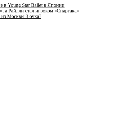
 в Young Star Ballet в Японии
, а Райлли стал игроком «Спартака»
 из Москвы 3 очка?