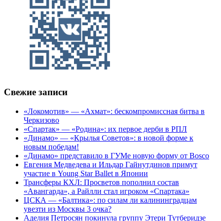
Свежие записи
«Локомотив» — «Ахмат»: бескомпромиссная битва в
Черкизово
«Спартак» — «Родина»: их первое дерби в РПЛ
«Динамо» — «Крылья Советов»: в новой форме к
новым победам!
«Динамо» представило в ГУМе новую форму от Bosco
Евгения Медведева и Ильдар Гайнутдинов примут
участие в Young Star Ballet в Японии
Трансферы КХЛ: Просветов пополнил состав
«Авангарда», а Райлли стал игроком «Спартака»
ЦСКА — «Балтика»: по силам ли калининградцам
увезти из Москвы 3 очка?
Аделия Петросян покинула группу Этери Тутберидзе