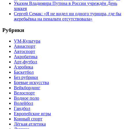
Указом Владимира Путина в России учреждён День
хоккея
Сергей Семак: «Я не видел ни одного турнира, где бы
жеребьёвка на пенальти отсутствовала»
Рубрики
VM-Культура
Авиаспорт
Автоспорт
Акробатика
Арт-футбол
Аэробика
Баскетбол
Без рубрики
Боевые искусства
Вейкбординг
Велоспорт
Водное поло
Волейбол
Гандбол
Европейские игры
Конный спорт
Лёгкая атлетика