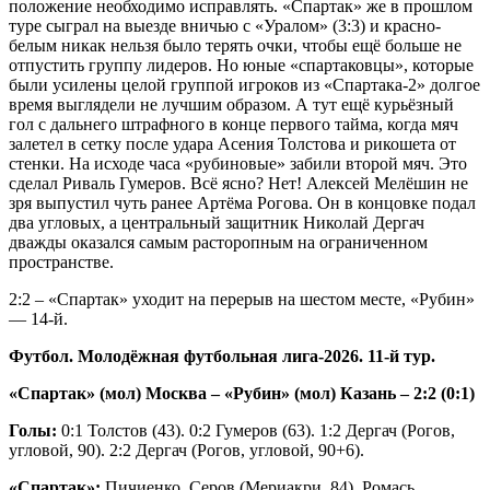
положение необходимо исправлять. «Спартак» же в прошлом
туре сыграл на выезде вничью с «Уралом» (3:3) и красно-
белым никак нельзя было терять очки, чтобы ещё больше не
отпустить группу лидеров. Но юные «спартаковцы», которые
были усилены целой группой игроков из «Спартака-2» долгое
время выглядели не лучшим образом. А тут ещё курьёзный
гол с дальнего штрафного в конце первого тайма, когда мяч
залетел в сетку после удара Асения Толстова и рикошета от
стенки. На исходе часа «рубиновые» забили второй мяч. Это
сделал Риваль Гумеров. Всё ясно? Нет! Алексей Мелёшин не
зря выпустил чуть ранее Артёма Рогова. Он в концовке подал
два угловых, а центральный защитник Николай Дергач
дважды оказался самым расторопным на ограниченном
пространстве.
2:2 – «Спартак» уходит на перерыв на шестом месте, «Рубин»
— 14-й.
Футбол. Молодёжная футбольная лига-2026. 11-й тур.
«Спартак» (мол) Москва – «Рубин» (мол) Казань – 2:2 (0:1)
Голы:
0:1 Толстов (43). 0:2 Гумеров (63). 1:2 Дергач (Рогов,
угловой, 90). 2:2 Дергач (Рогов, угловой, 90+6).
«Спартак»:
Пичиенко, Серов (Мериакри, 84), Ромась