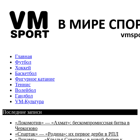
Главная
Футбол
Хоккей
Баскетбол
Фигурное катание
Теннис
Волейбол
Гандбол
VM-Культура
Последние записи
«Локомотив» — «Ахмат»: бескомпромиссная битва в
Черкизово
«Спартак» — «Родина»: их первое дерби в РПЛ
«Динамо» — «Крылья Советов»: в новой форме к