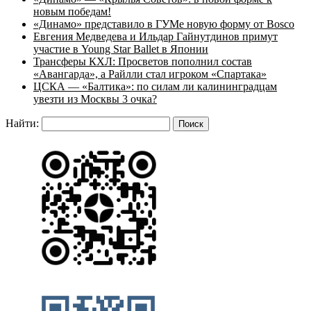
новым победам!
«Динамо» представило в ГУМе новую форму от Bosco
Евгения Медведева и Ильдар Гайнутдинов примут
участие в Young Star Ballet в Японии
Трансферы КХЛ: Просветов пополнил состав
«Авангарда», а Райлли стал игроком «Спартака»
ЦСКА — «Балтика»: по силам ли калининградцам
увезти из Москвы 3 очка?
Найти: