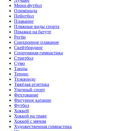
Лучшее
Мини-футбол
Олимпиада
Пейнтбол
Плавание
Пляжные виды спорта
Прыжки на батуте
Регби
Синхронное плавание
Скейтбординг
Спортивная гимнастика
Стритбол
Сумо
Танцы
Теннис
Тхэквондо
Тяжёлая атлетика
Уличный спорт
Фехтование
Фигурное катание
Футбол
Хоккей
Хоккей на траве
Хоккей с мячом
Художественная гимнастика