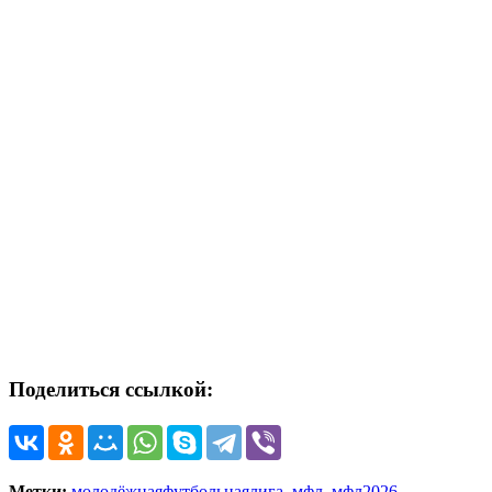
Поделиться ссылкой:
Метки:
молодёжнаяфутбольнаялига
,
мфл
,
мфл2026
,