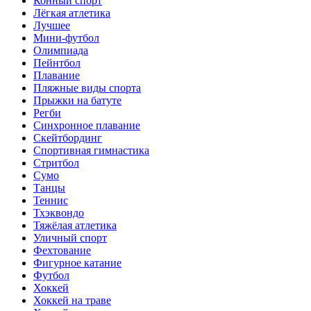
Конный спорт
Лёгкая атлетика
Лучшее
Мини-футбол
Олимпиада
Пейнтбол
Плавание
Пляжные виды спорта
Прыжки на батуте
Регби
Синхронное плавание
Скейтбординг
Спортивная гимнастика
Стритбол
Сумо
Танцы
Теннис
Тхэквондо
Тяжёлая атлетика
Уличный спорт
Фехтование
Фигурное катание
Футбол
Хоккей
Хоккей на траве