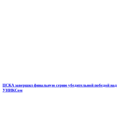
ЦСКА завершил финальную серию убедительной победой над
УНИКСом