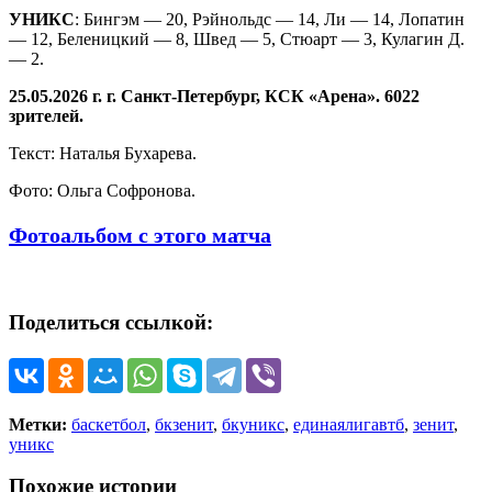
УНИКС
: Бингэм — 20, Рэйнольдс — 14, Ли — 14, Лопатин
— 12, Беленицкий — 8, Швед — 5, Стюарт — 3, Кулагин Д.
— 2.
25.05.2026 г. г. Санкт-Петербург, КСК «Арена». 6022
зрителей.
Текст: Наталья Бухарева.
Фото: Ольга Софронова.
Фотоальбом с этого матча
Поделиться ссылкой:
Метки:
баскетбол
,
бкзенит
,
бкуникс
,
единаялигавтб
,
зенит
,
уникс
Похожие истории