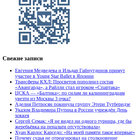
Свежие записи
Евгения Медведева и Ильдар Гайнутдинов примут
участие в Young Star Ballet в Японии
Трансферы КХЛ: Просветов пополнил состав
«Авангарда», а Райлли стал игроком «Спартака»
ЦСКА — «Балтика»: по силам ли калининградцам
увезти из Москвы 3 очка?
Аделия Петросян покинула группу Этери Тутберидзе
Указом Владимира Путина в России учреждён День
хоккея
Сергей Семак: «Я не видел ни одного турнира, где бы
жеребьёвка на пенальти отсутствовала»
Хуан Карлос Карседо: «На моей памяти такое впервые»
Почему судья не отреагировал на столкновение