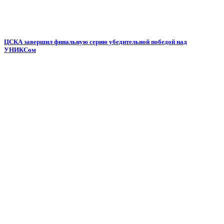
ЦСКА завершил финальную серию убедительной победой над
УНИКСом