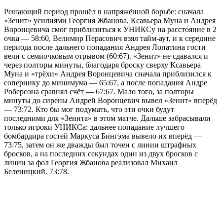
Решающий период прошёл в напряжённой борьбе: сначала
«Зенит» усилиями Георгия Жбанова, Ксавьера Муна и Андрея
Воронцевича смог приблизиться к УНИКСу на расстояние в 2
очка — 58:60, Велимир Перасович взял тайм-аут, и к середине
периода после дальнего попадания Андрея Лопатина гости
вели с семиочковым отрывом (60:67). «Зенит» не сдавался и
через полторы минуты, благодаря броску сверху Ксавьера
Муна и «трёхи» Андрея Воронцевича сначала приблизился к
сопернику до минимума — 65:67, а после попадания Андре
Роберсона сравнял счёт — 67:67. Мало того, за полторы
минуты до сирены Андрей Воронцевич вывел «Зенит» вперёд
— 73:72. Кто бы мог подумать, что эти очки будут
последними для «Зенита» в этом матче. Дальше забрасывали
только игроки УНИКСа: дальнее попадание лучшего
бомбардира гостей Маркуса Бингэма вывело их вперёд —
73:75, затем он же дважды был точен с линии штрафных
бросков, а на последних секундах один из двух бросков с
линии за фол Георгия Жбанова реализовал Михаил
Беленицкий. 73:78.