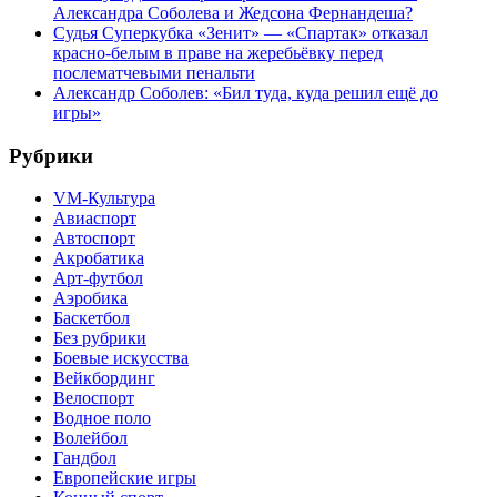
Александра Соболева и Жедсона Фернандеша?
Судья Суперкубка «Зенит» — «Спартак» отказал
красно-белым в праве на жеребьёвку перед
послематчевыми пенальти
Александр Соболев: «Бил туда, куда решил ещё до
игры»
Рубрики
VM-Культура
Авиаспорт
Автоспорт
Акробатика
Арт-футбол
Аэробика
Баскетбол
Без рубрики
Боевые искусства
Вейкбординг
Велоспорт
Водное поло
Волейбол
Гандбол
Европейские игры