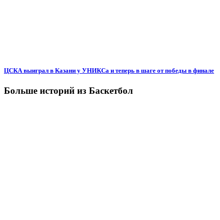
ЦСКА выиграл в Казани у УНИКСа и теперь в шаге от победы в финале
Больше историй из Баскетбол