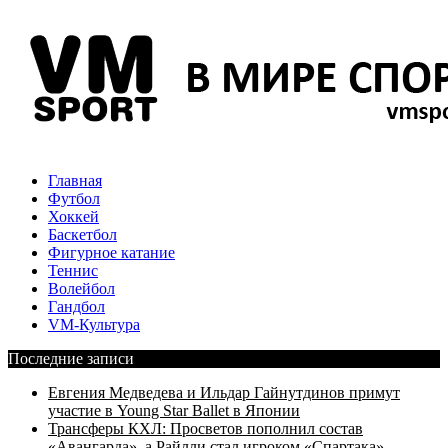
Главная
Футбол
Хоккей
Баскетбол
Фигурное катание
Теннис
Волейбол
Гандбол
VM-Культура
Последние записи
Евгения Медведева и Ильдар Гайнутдинов примут
участие в Young Star Ballet в Японии
Трансферы КХЛ: Просветов пополнил состав
«Авангарда», а Райлли стал игроком «Спартака»