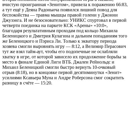
вчистую проигранная «Зенитом», привела к поражению 66:83,
а тут ещё у Деяна Радоньича появился лишний повод для
беспокойства — травма мышцы правой голени у Джонни
Джузэнга. И не безосновательно: УНИКС спуртовал в первой
четверти поединка на паркете КСК «Арены» «10:0»,
благодаря результативным проходам под кольцо Михаила
Беленицкого и Дмитрия Кулагина и дальним попаданиям того
же Беленицкого и Пэриса Ли. Только к экватору периода
хозяева смогли выровнять игру — 8:12, а Велимир Перасович
тут же взял тайм-аут, чтобы его подопечные не ослабляли
хватку в игре, от которой зависело их продолжение борьбы за
место в финале Единой Лиги ВТБ. Джален Рейнольдс и
Михаил Беленицкий смогли быстро вернуть 10-очковый
отрыв (8:18), но в концовке первой десятиминутки «Зенит»
усилиями Ксавьера Муна и Андре Роберсона смог сократить
разницу в счёте — 15:20.