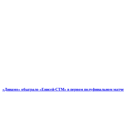
«Динамо» обыграло «Енисей-СТМ» в первом полуфинальном матче