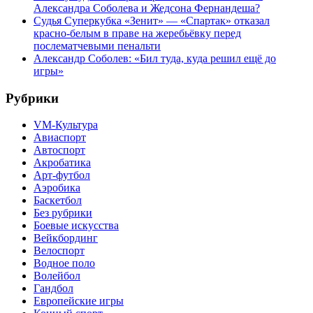
Александра Соболева и Жедсона Фернандеша?
Судья Суперкубка «Зенит» — «Спартак» отказал
красно-белым в праве на жеребьёвку перед
послематчевыми пенальти
Александр Соболев: «Бил туда, куда решил ещё до
игры»
Рубрики
VM-Культура
Авиаспорт
Автоспорт
Акробатика
Арт-футбол
Аэробика
Баскетбол
Без рубрики
Боевые искусства
Вейкбординг
Велоспорт
Водное поло
Волейбол
Гандбол
Европейские игры