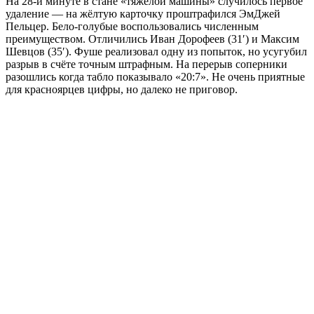
На 28-й минуте в стане «тяжелой машины» случилось первое
удаление — на жёлтую карточку проштрафился ЭмДжей
Пельцер. Бело-голубые воспользовались численным
преимуществом. Отличились Иван Дорофеев (31′) и Максим
Шевцов (35′). Фуше реализовал одну из попыток, но усугубил
разрыв в счёте точным штрафным. На перерыв соперники
разошлись когда табло показывало «20:7». Не очень приятные
для красноярцев цифры, но далеко не приговор.