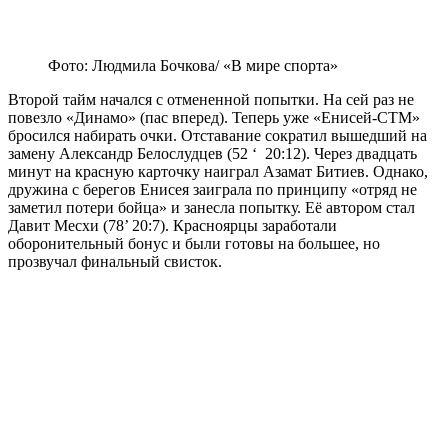
Фото: Людмила Бочкова/ «В мире спорта»
Второй тайм начался с отмененной попытки. На сей раз не
повезло «Динамо» (пас вперед). Теперь уже «Енисей-СТМ»
бросился набирать очки. Отставание сократил вышедший на
замену Александр Белослудцев (52 ‘ 20:12). Через двадцать
минут на красную карточку наиграл Азамат Битиев. Однако,
дружина с берегов Енисея заиграла по принципу «отряд не
заметил потери бойца» и занесла попытку. Её автором стал
Давит Месхи (78’ 20:7). Красноярцы заработали
оборонительный бонус и были готовы на большее, но
прозвучал финальный свисток.