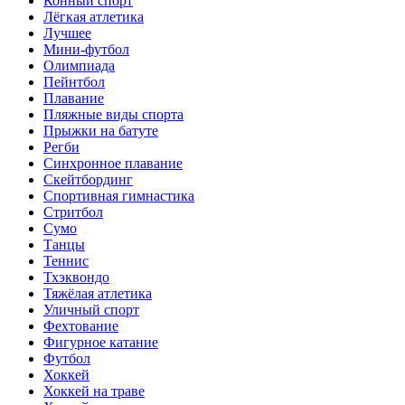
Конный спорт
Лёгкая атлетика
Лучшее
Мини-футбол
Олимпиада
Пейнтбол
Плавание
Пляжные виды спорта
Прыжки на батуте
Регби
Синхронное плавание
Скейтбординг
Спортивная гимнастика
Стритбол
Сумо
Танцы
Теннис
Тхэквондо
Тяжёлая атлетика
Уличный спорт
Фехтование
Фигурное катание
Футбол
Хоккей
Хоккей на траве