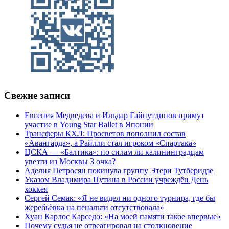
Свежие записи
Евгения Медведева и Ильдар Гайнутдинов примут
участие в Young Star Ballet в Японии
Трансферы КХЛ: Просветов пополнил состав
«Авангарда», а Райлли стал игроком «Спартака»
ЦСКА — «Балтика»: по силам ли калининградцам
увезти из Москвы 3 очка?
Аделия Петросян покинула группу Этери Тутберидзе
Указом Владимира Путина в России учреждён День
хоккея
Сергей Семак: «Я не видел ни одного турнира, где бы
жеребьёвка на пенальти отсутствовала»
Хуан Карлос Карседо: «На моей памяти такое впервые»
Почему судья не отреагировал на столкновение