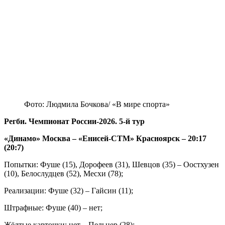
Фото: Людмила Бочкова/ «В мире спорта»
Регби. Чемпионат России-2026. 5-й тур
«Динамо» Москва – «Енисей-СТМ» Красноярск – 20:17
(20:7)
Попытки: Фуше (15), Дорофеев (31), Шевцов (35) – Оостхузен
(10), Белослудцев (52), Месхи (78);
Реализации: Фуше (32) – Гайсин (11);
Штрафные: Фуше (40) – нет;
Жёлтые карточки: нет – Пельцер (28);