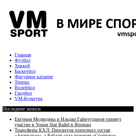
Главная
Футбол
Хоккей
Баскетбол
Фигурное катание
Теннис
Волейбол
Гандбол
VM-Культура
Последние записи
Евгения Медведева и Ильдар Гайнутдинов примут
участие в Young Star Ballet в Японии
Трансферы КХЛ: Просветов пополнил состав
«Авангарда», а Райлли стал игроком «Спартака»