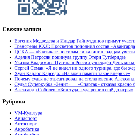
Свежие записи
Евгения Медведева и Ильдар Гайнутдинов примут участие
Трансферы КХЛ: Просветов пополнил состав «Авангарда»
ЦСКА — «Балтика»: по силам ли калининградцам увезти
Аделия Петросян покинула группу Этери Тутберидзе
Указом Владимира Путина в России учреждён День хокк
Сергей Семак: «Я не видел ни одного турнира, где бы же
Хуан Карлос Карседо: «На моей памяти такое впервые»
Почему судья не отреагировал на столкновение Алексан
Судья Суперкубка «Зенит» — «Спартак» отказал красно-
Александр Соболев: «Бил туда, куда решил ещё до игры»
Рубрики
VM-Культура
Авиаспорт
Автоспорт
Акробатика
Арт-футбол