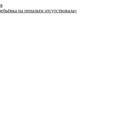
ея
ребьёвка на пенальти отсутствовала»