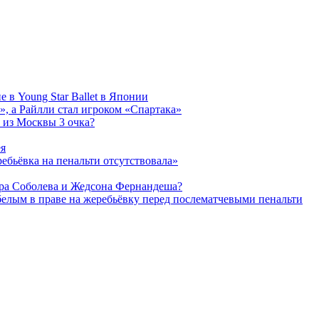
 в Young Star Ballet в Японии
, а Райлли стал игроком «Спартака»
 из Москвы 3 очка?
ея
ребьёвка на пенальти отсутствовала»
дра Соболева и Жедсона Фернандеша?
белым в праве на жеребьёвку перед послематчевыми пенальти