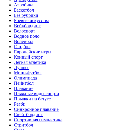
Аэробика
Баскетбол
Без рубрики
Боевые искусства
Вейкбординг
Велоспорт
Водное поло
Волейбол
Гандбол
Европейские игры
Конный спорт
Лёгкая атлетика
Лучшее
Мини-футбол
Олимпиада
Пейнтбол
Плавание
Пляжные виды спорта
Прыжки на батуте
Регби
Синхронное плавание
Скейтбординг
Спортивная гимнастика
Стритбол