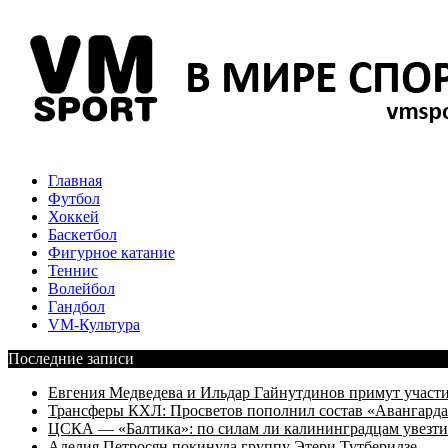
Главная
Футбол
Хоккей
Баскетбол
Фигурное катание
Теннис
Волейбол
Гандбол
VM-Культура
Последние записи
Евгения Медведева и Ильдар Гайнутдинов примут участие
Трансферы КХЛ: Просветов пополнил состав «Авангарда»
ЦСКА — «Балтика»: по силам ли калининградцам увезти
Аделия Петросян покинула группу Этери Тутберидзе