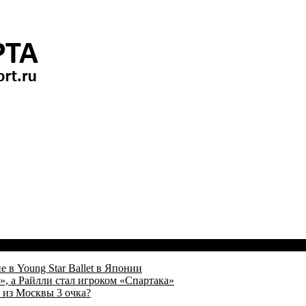
 в Young Star Ballet в Японии
, а Райлли стал игроком «Спартака»
 из Москвы 3 очка?