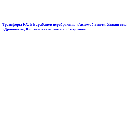
Трансферы КХЛ: Барабанов перебрался в «Автомобилист», Яшкин стал
«Драконом», Вишневский остался в «Спартаке»