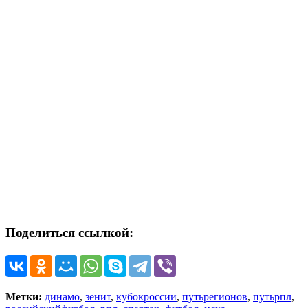
Поделиться ссылкой:
Метки:
динамо
,
зенит
,
кубокроссии
,
путьрегионов
,
путьрпл
,