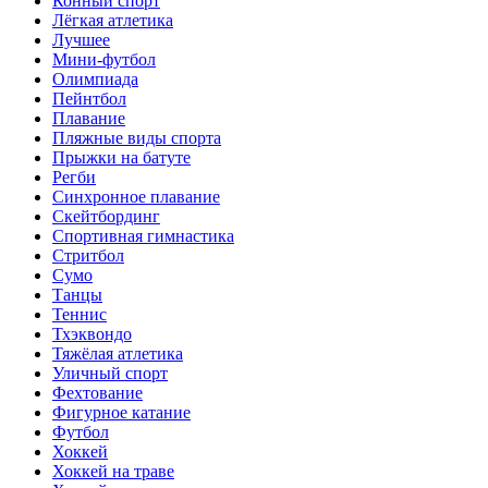
Конный спорт
Лёгкая атлетика
Лучшее
Мини-футбол
Олимпиада
Пейнтбол
Плавание
Пляжные виды спорта
Прыжки на батуте
Регби
Синхронное плавание
Скейтбординг
Спортивная гимнастика
Стритбол
Сумо
Танцы
Теннис
Тхэквондо
Тяжёлая атлетика
Уличный спорт
Фехтование
Фигурное катание
Футбол
Хоккей
Хоккей на траве