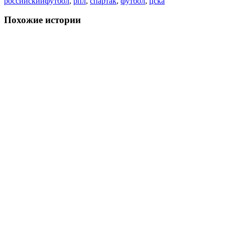
российскийфутбол
,
рпл
,
спартак
,
футбол
,
цска
Похожие истории