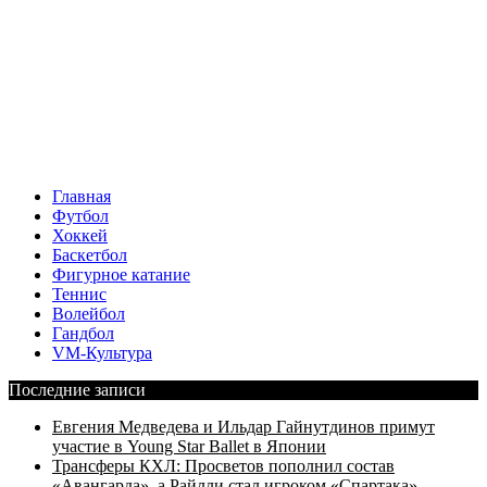
Главная
Футбол
Хоккей
Баскетбол
Фигурное катание
Теннис
Волейбол
Гандбол
VM-Культура
Последние записи
Евгения Медведева и Ильдар Гайнутдинов примут
участие в Young Star Ballet в Японии
Трансферы КХЛ: Просветов пополнил состав
«Авангарда», а Райлли стал игроком «Спартака»