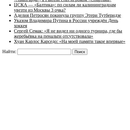
ЦСКА — «Балтика»: по силам ли калининградцам
увезти из Москвы 3 очка?
Аделия Петросян покинула группу Этери Тутберидзе
Указом Владимира Путина в России учреждён День
хоккея
Сергей Семак: «Я не видел ни одного турнира, где бы
жеребьёвка на пенальти отсутствовала»
Хуан Карлос Карседо: «На моей памяти такое впервые»
Найти: