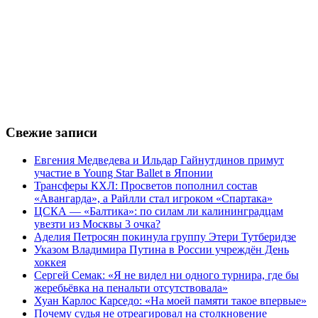
Свежие записи
Евгения Медведева и Ильдар Гайнутдинов примут
участие в Young Star Ballet в Японии
Трансферы КХЛ: Просветов пополнил состав
«Авангарда», а Райлли стал игроком «Спартака»
ЦСКА — «Балтика»: по силам ли калининградцам
увезти из Москвы 3 очка?
Аделия Петросян покинула группу Этери Тутберидзе
Указом Владимира Путина в России учреждён День
хоккея
Сергей Семак: «Я не видел ни одного турнира, где бы
жеребьёвка на пенальти отсутствовала»
Хуан Карлос Карседо: «На моей памяти такое впервые»
Почему судья не отреагировал на столкновение