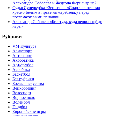
Александра Соболева и Жедсона Фернандеша?
Судья Суперкубка «Зенит» — «Спартак» отказал
красно-белым в праве на жеребьёвку перед
послематчевыми пенальти
Александр Соболев: «Бил туда, куда решил ещё до
игры»
Рубрики
VM-Культура
Авиаспорт
Автоспорт
Акробатика
Арт-футбол
Аэробика
Баскетбол
Без рубрики
Боевые искусства
Вейкбординг
Велоспорт
Водное поло
Волейбол
Гандбол
Европейские игры