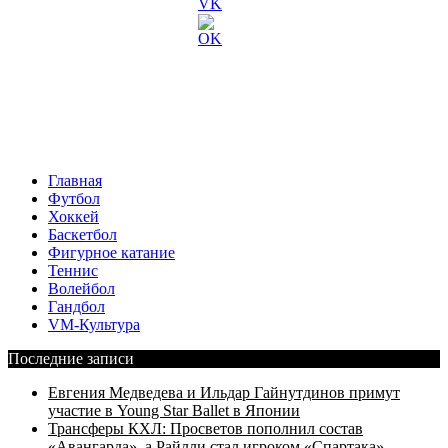
Главная
Футбол
Хоккей
Баскетбол
Фигурное катание
Теннис
Волейбол
Гандбол
VM-Культура
Последние записи
Евгения Медведева и Ильдар Гайнутдинов примут
участие в Young Star Ballet в Японии
Трансферы КХЛ: Просветов пополнил состав
«Авангарда», а Райлли стал игроком «Спартака»