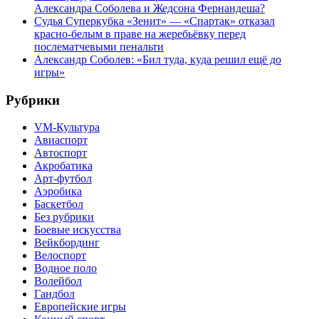
Александра Соболева и Жедсона Фернандеша?
Судья Суперкубка «Зенит» — «Спартак» отказал
красно-белым в праве на жеребьёвку перед
послематчевыми пенальти
Александр Соболев: «Бил туда, куда решил ещё до
игры»
Рубрики
VM-Культура
Авиаспорт
Автоспорт
Акробатика
Арт-футбол
Аэробика
Баскетбол
Без рубрики
Боевые искусства
Вейкбординг
Велоспорт
Водное поло
Волейбол
Гандбол
Европейские игры