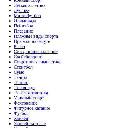
Конный спорт
Лёгкая атлетика
Лучшее
Мини-футбол
Олимпиада
Пейнтбол
Плавание
Пляжные виды спорта
Прыжки на батуте
Регби
Синхронное плавание
Скейтбординг
Спортивная гимнастика
Стритбол
Сумо
Танцы
Теннис
Тхэквондо
Тяжёлая атлетика
Уличный спорт
Фехтование
Фигурное катание
Футбол
Хоккей
Хоккей на траве