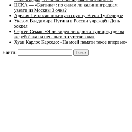
ЦСКА — «Балтика»: по силам ли калининградцам
увезти из Москвы 3 очка?
Аделия Петросян покинула группу Этери Тутберидзе
Указом Владимира Путина в России учреждён День
хоккея
Сергей Семак: «Я не видел ни одного турнира, где бы
жеребьёвка на пенальти отсутствовала»
Хуан Карлос Карседо: «На моей памяти такое впервые»
Найти: