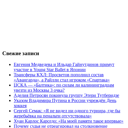
Свежие записи
Евгения Медведева и Ильдар Гайнутдинов примут
участие в Young Star Ballet в Японии
Трансферы КХЛ: Просветов пополнил состав
«Авангарда», а Райлли стал игроком «Спартака»
ЦСКА — «Балтика»: по силам ли калининградцам
увезти из Москвы 3 очка?
Аделия Петросян покинула группу Этери Тутберидзе
Указом Владимира Путина в России учреждён День
хоккея
Сергей Семак: «Я не видел ни одного турнира, где бы
жеребьёвка на пенальти отсутствовала»
Хуан Карлос Карседо: «На моей памяти такое впервые»
Почему судья не отреагировал на столкновение