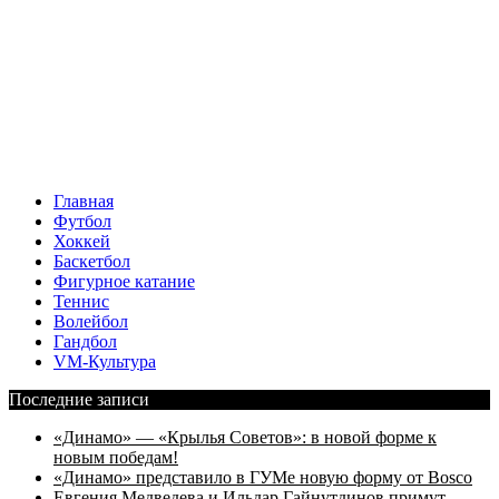
Главная
Футбол
Хоккей
Баскетбол
Фигурное катание
Теннис
Волейбол
Гандбол
VM-Культура
Последние записи
«Динамо» — «Крылья Советов»: в новой форме к
новым победам!
«Динамо» представило в ГУМе новую форму от Bosco
Евгения Медведева и Ильдар Гайнутдинов примут