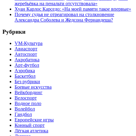
жеребьёвка на пенальти отсутствовала»
Хуан Карлос Карседо: «На моей памяти такое впервые»
Почему судья не отреагировал на столкновение
Александра Соболева и Жедсона Фернандеша?
Рубрики
VM-Культура
Авиаспорт
Автоспорт
Акробатика
Арт-футбол
Аэробика
Баскетбол
Без рубрики
Боевые искусства
Вейкбординг
Велоспорт
Водное поло
Волейбол
Гандбол
Европейские игры
Конный спорт
Лёгкая атлетика