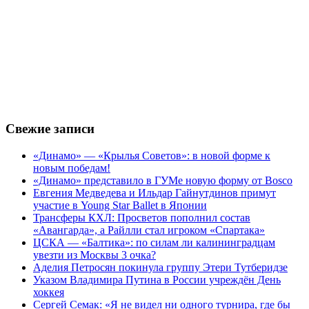
Свежие записи
«Динамо» — «Крылья Советов»: в новой форме к
новым победам!
«Динамо» представило в ГУМе новую форму от Bosco
Евгения Медведева и Ильдар Гайнутдинов примут
участие в Young Star Ballet в Японии
Трансферы КХЛ: Просветов пополнил состав
«Авангарда», а Райлли стал игроком «Спартака»
ЦСКА — «Балтика»: по силам ли калининградцам
увезти из Москвы 3 очка?
Аделия Петросян покинула группу Этери Тутберидзе
Указом Владимира Путина в России учреждён День
хоккея
Сергей Семак: «Я не видел ни одного турнира, где бы