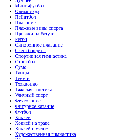
Лучшее
Мини-футбол
Олимпиада
Пейнтбол
Плавание
Пляжные виды спорта
Прыжки на батуте
Регби
Синхронное плавание
Скейтбординг
Спортивная гимнастика
Стритбол
Сумо
Танцы
Теннис
Тхэквондо
Тяжёлая атлетика
Уличный спорт
Фехтование
Фигурное катание
Футбол
Хоккей
Хоккей на траве
Хоккей с мячом
Художественная гимнастика