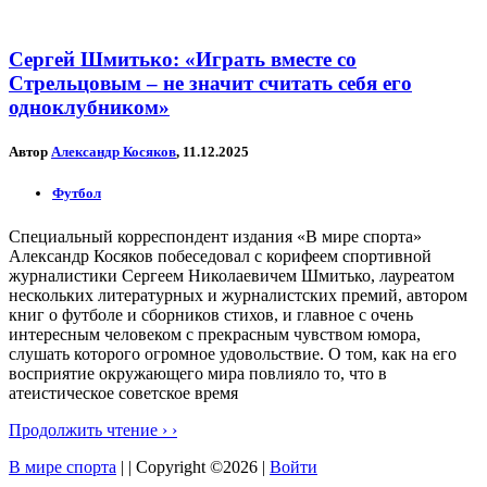
Сергей Шмитько: «Играть вместе со
Стрельцовым – не значит считать себя его
одноклубником»
Автор
Александр Косяков
, 11.12.2025
Футбол
Cпециальный корреспондент издания «В мире спорта»
Александр Косяков побеседовал с корифеем спортивной
журналистики Сергеем Николаевичем Шмитько, лауреатом
нескольких литературных и журналистских премий, автором
книг о футболе и сборников стихов, и главное с очень
интересным человеком с прекрасным чувством юмора,
слушать которого огромное удовольствие. О том, как на его
восприятие окружающего мира повлияло то, что в
атеистическое советское время
Продолжить чтение › ›
В мире спорта
| | Copyright ©2026 |
Войти