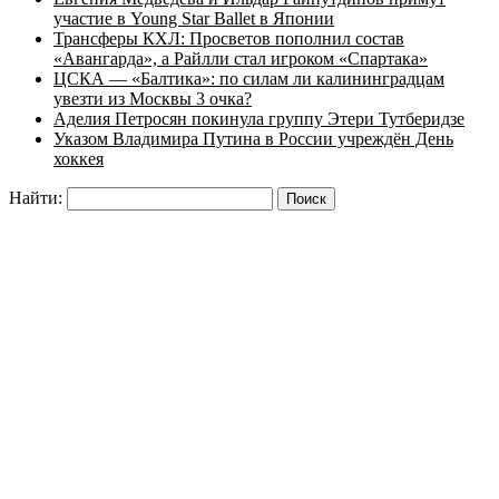
участие в Young Star Ballet в Японии
Трансферы КХЛ: Просветов пополнил состав
«Авангарда», а Райлли стал игроком «Спартака»
ЦСКА — «Балтика»: по силам ли калининградцам
увезти из Москвы 3 очка?
Аделия Петросян покинула группу Этери Тутберидзе
Указом Владимира Путина в России учреждён День
хоккея
Найти: