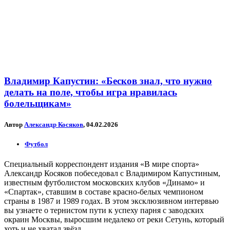
Владимир Капустин: «Бесков знал, что нужно
делать на поле, чтобы игра нравилась
болельщикам»
Автор
Александр Косяков
, 04.02.2026
Футбол
Специальный корреспондент издания «В мире спорта»
Александр Косяков побеседовал с Владимиром Капустиным,
известным футболистом московских клубов «Динамо» и
«Спартак», ставшим в составе красно-белых чемпионом
страны в 1987 и 1989 годах. В этом эксклюзивном интервью
вы узнаете о тернистом пути к успеху парня с заводских
окраин Москвы, выросшим недалеко от реки Сетунь, который
хоть и не хватал звёзд