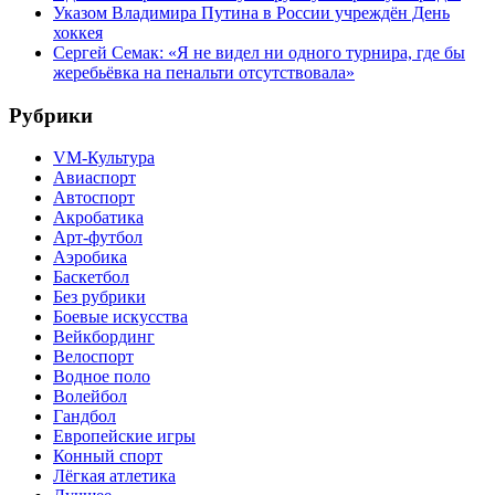
Указом Владимира Путина в России учреждён День
хоккея
Сергей Семак: «Я не видел ни одного турнира, где бы
жеребьёвка на пенальти отсутствовала»
Рубрики
VM-Культура
Авиаспорт
Автоспорт
Акробатика
Арт-футбол
Аэробика
Баскетбол
Без рубрики
Боевые искусства
Вейкбординг
Велоспорт
Водное поло
Волейбол
Гандбол
Европейские игры
Конный спорт
Лёгкая атлетика