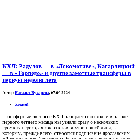
КХЛ: Радулов — в «Локомотиве», Кагарлицкий
— в «Торпедо» и другие заметные трансферы в
первую неделю лета
Автор
Наталья Бухарева
, 07.06.2024
Хоккей
Трансферный экспресс КХЛ набирает свой ход, и в начале
первого летнего месяца мы узнали сразу о нескольких
громких переходах хоккеистов внутри нашей лиги, к
которым, прежде всего, относятся подписание ярославским
«Локомотивом» Александра Радулова и соглашение, которое