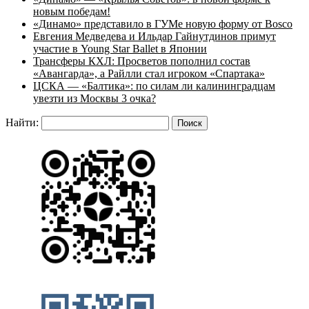
новым победам!
«Динамо» представило в ГУМе новую форму от Bosco
Евгения Медведева и Ильдар Гайнутдинов примут
участие в Young Star Ballet в Японии
Трансферы КХЛ: Просветов пополнил состав
«Авангарда», а Райлли стал игроком «Спартака»
ЦСКА — «Балтика»: по силам ли калининградцам
увезти из Москвы 3 очка?
Найти: