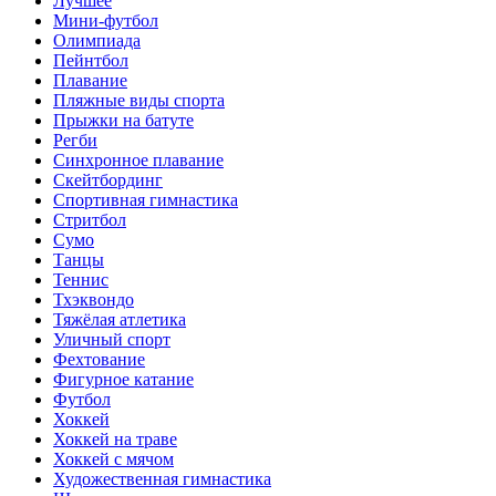
Лучшее
Мини-футбол
Олимпиада
Пейнтбол
Плавание
Пляжные виды спорта
Прыжки на батуте
Регби
Синхронное плавание
Скейтбординг
Спортивная гимнастика
Стритбол
Сумо
Танцы
Теннис
Тхэквондо
Тяжёлая атлетика
Уличный спорт
Фехтование
Фигурное катание
Футбол
Хоккей
Хоккей на траве
Хоккей с мячом
Художественная гимнастика