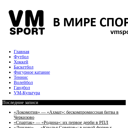
Главная
Футбол
Хоккей
Баскетбол
Фигурное катание
Теннис
Волейбол
Гандбол
VM-Культура
Последние записи
«Локомотив» — «Ахмат»: бескомпромиссная битва в
Черкизово
«Спартак» — «Родина»: их первое дерби в РПЛ
«Динамо» — «Крылья Советов»: в новой форме к