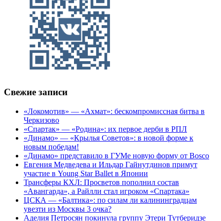
Свежие записи
«Локомотив» — «Ахмат»: бескомпромиссная битва в
Черкизово
«Спартак» — «Родина»: их первое дерби в РПЛ
«Динамо» — «Крылья Советов»: в новой форме к
новым победам!
«Динамо» представило в ГУМе новую форму от Bosco
Евгения Медведева и Ильдар Гайнутдинов примут
участие в Young Star Ballet в Японии
Трансферы КХЛ: Просветов пополнил состав
«Авангарда», а Райлли стал игроком «Спартака»
ЦСКА — «Балтика»: по силам ли калининградцам
увезти из Москвы 3 очка?
Аделия Петросян покинула группу Этери Тутберидзе