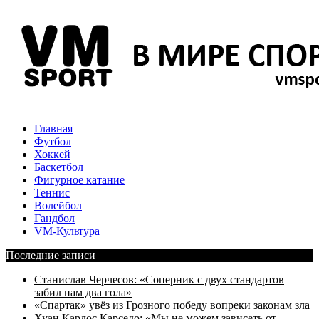
Главная
Футбол
Хоккей
Баскетбол
Фигурное катание
Теннис
Волейбол
Гандбол
VM-Культура
Последние записи
Станислав Черчесов: «Соперник с двух стандартов
забил нам два гола»
«Спартак» увёз из Грозного победу вопреки законам зла
Хуан Карлос Карседо: «Мы не можем зависеть от