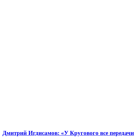
Дмитрий Игдисамов: «У Кругового все передачи