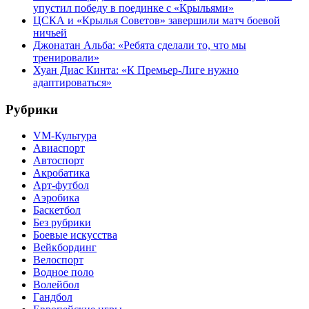
упустил победу в поединке с «Крыльями»
ЦСКА и «Крылья Советов» завершили матч боевой
ничьей
Джонатан Альба: «Ребята сделали то, что мы
тренировали»
Хуан Диас Кинта: «К Премьер-Лиге нужно
адаптироваться»
Рубрики
VM-Культура
Авиаспорт
Автоспорт
Акробатика
Арт-футбол
Аэробика
Баскетбол
Без рубрики
Боевые искусства
Вейкбординг
Велоспорт
Водное поло
Волейбол
Гандбол