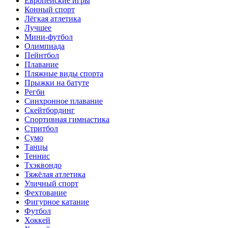
Европейские игры
Конный спорт
Лёгкая атлетика
Лучшее
Мини-футбол
Олимпиада
Пейнтбол
Плавание
Пляжные виды спорта
Прыжки на батуте
Регби
Синхронное плавание
Скейтбординг
Спортивная гимнастика
Стритбол
Сумо
Танцы
Теннис
Тхэквондо
Тяжёлая атлетика
Уличный спорт
Фехтование
Фигурное катание
Футбол
Хоккей