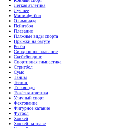
Конный спорт
Лёгкая атлетика
Лучшее
Мини-футбол
Олимпиада
Пейнтбол
Плавание
Пляжные виды спорта
Прыжки на батуте
Регби
Синхронное плавание
Скейтбординг
Спортивная гимнастика
Стритбол
Сумо
Танцы
Теннис
Тхэквондо
Тяжёлая атлетика
Уличный спорт
Фехтование
Фигурное катание
Футбол
Хоккей
Хоккей на траве