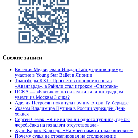
Свежие записи
Евгения Медведева и Ильдар Гайнутдинов примут
участие в Young Star Ballet в Японии
Трансферы КХЛ: Просветов пополнил состав
«Авангарда», а Райлли стал игроком «Спартака»
ЦСКА — «Балтика»: по силам ли калининградцам
увезти из Москвы 3 очка?
Аделия Петросян покинула группу Этери Тутберидзе
Указом Владимира Путина в России учреждён День
хоккея
Сергей Семак: «Я не видел ни одного турнира, где бы
жеребьёвка на пенальти отсутствовала»
Хуан Карлос Карседо: «На моей памяти такое впервые»
Почему судья не отреагировал на столкновение