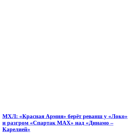
МХЛ: «Красная Армия» берёт реванш у «Локо»
и разгром «Спартак МАХ» над «Динамо –
Карелией»