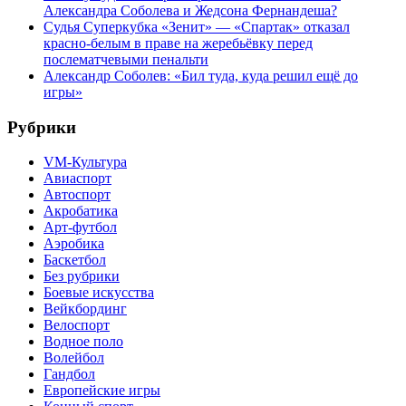
Александра Соболева и Жедсона Фернандеша?
Судья Суперкубка «Зенит» — «Спартак» отказал
красно-белым в праве на жеребьёвку перед
послематчевыми пенальти
Александр Соболев: «Бил туда, куда решил ещё до
игры»
Рубрики
VM-Культура
Авиаспорт
Автоспорт
Акробатика
Арт-футбол
Аэробика
Баскетбол
Без рубрики
Боевые искусства
Вейкбординг
Велоспорт
Водное поло
Волейбол
Гандбол
Европейские игры