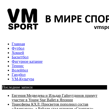
Главная
Футбол
Хоккей
Баскетбол
Фигурное катание
Теннис
Волейбол
Гандбол
VM-Культура
Последние записи
Евгения Медведева и Ильдар Гайнутдинов примут
участие в Young Star Ballet в Японии
Трансферы КХЛ: Просветов пополнил состав
«Авангарда», а Райлли стал игроком «Спартака»