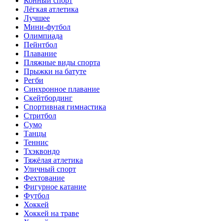
Конный спорт
Лёгкая атлетика
Лучшее
Мини-футбол
Олимпиада
Пейнтбол
Плавание
Пляжные виды спорта
Прыжки на батуте
Регби
Синхронное плавание
Скейтбординг
Спортивная гимнастика
Стритбол
Сумо
Танцы
Теннис
Тхэквондо
Тяжёлая атлетика
Уличный спорт
Фехтование
Фигурное катание
Футбол
Хоккей
Хоккей на траве