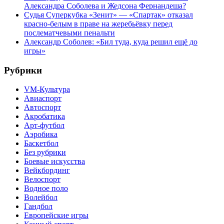
Александра Соболева и Жедсона Фернандеша?
Судья Суперкубка «Зенит» — «Спартак» отказал
красно-белым в праве на жеребьёвку перед
послематчевыми пенальти
Александр Соболев: «Бил туда, куда решил ещё до
игры»
Рубрики
VM-Культура
Авиаспорт
Автоспорт
Акробатика
Арт-футбол
Аэробика
Баскетбол
Без рубрики
Боевые искусства
Вейкбординг
Велоспорт
Водное поло
Волейбол
Гандбол
Европейские игры