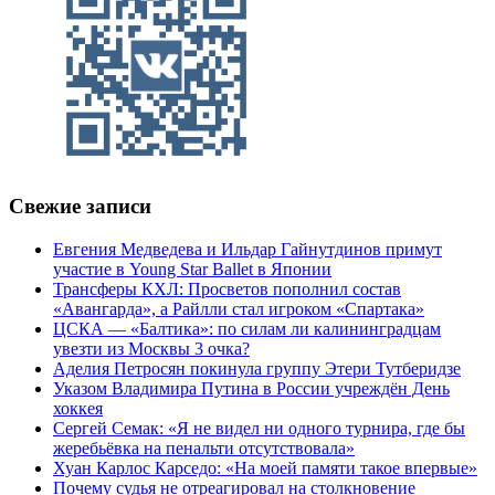
Свежие записи
Евгения Медведева и Ильдар Гайнутдинов примут
участие в Young Star Ballet в Японии
Трансферы КХЛ: Просветов пополнил состав
«Авангарда», а Райлли стал игроком «Спартака»
ЦСКА — «Балтика»: по силам ли калининградцам
увезти из Москвы 3 очка?
Аделия Петросян покинула группу Этери Тутберидзе
Указом Владимира Путина в России учреждён День
хоккея
Сергей Семак: «Я не видел ни одного турнира, где бы
жеребьёвка на пенальти отсутствовала»
Хуан Карлос Карседо: «На моей памяти такое впервые»
Почему судья не отреагировал на столкновение