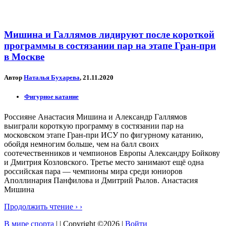
Мишина и Галлямов лидируют после короткой
программы в состязании пар на этапе Гран-при
в Москве
Автор
Наталья Бухарева
, 21.11.2020
Фигурное катание
Россияне Анастасия Мишина и Александр Галлямов
выиграли короткую программу в состязании пар на
московском этапе Гран-при ИСУ по фигурному катанию,
обойдя немногим больше, чем на балл своих
соотечественников и чемпионов Европы Александру Бойкову
и Дмитрия Козловского. Третье место занимают ещё одна
российская пара — чемпионы мира среди юниоров
Аполлинария Панфилова и Дмитрий Рылов. Анастасия
Мишина
Продолжить чтение › ›
В мире спорта
| | Copyright ©2026 |
Войти