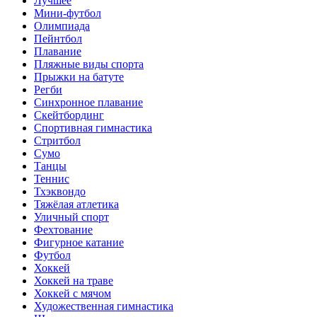
Лучшее
Мини-футбол
Олимпиада
Пейнтбол
Плавание
Пляжные виды спорта
Прыжки на батуте
Регби
Синхронное плавание
Скейтбординг
Спортивная гимнастика
Стритбол
Сумо
Танцы
Теннис
Тхэквондо
Тяжёлая атлетика
Уличный спорт
Фехтование
Фигурное катание
Футбол
Хоккей
Хоккей на траве
Хоккей с мячом
Художественная гимнастика