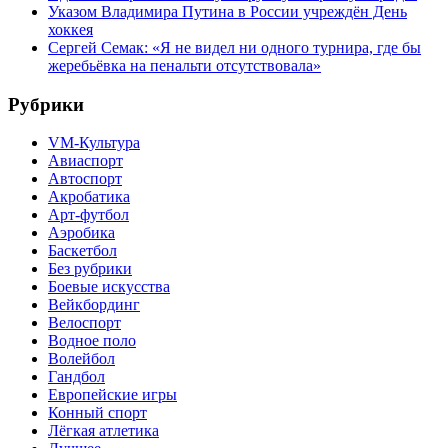
Указом Владимира Путина в России учреждён День
хоккея
Сергей Семак: «Я не видел ни одного турнира, где бы
жеребьёвка на пенальти отсутствовала»
Рубрики
VM-Культура
Авиаспорт
Автоспорт
Акробатика
Арт-футбол
Аэробика
Баскетбол
Без рубрики
Боевые искусства
Вейкбординг
Велоспорт
Водное поло
Волейбол
Гандбол
Европейские игры
Конный спорт
Лёгкая атлетика