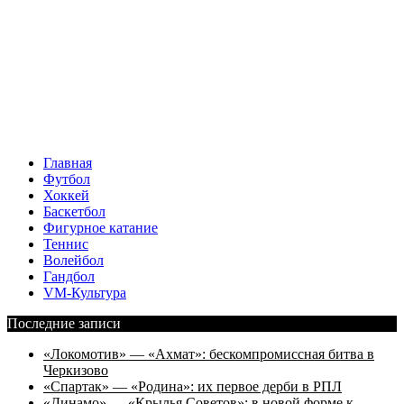
Главная
Футбол
Хоккей
Баскетбол
Фигурное катание
Теннис
Волейбол
Гандбол
VM-Культура
Последние записи
«Локомотив» — «Ахмат»: бескомпромиссная битва в
Черкизово
«Спартак» — «Родина»: их первое дерби в РПЛ
«Динамо» — «Крылья Советов»: в новой форме к