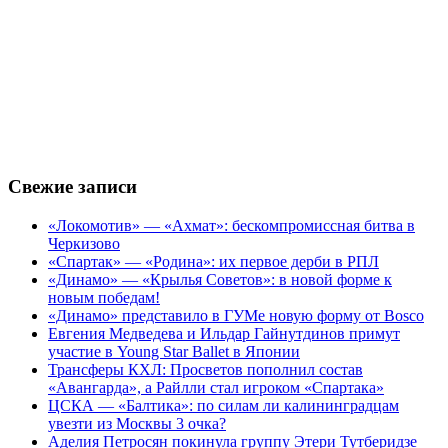
Свежие записи
«Локомотив» — «Ахмат»: бескомпромиссная битва в
Черкизово
«Спартак» — «Родина»: их первое дерби в РПЛ
«Динамо» — «Крылья Советов»: в новой форме к
новым победам!
«Динамо» представило в ГУМе новую форму от Bosco
Евгения Медведева и Ильдар Гайнутдинов примут
участие в Young Star Ballet в Японии
Трансферы КХЛ: Просветов пополнил состав
«Авангарда», а Райлли стал игроком «Спартака»
ЦСКА — «Балтика»: по силам ли калининградцам
увезти из Москвы 3 очка?
Аделия Петросян покинула группу Этери Тутберидзе