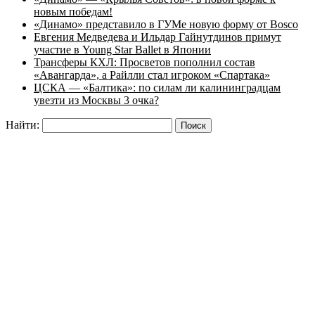
новым победам!
«Динамо» представило в ГУМе новую форму от Bosco
Евгения Медведева и Ильдар Гайнутдинов примут
участие в Young Star Ballet в Японии
Трансферы КХЛ: Просветов пополнил состав
«Авангарда», а Райлли стал игроком «Спартака»
ЦСКА — «Балтика»: по силам ли калининградцам
увезти из Москвы 3 очка?
Найти: