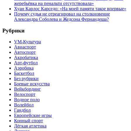
жеребьёвка на пенальти отсутствовала»
Хуан Карлос Карседо: «На моей памяти такое впервые»
Почему судья не отреагировал на столкновение
Александра Соболева и Жедсона Фернандеша?
Рубрики
VM-Культура
Авиаспорт
Автоспорт
Акробатика
Арт-футбол
Аэробика
Баскетбол
Без рубрики
Боевые искусства
Вейкбординг
Велоспорт
Водное поло
Волейбол
Гандбол
Европейские игры
Конный спорт
Лёгкая атлетика