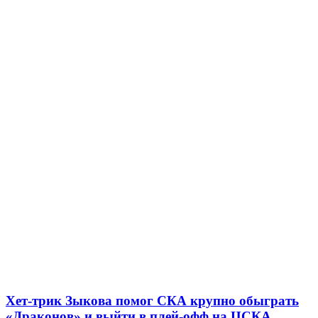
Хет-трик Зыкова помог СКА крупно обыграть
«Драконов» и выйти в плей-офф на ЦСКА