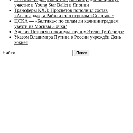
участие в Young Star Ballet в Японии
Трансферы КХЛ: Просветов пополнил состав
«Авангарда», а Райлли стал игроком «Спартака»
ЦСКА — «Балтика»: по силам ли калининградцам
увезти из Москвы 3 очка?
Аделия Петросян покинула группу Этери Тутберидзе
Указом Владимира Путина в России учреждён День
хоккея
Найти: