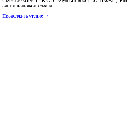
счету 130 матчей в КХЛ с результативностью 54 (30+24). Ещё
одним новичком команды
Продолжить чтение › ›