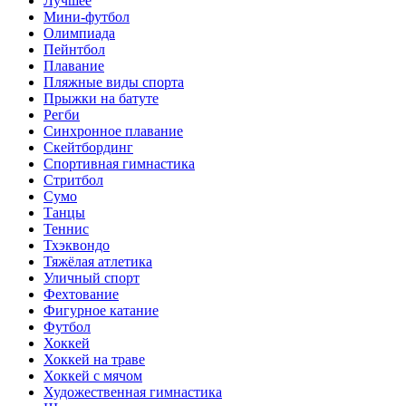
Лучшее
Мини-футбол
Олимпиада
Пейнтбол
Плавание
Пляжные виды спорта
Прыжки на батуте
Регби
Синхронное плавание
Скейтбординг
Спортивная гимнастика
Стритбол
Сумо
Танцы
Теннис
Тхэквондо
Тяжёлая атлетика
Уличный спорт
Фехтование
Фигурное катание
Футбол
Хоккей
Хоккей на траве
Хоккей с мячом
Художественная гимнастика