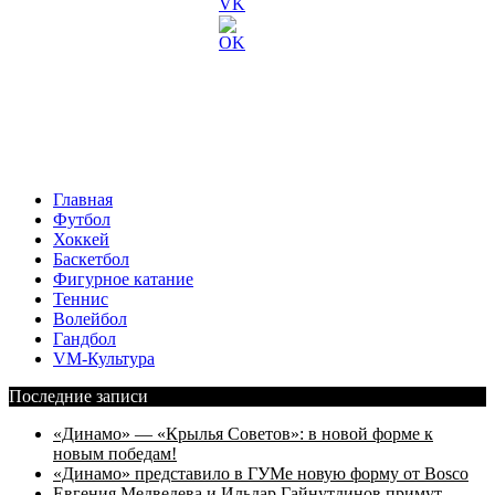
Главная
Футбол
Хоккей
Баскетбол
Фигурное катание
Теннис
Волейбол
Гандбол
VM-Культура
Последние записи
«Динамо» — «Крылья Советов»: в новой форме к
новым победам!
«Динамо» представило в ГУМе новую форму от Bosco
Евгения Медведева и Ильдар Гайнутдинов примут