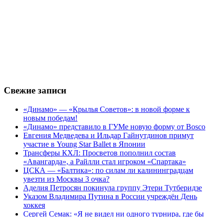
Свежие записи
«Динамо» — «Крылья Советов»: в новой форме к
новым победам!
«Динамо» представило в ГУМе новую форму от Bosco
Евгения Медведева и Ильдар Гайнутдинов примут
участие в Young Star Ballet в Японии
Трансферы КХЛ: Просветов пополнил состав
«Авангарда», а Райлли стал игроком «Спартака»
ЦСКА — «Балтика»: по силам ли калининградцам
увезти из Москвы 3 очка?
Аделия Петросян покинула группу Этери Тутберидзе
Указом Владимира Путина в России учреждён День
хоккея
Сергей Семак: «Я не видел ни одного турнира, где бы