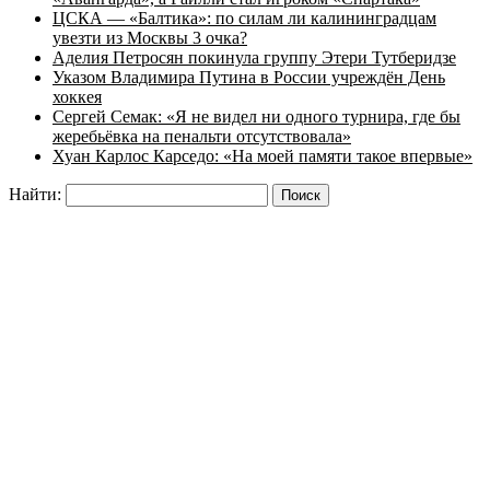
ЦСКА — «Балтика»: по силам ли калининградцам
увезти из Москвы 3 очка?
Аделия Петросян покинула группу Этери Тутберидзе
Указом Владимира Путина в России учреждён День
хоккея
Сергей Семак: «Я не видел ни одного турнира, где бы
жеребьёвка на пенальти отсутствовала»
Хуан Карлос Карседо: «На моей памяти такое впервые»
Найти: