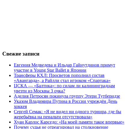
Свежие записи
Евгения Медведева и Ильдар Гайнутдинов примут
участие в Young Star Ballet в Японии
Трансферы КХЛ: Просветов пополнил состав
«Авангарда», а Райлли стал игроком «Спартака»
ЦСКА — «Балтика»: по силам ли калининградцам
увезти из Москвы 3 очка?
Аделия Петросян покинула группу Этери Тутберидзе
Указом Владимира Путина в России учреждён День
хоккея
Сергей Семак: «Я не видел ни одного турнира, где бы
жеребьёвка на пенальти отсутствовала»
Хуан Карлос Карседо: «На моей памяти такое впервые»
Почему судья не отреагировал на столкновение