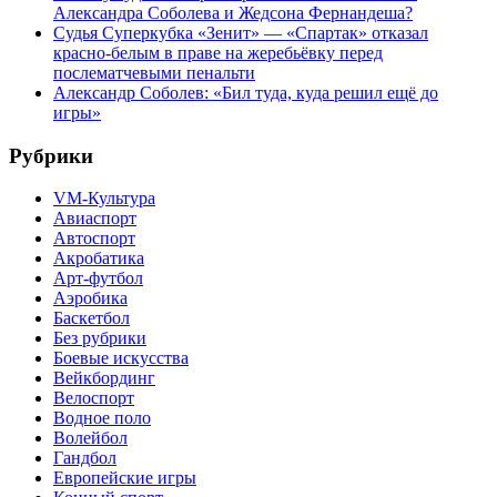
Александра Соболева и Жедсона Фернандеша?
Судья Суперкубка «Зенит» — «Спартак» отказал
красно-белым в праве на жеребьёвку перед
послематчевыми пенальти
Александр Соболев: «Бил туда, куда решил ещё до
игры»
Рубрики
VM-Культура
Авиаспорт
Автоспорт
Акробатика
Арт-футбол
Аэробика
Баскетбол
Без рубрики
Боевые искусства
Вейкбординг
Велоспорт
Водное поло
Волейбол
Гандбол
Европейские игры