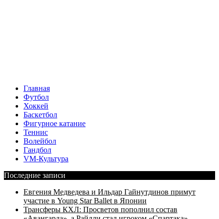
Главная
Футбол
Хоккей
Баскетбол
Фигурное катание
Теннис
Волейбол
Гандбол
VM-Культура
Последние записи
Евгения Медведева и Ильдар Гайнутдинов примут
участие в Young Star Ballet в Японии
Трансферы КХЛ: Просветов пополнил состав
«Авангарда», а Райлли стал игроком «Спартака»