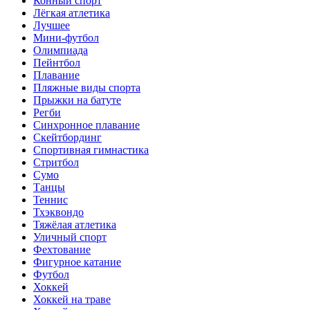
Конный спорт
Лёгкая атлетика
Лучшее
Мини-футбол
Олимпиада
Пейнтбол
Плавание
Пляжные виды спорта
Прыжки на батуте
Регби
Синхронное плавание
Скейтбординг
Спортивная гимнастика
Стритбол
Сумо
Танцы
Теннис
Тхэквондо
Тяжёлая атлетика
Уличный спорт
Фехтование
Фигурное катание
Футбол
Хоккей
Хоккей на траве