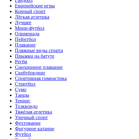
Гандбол
Европейские игры
Конный спорт
Лёгкая атлетика
Лучшее
Мини-футбол
Олимпиада
Пейнтбол
Плавание
Пляжные виды спорта
Прыжки на батуте
Регби
Синхронное плавание
Скейтбординг
Спортивная гимнастика
Стритбол
Сумо
Танцы
Теннис
Тхэквондо
Тяжёлая атлетика
Уличный спорт
Фехтование
Фигурное катание
Футбол