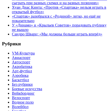
сыграть при разных схемах и на разных позициях»
Хуан Диас Кинта: «Против «Спартака» нельзя играть в
открытый футбол»
«Спартак» разобрался с «Родиной» легко, но ещё не
показательно
У «Динамо» и «Крыльев Советов» порадовать публику
не вышло
Сандро Шварц: «Мы должны больше играть вперёд»
Рубрики
VM-Культура
Авиаспорт
Автоспорт
Акробатика
Арт-футбол
Аэробика
Баскетбол
Без рубрики
Боевые искусства
Вейкбординг
Велоспорт
Водное поло
Волейбол