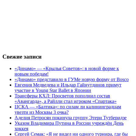
Свежие записи
«Динамо» — «Крылья Советов»: в новой форме к
новым победам!
«Динамо» представило в ГУМе новую форму от Bosco
Евгения Медведева и Ильдар Гайнутдинов примут
участие в Young Star Ballet в Японии
Трансферы КХЛ: Просветов пополнил состав
«Авангарда», а Райлли стал игроком «Спартака»
ЦСКА — «Балтика»: по силам ли калининградцам
увезти из Москвы 3 очка?
Аделия Петросян покинула группу Этери Тутберидзе
Указом Владимира Путина в России учреждён День
хоккея
Сергей Семак: «Я не видел ни одного турнира, где бы