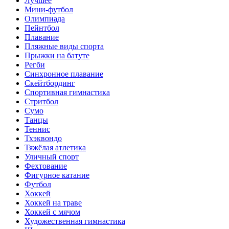
Лучшее
Мини-футбол
Олимпиада
Пейнтбол
Плавание
Пляжные виды спорта
Прыжки на батуте
Регби
Синхронное плавание
Скейтбординг
Спортивная гимнастика
Стритбол
Сумо
Танцы
Теннис
Тхэквондо
Тяжёлая атлетика
Уличный спорт
Фехтование
Фигурное катание
Футбол
Хоккей
Хоккей на траве
Хоккей с мячом
Художественная гимнастика