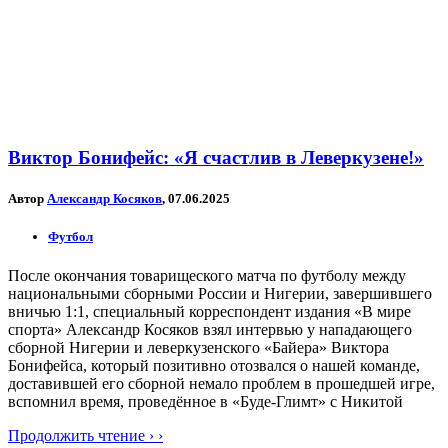
Виктор Бонифейс: «Я счастлив в Леверкузене!»
Автор
Александр Косяков
, 07.06.2025
Футбол
После окончания товарищеского матча по футболу между
национальными сборными России и Нигерии, завершившего
вничью 1:1, специальный корреспондент издания «В мире
спорта» Александр Косяков взял интервью у нападающего
сборной Нигерии и леверкузенского «Байера» Виктора
Бонифейса, который позитивно отозвался о нашей команде,
доставившей его сборной немало проблем в прошедшей игре,
вспомнил время, проведённое в «Буде-Глимт» с Никитой
Продолжить чтение › ›