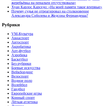
жеребьёвка на пенальти отсутствовала»
Хуан Карлос Карседо: «На моей памяти такое впервые»
Почему судья не отреагировал на столкновение
Александра Соболева и Жедсона Фернандеша?
Рубрики
VM-Культура
Авиаспорт
Автоспорт
Акробатика
Арт-футбол
Аэробика
Баскетбол
Без рубрики
Боевые искусства
Вейкбординг
Велоспорт
Водное поло
Волейбол
Гандбол
Европейские игры
Конный спорт
Лёгкая атлетика