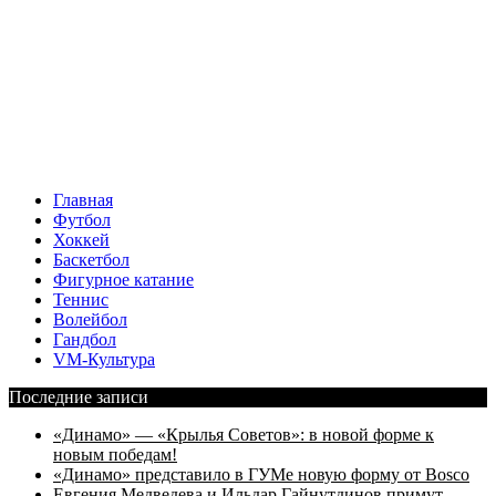
Главная
Футбол
Хоккей
Баскетбол
Фигурное катание
Теннис
Волейбол
Гандбол
VM-Культура
Последние записи
«Динамо» — «Крылья Советов»: в новой форме к
новым победам!
«Динамо» представило в ГУМе новую форму от Bosco
Евгения Медведева и Ильдар Гайнутдинов примут