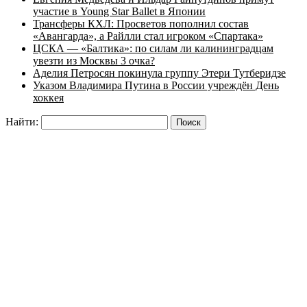
участие в Young Star Ballet в Японии
Трансферы КХЛ: Просветов пополнил состав
«Авангарда», а Райлли стал игроком «Спартака»
ЦСКА — «Балтика»: по силам ли калининградцам
увезти из Москвы 3 очка?
Аделия Петросян покинула группу Этери Тутберидзе
Указом Владимира Путина в России учреждён День
хоккея
Найти: