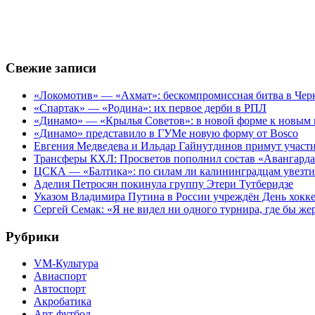
Свежие записи
«Локомотив» — «Ахмат»: бескомпромиссная битва в Чер
«Спартак» — «Родина»: их первое дерби в РПЛ
«Динамо» — «Крылья Советов»: в новой форме к новым 
«Динамо» представило в ГУМе новую форму от Bosco
Евгения Медведева и Ильдар Гайнутдинов примут участие
Трансферы КХЛ: Просветов пополнил состав «Авангарда»
ЦСКА — «Балтика»: по силам ли калининградцам увезти
Аделия Петросян покинула группу Этери Тутберидзе
Указом Владимира Путина в России учреждён День хокк
Сергей Семак: «Я не видел ни одного турнира, где бы же
Рубрики
VM-Культура
Авиаспорт
Автоспорт
Акробатика
Арт-футбол