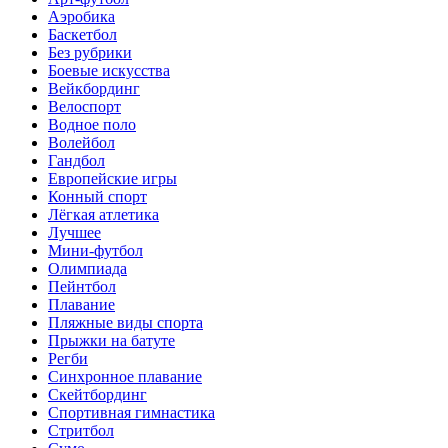
Аэробика
Баскетбол
Без рубрики
Боевые искусства
Вейкбординг
Велоспорт
Водное поло
Волейбол
Гандбол
Европейские игры
Конный спорт
Лёгкая атлетика
Лучшее
Мини-футбол
Олимпиада
Пейнтбол
Плавание
Пляжные виды спорта
Прыжки на батуте
Регби
Синхронное плавание
Скейтбординг
Спортивная гимнастика
Стритбол