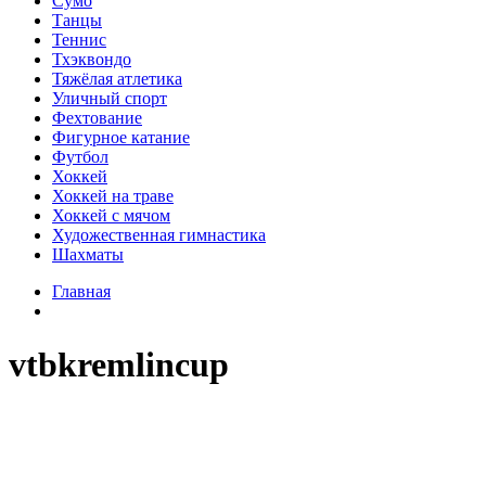
Сумо
Танцы
Теннис
Тхэквондо
Тяжёлая атлетика
Уличный спорт
Фехтование
Фигурное катание
Футбол
Хоккей
Хоккей на траве
Хоккей с мячом
Художественная гимнастика
Шахматы
Главная
vtbkremlincup