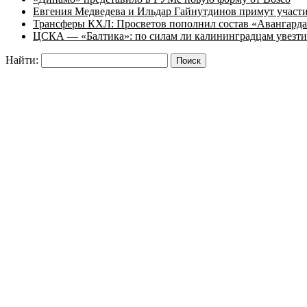
Евгения Медведева и Ильдар Гайнутдинов примут участие
Трансферы КХЛ: Просветов пополнил состав «Авангарда»
ЦСКА — «Балтика»: по силам ли калининградцам увезти
Найти: