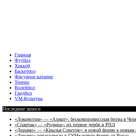
Главная
Футбол
Хоккей
Баскетбол
Фигурное катание
Теннис
Волейбол
Гандбол
VM-Культура
Последние записи
«Локомотив» — «Ахмат»: бескомпромиссная битва в Чер
«Спартак» — «Родина»: их первое дерби в РПЛ
«Динамо» — «Крылья Советов»: в новой форме к новым 
«Динамо» представило в ГУМе новую форму от Bosco