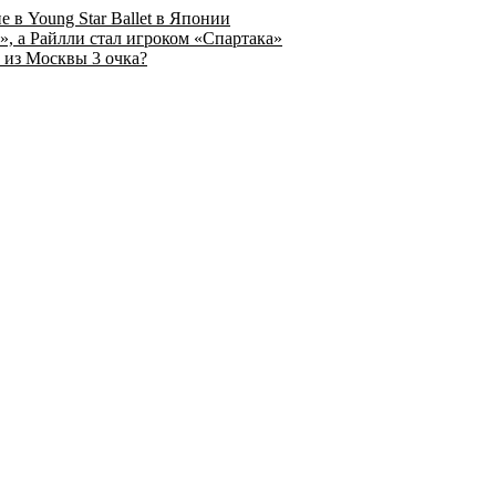
 в Young Star Ballet в Японии
, а Райлли стал игроком «Спартака»
 из Москвы 3 очка?