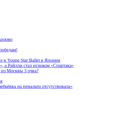
кизово
победам!
 в Young Star Ballet в Японии
, а Райлли стал игроком «Спартака»
 из Москвы 3 очка?
ея
ребьёвка на пенальти отсутствовала»