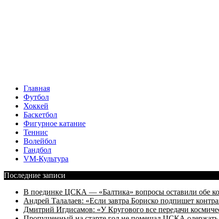
Главная
Футбол
Хоккей
Баскетбол
Фигурное катание
Теннис
Волейбол
Гандбол
VM-Культура
Последние записи
В поединке ЦСКА — «Балтика» вопросы оставили обе к
Андрей Талалаев: «Если завтра Бориско подпишет контра
Дмитрий Игдисамов: «У Кругового все передачи космиче
Пропущенный на старте гол не помешал ЦСКА одержать 