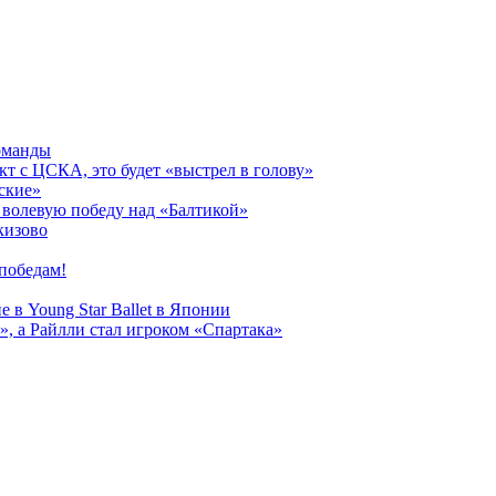
оманды
кт с ЦСКА, это будет «выстрел в голову»
ские»
волевую победу над «Балтикой»
кизово
победам!
 в Young Star Ballet в Японии
, а Райлли стал игроком «Спартака»