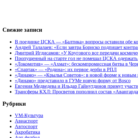
Свежие записи
В поединке ЦСКА — «Балтика» вопросы оставили обе к
Андрей Талалаев: «Если завтра Бориско подпишет контра
Дмитрий Игдисамов: «У Кругового все передачи космиче
Пропущенный на старте гол не помешал ЦСКА одержать 
«Локомотив» — «Ахмат»: бескомпромиссная битва в Чер
«Спартак» — «Родина»: их первое дерби в РПЛ
«Динамо» — «Крылья Советов»: в новой форме к новым 
«Динамо» представило в ГУМе новую форму от Bosco
Евгения Медведева и Ильдар Гайнутдинов примут участие
Трансферы КХЛ: Просветов пополнил состав «Авангарда»
Рубрики
VM-Культура
Авиаспорт
Автоспорт
Акробатика
Арт-футбол