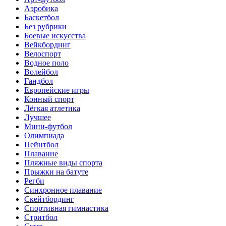
Аэробика
Баскетбол
Без рубрики
Боевые искусства
Вейкбординг
Велоспорт
Водное поло
Волейбол
Гандбол
Европейские игры
Конный спорт
Лёгкая атлетика
Лучшее
Мини-футбол
Олимпиада
Пейнтбол
Плавание
Пляжные виды спорта
Прыжки на батуте
Регби
Синхронное плавание
Скейтбординг
Спортивная гимнастика
Стритбол