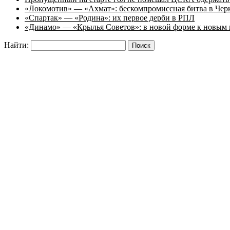
«Локомотив» — «Ахмат»: бескомпромиссная битва в Чер
«Спартак» — «Родина»: их первое дерби в РПЛ
«Динамо» — «Крылья Советов»: в новой форме к новым 
Найти: