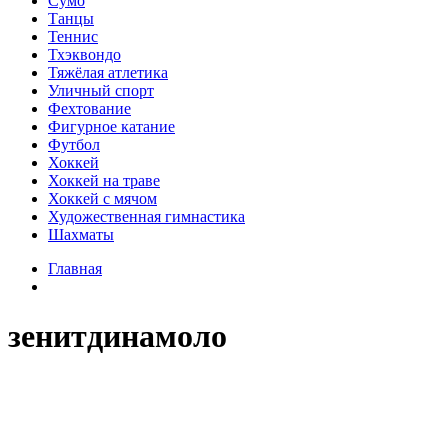
Сумо
Танцы
Теннис
Тхэквондо
Тяжёлая атлетика
Уличный спорт
Фехтование
Фигурное катание
Футбол
Хоккей
Хоккей на траве
Хоккей с мячом
Художественная гимнастика
Шахматы
Главная
зенитдинамоло