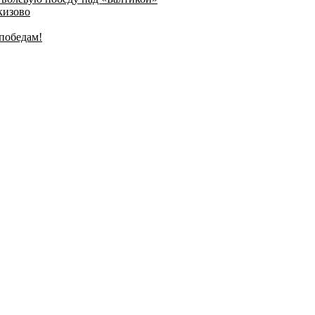
кизово
победам!