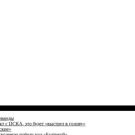
оманды
кт с ЦСКА, это будет «выстрел в голову»
ские»
волевую победу над «Балтикой»