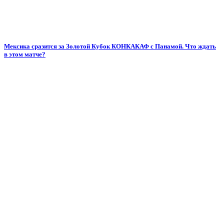
Мексика сразится за Золотой Кубок КОНКАКАФ с Панамой. Что ждать
в этом матче?