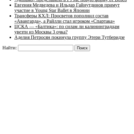
Евгения Медведева и Ильдар Гайнутдинов примут
участие в Young Star Ballet в Японии
Трансферы КХЛ: Просветов пополнил состав
«Авангарда», а Райлли стал игроком «Спартака»
ЦСКА — «Балтика»: по силам ли калининградцам
увезти из Москвы 3 очка?
Аделия Петросян покинула группу Этери Тутберидзе
Найти: