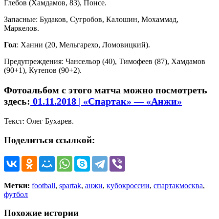
Глебов (Хамдамов, 83), Понсе.
Запасные: Будаков, Сугробов, Калошин, Мохаммад,
Маркелов.
Гол
: Ханни (20, Мельгарехо, Ломовицкий).
Предупреждения: Чансельор (40), Тимофеев (87), Хамдамов
(90+1), Кутепов (90+2).
Фотоальбом с этого матча можно посмотреть
здесь:
01.11.2018 | «Спартак» — «Анжи»
Текст: Олег Бухарев.
Поделиться ссылкой:
Метки:
football
,
spartak
,
анжи
,
кубокроссии
,
спартакмосква
,
футбол
Похожие истории