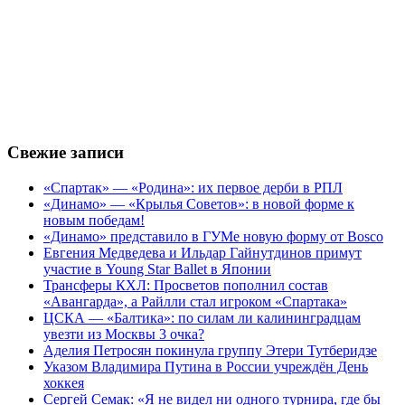
Свежие записи
«Спартак» — «Родина»: их первое дерби в РПЛ
«Динамо» — «Крылья Советов»: в новой форме к
новым победам!
«Динамо» представило в ГУМе новую форму от Bosco
Евгения Медведева и Ильдар Гайнутдинов примут
участие в Young Star Ballet в Японии
Трансферы КХЛ: Просветов пополнил состав
«Авангарда», а Райлли стал игроком «Спартака»
ЦСКА — «Балтика»: по силам ли калининградцам
увезти из Москвы 3 очка?
Аделия Петросян покинула группу Этери Тутберидзе
Указом Владимира Путина в России учреждён День
хоккея
Сергей Семак: «Я не видел ни одного турнира, где бы