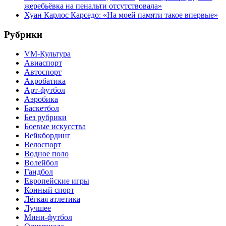
жеребьёвка на пенальти отсутствовала»
Хуан Карлос Карседо: «На моей памяти такое впервые»
Рубрики
VM-Культура
Авиаспорт
Автоспорт
Акробатика
Арт-футбол
Аэробика
Баскетбол
Без рубрики
Боевые искусства
Вейкбординг
Велоспорт
Водное поло
Волейбол
Гандбол
Европейские игры
Конный спорт
Лёгкая атлетика
Лучшее
Мини-футбол