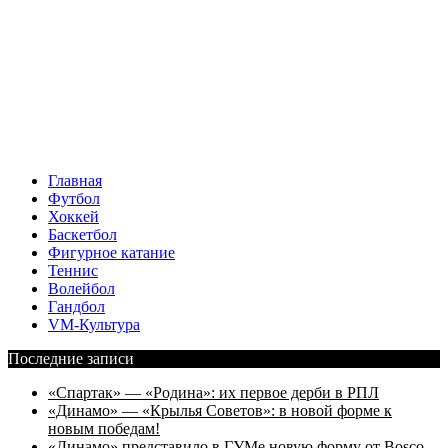
Главная
Футбол
Хоккей
Баскетбол
Фигурное катание
Теннис
Волейбол
Гандбол
VM-Культура
Последние записи
«Спартак» — «Родина»: их первое дерби в РПЛ
«Динамо» — «Крылья Советов»: в новой форме к
новым победам!
«Динамо» представило в ГУМе новую форму от Bosco