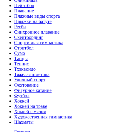
Олимпиада
Пейнтбол
Плавание
Пляжные виды спорта
Прыжки на батуте
Регби
Синхронное плавание
Скейтбординг
Спортивная гимнастика
Стритбол
Сумо
Танцы
Теннис
Тхэквондо
Тяжёлая атлетика
Уличный спорт
Фехтование
Фигурное катание
Футбол
Хоккей
Хоккей на траве
Хоккей с мячом
Художественная гимнастика
Шахматы