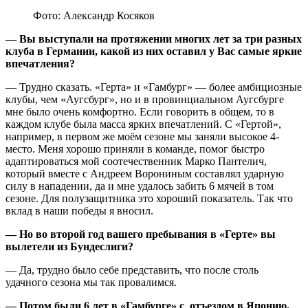
Фото: Александр Косяков
— Вы выступали на протяжении многих лет за три разных
клуба в Германии, какой из них оставил у Вас самые яркие
впечатления?
— Трудно сказать. «Герта» и «Гамбург» — более амбициозные
клубы, чем «Аугсбург», но и в провинциальном Аугсбурге
мне было очень комфортно. Если говорить в общем, то в
каждом клубе была масса ярких впечатлений. С «Гертой»,
например, в первом же моём сезоне мы заняли высокое 4-
место. Меня хорошо приняли в команде, помог быстро
адаптироваться мой соотечественник Марко Пантелич,
который вместе с Андреем Ворониным составлял ударную
силу в нападении, да и мне удалось забить 6 мячей в том
сезоне. Для полузащитника это хороший показатель. Так что
вклад в наши победы я вносил.
— Но во второй год вашего пребывания в «Герте» вы
вылетели из Бундеслиги?
— Да, трудно было себе представить, что после столь
удачного сезона мы так провалимся.
— Потом были 6 лет в «Гамбурге» с отъездом в Японию.