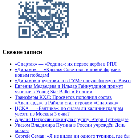
Свежие записи
«Спартак» — «Родина»: их первое дерби в РПЛ
«Динамо» — «Крылья Советов»: в новой форме к
новым победам!
«Динамо» представило в ГУМе новую форму от Bosco
Евгения Медведева и Ильдар Гайнутдинов примут
участие в Young Star Ballet в Японии
Трансферы КХЛ: Просветов пополнил состав
«Авангарда», а Райлли стал игроком «Спартака»
ЦСКА — «Балтика»: по силам ли калининградцам
увезти из Москвы 3 очка?
Аделия Петросян покинула группу Этери Тутберидзе
Указом Владимира Путина в России учреждён День
хоккея
Сергей Семак: «Я не видел ни одного турнира, где бы