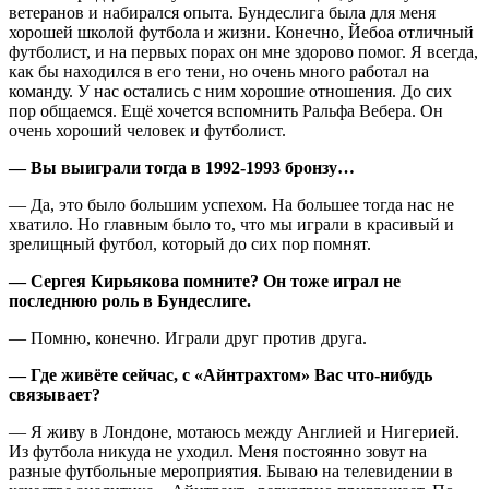
ветеранов и набирался опыта. Бундеслига была для меня
хорошей школой футбола и жизни. Конечно, Йебоа отличный
футболист, и на первых порах он мне здорово помог. Я всегда,
как бы находился в его тени, но очень много работал на
команду. У нас остались с ним хорошие отношения. До сих
пор общаемся. Ещё хочется вспомнить Ральфа Вебера. Он
очень хороший человек и футболист.
— Вы выиграли тогда в 1992-1993 бронзу…
— Да, это было большим успехом. На большее тогда нас не
хватило. Но главным было то, что мы играли в красивый и
зрелищный футбол, который до сих пор помнят.
— Сергея Кирьякова помните? Он тоже играл не
последнюю роль в Бундеслиге.
— Помню, конечно. Играли друг против друга.
— Где живёте сейчас, с «Айнтрахтом» Вас что-нибудь
связывает?
— Я живу в Лондоне, мотаюсь между Англией и Нигерией.
Из футбола никуда не уходил. Меня постоянно зовут на
разные футбольные мероприятия. Бываю на телевидении в