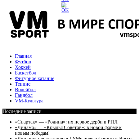
Главная
Футбол
Хоккей
Баскетбол
Фигурное катание
Теннис
Волейбол
Гандбол
VM-Культура
Последние записи
«Спартак» — «Родина»: их первое дерби в РПЛ
«Динамо» — «Крылья Советов»: в новой форме к
новым победам!
«Динамо» представило в ГУМе новую форму от Bosco