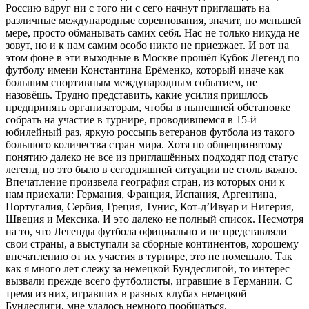
Россию вдруг ни с того ни с сего начнут приглашать на
различные международные соревнования, значит, по меньшей
мере, просто обманывать самих себя. Нас не только никуда не
зовут, но и к нам самим особо никто не приезжает. И вот на
этом фоне в эти выходные в Москве прошёл Кубок Легенд по
футболу имени Константина Ерёменко, который иначе как
большим спортивным международным событием, не
назовёшь. Трудно представить, какие усилия пришлось
предпринять организаторам, чтобы в нынешней обстановке
собрать на участие в турнире, проводившемся в 15-й
юбилейный раз, яркую россыпь ветеранов футбола из такого
большого количества стран мира. Хотя по общепринятому
понятию далеко не все из приглашённых подходят под статус
легенд, но это было в сегодняшней ситуации не столь важно.
Впечатление произвела география стран, из которых они к
нам приехали: Германия, Франция, Испания, Аргентина,
Португалия, Сербия, Греция, Тунис, Кот-д’Ивуар и Нигерия,
Швеция и Мексика. И это далеко не полный список. Несмотря
на то, что Легенды футбола официально и не представляли
свои страны, а выступали за сборные континентов, хорошему
впечатлению от их участия в турнире, это не помешало. Так
как я много лет слежу за немецкой Бундеслигой, то интерес
вызвали прежде всего футболисты, игравшие в Германии. С
тремя из них, игравших в разных клубах немецкой
Бундеслиги, мне удалось немного пообщаться.