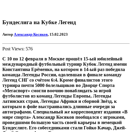
Бундеслига на Кубке Легенд
Автор
Александр Косяков
, 15.02.2023
Post Views:
576
С 10 по 12 февраля в Москве прошёл
15-ый юбилейный
международный футбольный турнир
Кубок Легенд
имени
Константина Ерёменко
, на котором в 14-ый раз победила
команда Легенды России, одолевшая в финале команду
Легенд СНГ со счётом 6:4. Кроме финалистов этого
турнира почти 5000 болельщиков во Дворце Спорта
«Мегаспорт» смогли воочию понаблюдать за игрой
футболистов из команд Легенды Европы, Легенды
латинских стран, Легенды Африки и сборной Звёзд, к
которым в фойе выстраивались длинные очереди за
автографами. Специальный же корреспондент издания «В
мире спорта» Александр Косяков пообщался с игроками,
проведшими большую часть своей карьеры в немецкой
Бундеслиге. Его собеседниками стали Гойко Качар, Джей-