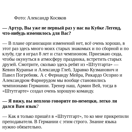
Фото: Александр Косяков
— Артур, Вы уже не первый раз у нас на Кубке Легенд,
что-нибудь изменилось для Вас?
— В плане организации изменений нет, всё очень хорошо, в
этот раз здесь много моих старых знакомых и по сборной и по
клубу, где я играл 8 лет и стал чемпионом. Приезжаю сюда,
чтобы окунуться в атмосферу праздника, встретить старых
друзей. Смотрите, сколько здесь ребят из «Штутгарта» —
Кевин Кураньи и Александр Глеб, Здравко Кузманович и
Павел Погребняк. А с Фернанду Мейра, Рикардо Осорио и
Александром Фарнерудом мы вообще становились
чемпионами Германии. Тренер наш, Армин Вей, тогда в
«Штутгарте» создал очень хорошую команду.
— Я вижу, вы неплохо говорите по-немецки, легко ли
дался Вам язык
?
— Как я только пришёл в «Штуттгарт», то ко мне прикрепили
преподавателя. В Германии с этим строго. Знание языка
нужно обязательно.