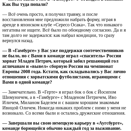
Как Вы туда попали?
— Всё очень просто, я получил травму, и после
восстановления мне предложили набрать форму, играя в
аренде в японском клубе «Сересо Осака». Так что никакого
негатива не ищите. Всё было по обоюдному согласию. Да и я
там долго не задержался: как набрал кондиции, то сразу
вернулся назад.
— В «Гамбурге» у Вас уже поддержки соотечественников
не было, но с Вами в команде играл «спаситель» России
хорват Младен Петрич, который забил решающий гол
агличанам и «вывел» сборную России на чемпионат
Европы 2008 года. Кстати, как складывались у Вас лично
отношения с хорватскими футболистами, играющими с
Вами в одной команде?
— Замечательно. В «Герте» я играл бок о бок с Йосипом
Шимуничем, а в «Гамбурге» с Младеном Петричем, Иво
Иличем, Миланом Баделем и с вашим хорошим знакомым
Ивицой Оличем. Никогда никаких проблем с ними у меня не
возникало. Со всеми были и остались дружеские отношения.
— Завершали вы свою немецкую карьеру в «Аугсбурге»,
команде борющейся обычно каждый год за выживание.