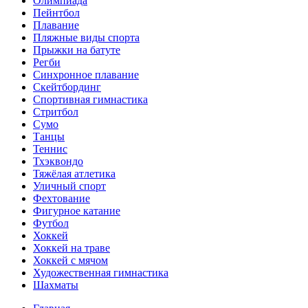
Олимпиада
Пейнтбол
Плавание
Пляжные виды спорта
Прыжки на батуте
Регби
Синхронное плавание
Скейтбординг
Спортивная гимнастика
Стритбол
Сумо
Танцы
Теннис
Тхэквондо
Тяжёлая атлетика
Уличный спорт
Фехтование
Фигурное катание
Футбол
Хоккей
Хоккей на траве
Хоккей с мячом
Художественная гимнастика
Шахматы