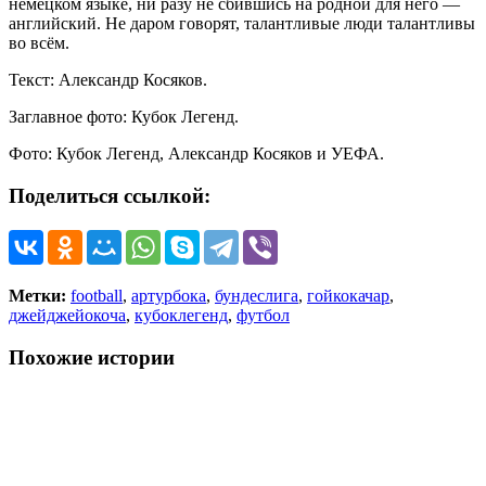
немецком языке, ни разу не сбившись на родной для него —
английский. Не даром говорят, талантливые люди талантливы
во всём.
Текст: Александр Косяков.
Заглавное фото: Кубок Легенд.
Фото: Кубок Легенд, Александр Косяков и УЕФА.
Поделиться ссылкой:
Метки:
football
,
артурбока
,
бундеслига
,
гойкокачар
,
джейджейокоча
,
кубоклегенд
,
футбол
Похожие истории