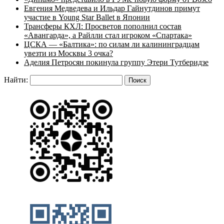
Евгения Медведева и Ильдар Гайнутдинов примут
участие в Young Star Ballet в Японии
Трансферы КХЛ: Просветов пополнил состав
«Авангарда», а Райлли стал игроком «Спартака»
ЦСКА — «Балтика»: по силам ли калининградцам
увезти из Москвы 3 очка?
Аделия Петросян покинула группу Этери Тутберидзе
Найти: