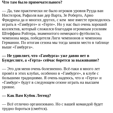
Что там было примечательного?
— Да, там практически не было игроков уровня Рууда ван
Нистелроя, Рафаэля ван дер Варта, Зе Роберто, Арно
Фридриха да и многих других, с кем мне вместе приходилось
играть в «Гамбурге» и «Герте». Но у нас был очень хороший
коллектив, который сложился благодаря огромным усилиям
Штеффана Ройтера, знаменитого немецкого футболиста,
чемпиона мира, победителя Лиги чемпионов и чемпиона
Германии. По итогам сезона мы тогда заняли место в таблице
выше «Гамбурга».
— Не удивляет, что «Гамбурга» уже давно нет в
Бундеслиге, а «Герта» сейчас борется за выживание?
— Это для меня очень болезненно. Всё-таки я много лет
провёл в этих клубах, особенно в «Гамбурге», в клубе с
большими традициями. Я очень надеюсь, что и «Герта» и
«Гамбург» будут в следующем сезоне играть на высшем
уровне.
— Как Вам Кубок Легенд?
— Всё отлично организовано. Но с вашей командой будет
трудно бороться (смеётся).