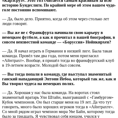
«Карлсруэ». Этот гол считается самым красивым за всю
историю Бундеслиги. По крайней мере об этом вашем чудо-
голе постоянно вспоминают.
— Да, было дело. Приятно, когда об этом через столько лет
люди говорят.
— Вы же не с Франкфурта начинали свою карьеру в
немецком футболе, а как я прочитал в вашей биографии, в
совсем неизвестной команде — «Боруссия» Нойнкирхен?
— Да. Я начал играть в Германии в низшей лиге. Была такая
команда. Провёл там два года, потом меня пригласил
«Айнтрахт». Вообще, я пришёл тогда во франкфуртский клуб
в 19-летнем возрасте. Молодой был совсем.
— Вы тогда попали в команду, где выступал знаменитый
ганский нападающий Энтони Йебоа, который так же, как и
Вы творил чудеса на немецких полях.
— Да. Хорошая у нас была команда. На воротах стоял
знаменитый вратарь Ули Штайн, выигравший с «Гамбургом»
Кубок чемпионов. Он был старше меня на 19 лет. Да что тут
говорить, много было хороших игроков тогда в «Айнтрахте».
Со мной рядом играл чемпион мира Уве Байн, которому тогда
было за тридцать. Я чувствовал себя юнцом, учился у