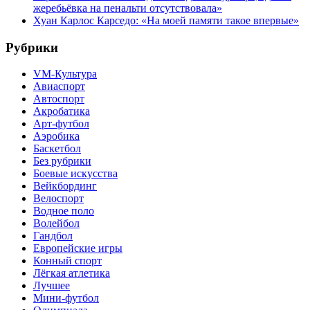
жеребьёвка на пенальти отсутствовала»
Хуан Карлос Карседо: «На моей памяти такое впервые»
Рубрики
VM-Культура
Авиаспорт
Автоспорт
Акробатика
Арт-футбол
Аэробика
Баскетбол
Без рубрики
Боевые искусства
Вейкбординг
Велоспорт
Водное поло
Волейбол
Гандбол
Европейские игры
Конный спорт
Лёгкая атлетика
Лучшее
Мини-футбол