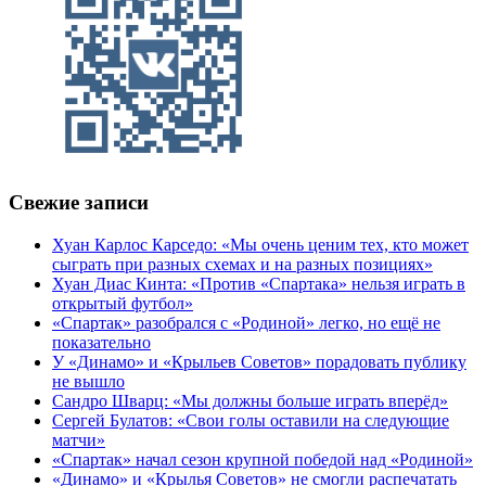
Свежие записи
Хуан Карлос Карседо: «Мы очень ценим тех, кто может
сыграть при разных схемах и на разных позициях»
Хуан Диас Кинта: «Против «Спартака» нельзя играть в
открытый футбол»
«Спартак» разобрался с «Родиной» легко, но ещё не
показательно
У «Динамо» и «Крыльев Советов» порадовать публику
не вышло
Сандро Шварц: «Мы должны больше играть вперёд»
Сергей Булатов: «Свои голы оставили на следующие
матчи»
«Спартак» начал сезон крупной победой над «Родиной»
«Динамо» и «Крылья Советов» не смогли распечатать