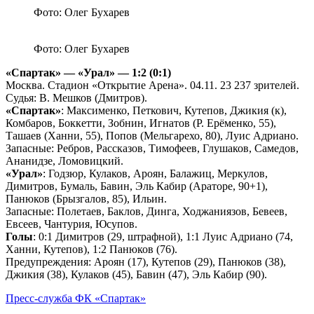
Фото: Олег Бухарев
Фото: Олег Бухарев
«Спартак» — «Урал» — 1:2 (0:1)
Москва. Стадион «Открытие Арена». 04.11. 23 237 зрителей.
Судья: В. Мешков (Дмитров).
«Спартак»
: Максименко, Петкович, Кутепов, Джикия (к),
Комбаров, Боккетти, Зобнин, Игнатов (Р. Ерёменко, 55),
Ташаев (Ханни, 55), Попов (Мельгарехо, 80), Луис Адриано.
Запасные: Ребров, Рассказов, Тимофеев, Глушаков, Самедов,
Ананидзе, Ломовицкий.
«Урал»
: Годзюр, Кулаков, Ароян, Балажиц, Меркулов,
Димитров, Бумаль, Бавин, Эль Кабир (Араторе, 90+1),
Панюков (Брызгалов, 85), Ильин.
Запасные: Полетаев, Баклов, Динга, Ходжаниязов, Бевеев,
Евсеев, Чантурия, Юсупов.
Голы
: 0:1 Димитров (29, штрафной), 1:1 Луис Адриано (74,
Ханни, Кутепов), 1:2 Панюков (76).
Предупреждения: Ароян (17), Кутепов (29), Панюков (38),
Джикия (38), Кулаков (45), Бавин (47), Эль Кабир (90).
Пресс-служба ФК «Спартак»