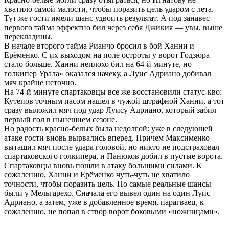
хватило самой малости, чтобы поразить цель ударом с лета.
Тут же гости имели шанс удвоить результат. А под занавес
первого тайма эффектно бил через себя Джикия — увы, выше
перекладины.
В начале второго тайма Рианчо бросил в бой Ханни и
Ерёменко. С их выходом на поле остроты у ворот Годзюра
стало больше. Ханни неплохо бил на 64-й минуте, но
голкипер Урала» оказался начеку, а Луис Адриано добивал
мяч крайне неточно.
На 74-й минуте спартаковцы все же восстановили статус-кво:
Кутепов точным пасом нашел в чужой штрафной Ханни, а тот
сразу выложил мяч под удар Луису Адриано, который забил
первый гол в нынешнем сезоне.
Но радость красно-белых была недолгой: уже в следующей
атаке гости вновь вырвались вперед. Причем Максименко
вытащил мяч после удара головой, но никто не подстраховал
спартаковского голкипера, и Панюков добил в пустые ворота.
Спартаковцы вновь пошли в атаку большими силами. К
сожалению, Ханни и Ерёменко чуть-чуть не хватило
точности, чтобы поразить цель. Но самые реальные шансы
были у Мельгарехо. Сначала его вывел один на один Луис
Адриано, а затем, уже в добавленное время, парагваец, к
сожалению, не попал в створ ворот боковыми «ножницами».