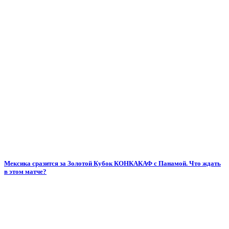
Мексика сразится за Золотой Кубок КОНКАКАФ с Панамой. Что ждать
в этом матче?