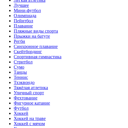
Лёгкая атлетика
Лучшее
Мини-футбол
Олимпиада
Пейнтбол
Плавание
Пляжные виды спорта
Прыжки на батуте
Регби
Синхронное плавание
Скейтбординг
Спортивная гимнастика
Стритбол
Сумо
Танцы
Теннис
Тхэквондо
Тяжёлая атлетика
Уличный спорт
Фехтование
Фигурное катание
Футбол
Хоккей
Хоккей на траве
Хоккей с мячом