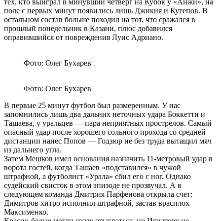
тех, кто выиграл в минувший четверг на Кубок у «Анжи», на
поле с первых минут появились лишь Джикия и Кутепов. В
остальном состав больше походил на тот, что сражался в
прошлый понедельник в Казани, плюс добавился
оправившийся от повреждения Луис Адриано.
Фото: Олег Бухарев
Фото: Олег Бухарев
В первые 25 минут футбол был размеренным. У нас
запомнились лишь два дальних неточных удара Боккетти и
Ташаева, у уральцев — пара неприятных прострелов. Самый
опасный удар после хорошего сольного прохода со средней
дистанции нанес Попов — Годзюр не без труда вытащил мяч
из дальнего угла.
Затем Мешков имел основания назначить 11-метровый удар в
ворота гостей, когда Ташаев «подставился» в чужой
штрафной, а футболист «Урала» сбил его с ног. Однако
судейский свисток в этом эпизоде не прозвучал. А в
следующем команда Дмитрия Парфенова открыла счет:
Димитров хитро исполнил штрафной, застав врасплох
Максименко.
Красно-белые могли сразу отыграться, но Игнатову не