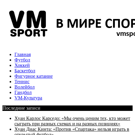
Главная
Футбол
Хоккей
Баскетбол
Фигурное катание
Теннис
Волейбол
Гандбол
VM-Культура
Последние записи
Хуан Карлос Карседо: «Мы очень ценим тех, кто может
сыграть при разных схемах и на разных позициях»
Хуан Диас Кинта: «Против «Спартака» нельзя играть в
открытый футбол»