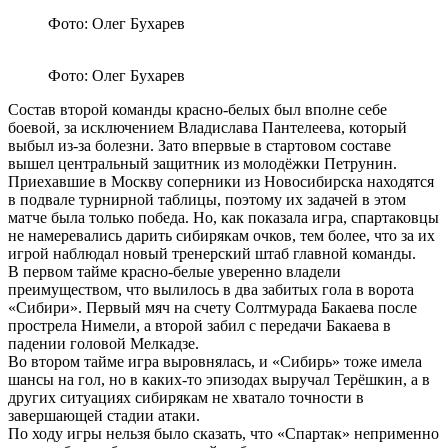
Фото: Олег Бухарев
Фото: Олег Бухарев
Состав второй команды красно-белых был вполне себе
боевой, за исключением Владислава Пантелеева, который
выбыл из-за болезни. Зато впервые в стартовом составе
вышел центральный защитник из молодёжки Петрунин.
Приехавшие в Москву соперники из Новосибирска находятся
в подвале турнирной таблицы, поэтому их задачей в этом
матче была только победа. Но, как показала игра, спартаковцы
не намеревались дарить сибирякам очков, тем более, что за их
игрой наблюдал новый тренерский штаб главной команды.
В первом тайме красно-белые уверенно владели
преимуществом, что вылилось в два забитых гола в ворота
«Сибири». Первый мяч на счету Солтмурада Бакаева после
прострела Нимели, а второй забил с передачи Бакаева в
падении головой Мелкадзе.
Во втором тайме игра выровнялась, и «Сибирь» тоже имела
шансы на гол, но в каких-то эпизодах выручал Терёшкин, а в
других ситуациях сибирякам не хватало точности в
завершающей стадии атаки.
По ходу игры нельзя было сказать, что «Спартак» неприменно