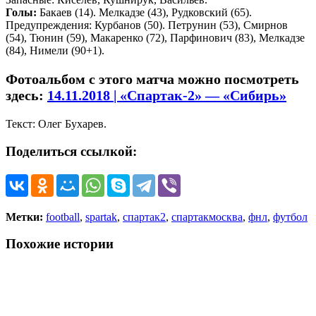
Голы:
Бакаев (14). Мелкадзе (43), Рудковский (65).
Предупреждения: Курбанов (50). Петрунин (53), Смирнов
(54), Тюнин (59), Макаренко (72), Парфинович (83), Мелкадзе
(84), Нимели (90+1).
Фотоальбом с этого матча можно посмотреть
здесь:
14.11.2018 | «Спартак-2» — «Сибирь»
Текст: Олег Бухарев.
Поделиться ссылкой:
Метки:
football
,
spartak
,
спартак2
,
спартакмосква
,
фнл
,
футбол
Похожие истории