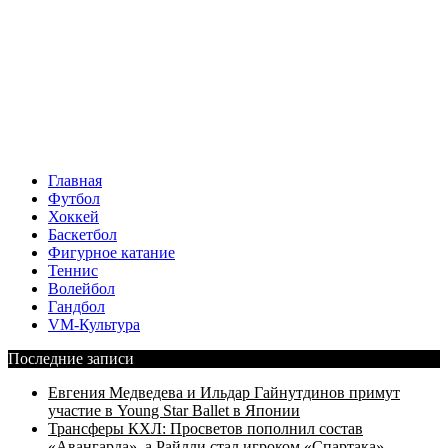
Главная
Футбол
Хоккей
Баскетбол
Фигурное катание
Теннис
Волейбол
Гандбол
VM-Культура
Последние записи
Евгения Медведева и Ильдар Гайнутдинов примут
участие в Young Star Ballet в Японии
Трансферы КХЛ: Просветов пополнил состав
«Авангарда», а Райлли стал игроком «Спартака»