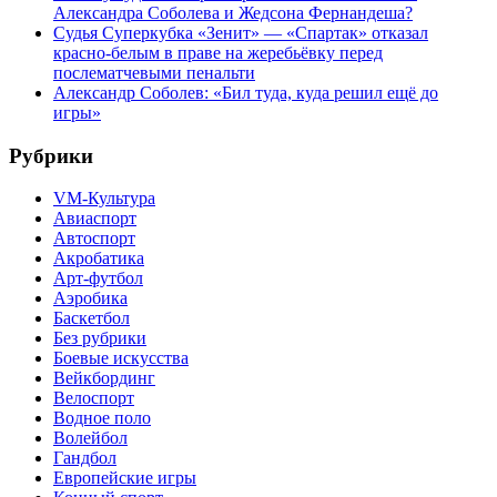
Александра Соболева и Жедсона Фернандеша?
Судья Суперкубка «Зенит» — «Спартак» отказал
красно-белым в праве на жеребьёвку перед
послематчевыми пенальти
Александр Соболев: «Бил туда, куда решил ещё до
игры»
Рубрики
VM-Культура
Авиаспорт
Автоспорт
Акробатика
Арт-футбол
Аэробика
Баскетбол
Без рубрики
Боевые искусства
Вейкбординг
Велоспорт
Водное поло
Волейбол
Гандбол
Европейские игры