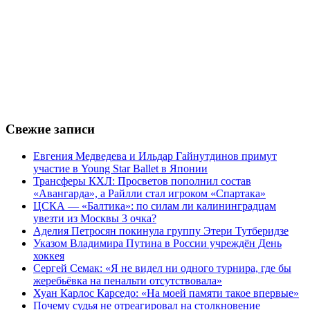
Свежие записи
Евгения Медведева и Ильдар Гайнутдинов примут
участие в Young Star Ballet в Японии
Трансферы КХЛ: Просветов пополнил состав
«Авангарда», а Райлли стал игроком «Спартака»
ЦСКА — «Балтика»: по силам ли калининградцам
увезти из Москвы 3 очка?
Аделия Петросян покинула группу Этери Тутберидзе
Указом Владимира Путина в России учреждён День
хоккея
Сергей Семак: «Я не видел ни одного турнира, где бы
жеребьёвка на пенальти отсутствовала»
Хуан Карлос Карседо: «На моей памяти такое впервые»
Почему судья не отреагировал на столкновение