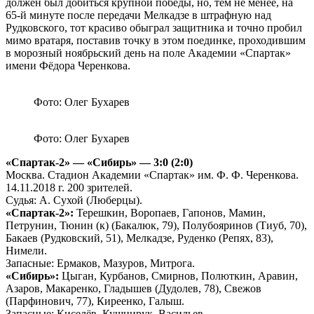
должен был добиться крупной победы, но, тем не менее, на
65-й минуте после передачи Мелкадзе в штрафную над
Рудковского, тот красиво обыграл защитника и точно пробил
мимо вратаря, поставив точку в этом поединке, проходившим
в морозный ноябрьский день на поле Академии «Спартак»
имени Фёдора Черенкова.
Фото: Олег Бухарев
Фото: Олег Бухарев
«Спартак-2» — «Сибирь» — 3:0 (2:0)
Москва. Стадион Академии «Спартак» им. Ф. Ф. Черенкова.
14.11.2018 г. 200 зрителей.
Судья: А. Сухой (Люберцы).
«Спартак-2»:
Терешкин, Воропаев, Гапонов, Мамин,
Петрунин, Тюнин (к) (Бакалюк, 79), Полубояринов (Тиуб, 70),
Бакаев (Рудковский, 51), Мелкадзе, Руденко (Репях, 83),
Нимели.
Запасные: Ермаков, Мазуров, Митрога.
«Сибирь»:
Цыган, Курбанов, Смирнов, Полюткин, Аравин,
Азаров, Макаренко, Гладышев (Дудолев, 78), Свежов
(Парфинович, 77), Киреенко, Галыш.
Запасные: Киселёв, Кушнирук, Васильев.