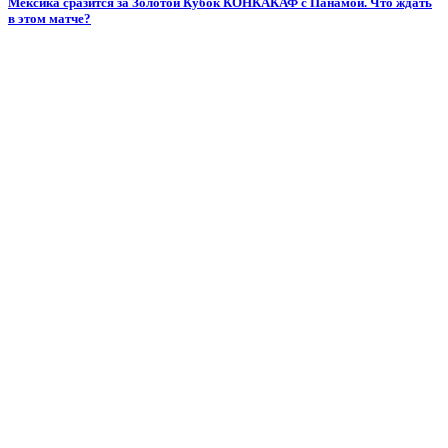
Мексика сразится за Золотой Кубок КОНКАКАФ с Панамой. Что ждать
в этом матче?