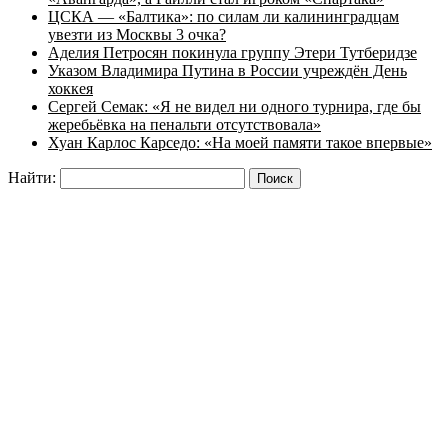
ЦСКА — «Балтика»: по силам ли калининградцам
увезти из Москвы 3 очка?
Аделия Петросян покинула группу Этери Тутберидзе
Указом Владимира Путина в России учреждён День
хоккея
Сергей Семак: «Я не видел ни одного турнира, где бы
жеребьёвка на пенальти отсутствовала»
Хуан Карлос Карседо: «На моей памяти такое впервые»
Найти: