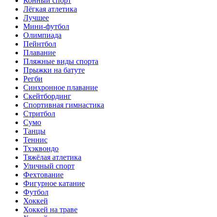
Конный спорт
Лёгкая атлетика
Лучшее
Мини-футбол
Олимпиада
Пейнтбол
Плавание
Пляжные виды спорта
Прыжки на батуте
Регби
Синхронное плавание
Скейтбординг
Спортивная гимнастика
Стритбол
Сумо
Танцы
Теннис
Тхэквондо
Тяжёлая атлетика
Уличный спорт
Фехтование
Фигурное катание
Футбол
Хоккей
Хоккей на траве