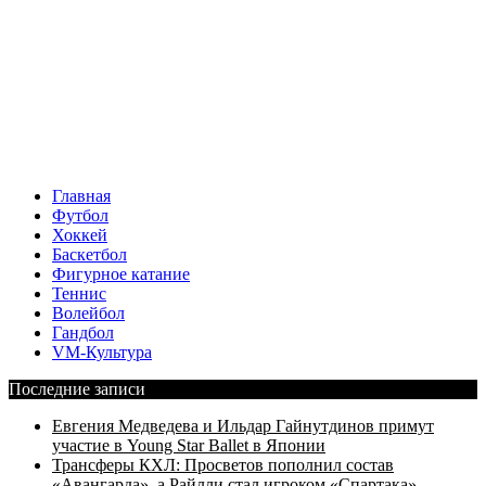
Главная
Футбол
Хоккей
Баскетбол
Фигурное катание
Теннис
Волейбол
Гандбол
VM-Культура
Последние записи
Евгения Медведева и Ильдар Гайнутдинов примут
участие в Young Star Ballet в Японии
Трансферы КХЛ: Просветов пополнил состав
«Авангарда», а Райлли стал игроком «Спартака»