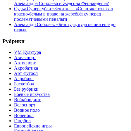
Александра Соболева и Жедсона Фернандеша?
Судья Суперкубка «Зенит» — «Спартак» отказал
красно-белым в праве на жеребьёвку перед
послематчевыми пенальти
Александр Соболев: «Бил туда, куда решил ещё до
игры»
Рубрики
VM-Культура
Авиаспорт
Автоспорт
Акробатика
Арт-футбол
Аэробика
Баскетбол
Без рубрики
Боевые искусства
Вейкбординг
Велоспорт
Водное поло
Волейбол
Гандбол
Европейские игры