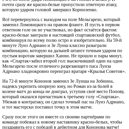
почти сразу же красно-белые пропустили ответную атаку,
которую ударом головой завершил Корниленко.
Всё перевернулось с выходом на поле Мельгарехо, который
заменил Ломовицкого на правом фланге. И пусть в первом
ответном голе он не участвовал, но факт остаётся фактом:
красно-белые заиграли в настоящий спартаковский футбол,
комбинируя по всему полю остро и изобретательно. На 59-й
минуте Луиз Адриано и Зе Луиш классно разыграли
комбинацию, которую на дальней штанге точным ударом по
пустым воротам завершил Ханни. Не прошло и пары минут,
как «Спартак»забил второй гол: выскочивший один на один
Мельгарехо после отличного разрезающего паса Луиза
Адриано хладнокровно переиграл вратаря «Крылья Советов».
На 72-й минуте Кононов заменил Зе Луиша на Зобнина,
надеясь укрепить опорную зону, но Роман из-за болей в
колене матч до конца не доиграл, уступив своё место Попову,
который оказался причастным к третьему голу «Спартака».
Убежав в контратаку, он сделал точный пас на Луиз Адриано,
и тот мастерски поставил точку в этом матче.
Сразу после этого он вместе со своими партнёрами по
команде побежал к новому наставнику красно-белых, чтобы
поздравить его с победой в дебютном для Кононова матче!