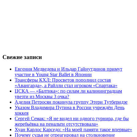
Свежие записи
Евгения Медведева и Ильдар Гайнутдинов примут
участие в Young Star Ballet в Японии
Трансферы КХЛ: Просветов пополнил состав
«Авангарда», а Райлли стал игроком «Спартака»
ЦСКА — «Балтика»: по силам ли калининградцам
увезти из Москвы 3 очка?
Аделия Петросян покинула группу Этери Тутберидзе
Указом Владимира Путина в России учреждён День
хоккея
Сергей Семак: «Я не видел ни одного турнира, где бы
жеребьёвка на пенальти отсутствовала»
Хуан Карлос Карседо: «На моей памяти такое впервые»
Почему судья не отреагировал на столкновение