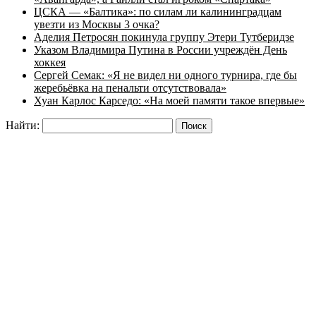
ЦСКА — «Балтика»: по силам ли калининградцам
увезти из Москвы 3 очка?
Аделия Петросян покинула группу Этери Тутберидзе
Указом Владимира Путина в России учреждён День
хоккея
Сергей Семак: «Я не видел ни одного турнира, где бы
жеребьёвка на пенальти отсутствовала»
Хуан Карлос Карседо: «На моей памяти такое впервые»
Найти: