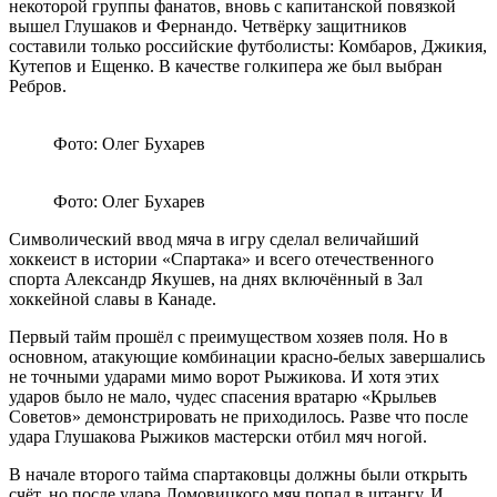
некоторой группы фанатов, вновь с капитанской повязкой
вышел Глушаков и Фернандо. Четвёрку защитников
составили только российские футболисты: Комбаров, Джикия,
Кутепов и Ещенко. В качестве голкипера же был выбран
Ребров.
Фото: Олег Бухарев
Фото: Олег Бухарев
Символический ввод мяча в игру сделал величайший
хоккеист в истории «Спартака» и всего отечественного
спорта Александр Якушев, на днях включённый в Зал
хоккейной славы в Канаде.
Первый тайм прошёл с преимуществом хозяев поля. Но в
основном, атакующие комбинации красно-белых завершались
не точными ударами мимо ворот Рыжикова. И хотя этих
ударов было не мало, чудес спасения вратарю «Крыльев
Советов» демонстрировать не приходилось. Разве что после
удара Глушакова Рыжиков мастерски отбил мяч ногой.
В начале второго тайма спартаковцы должны были открыть
счёт, но после удара Ломовицкого мяч попал в штангу. И