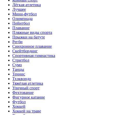
Конный спорт
Лёгкая атлетика
Лучшее
Мини-футбол
Олимпиада
Пейнтбол
Плавание
Пляжные виды спорта
Прыжки на батуте
Регби
Синхронное плавание
Скейтбординг
Спортивная гимнастика
Стритбол
Сумо
Танцы
Теннис
Тхэквондо
Тяжёлая атлетика
Уличный спорт
Фехтование
Фигурное катание
Футбол
Хоккей
Хоккей на траве