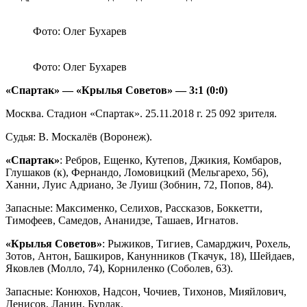
Фото: Олег Бухарев
Фото: Олег Бухарев
«Спартак» — «Крылья Советов» — 3:1 (0:0)
Москва. Стадион «Спартак». 25.11.2018 г. 25 092 зрителя.
Судья: В. Москалёв (Воронеж).
«Спартак»
: Ребров, Ещенко, Кутепов, Джикия, Комбаров,
Глушаков (к), Фернандо, Ломовицкий (Мельгарехо, 56),
Ханни, Луис Адриано, Зе Луиш (Зобнин, 72, Попов, 84).
Запасные: Максименко, Селихов, Рассказов, Боккетти,
Тимофеев, Самедов, Ананидзе, Ташаев, Игнатов.
«Крылья Советов»
: Рыжиков, Тигиев, Самарджич, Рохель,
Зотов, Антон, Башкиров, Канунников (Ткачук, 18), Шейдаев,
Яковлев (Молло, 74), Корниленко (Соболев, 63).
Запасные: Конюхов, Надсон, Чочиев, Тихонов, Мияйлович,
Денисов, Ланин, Бурлак.