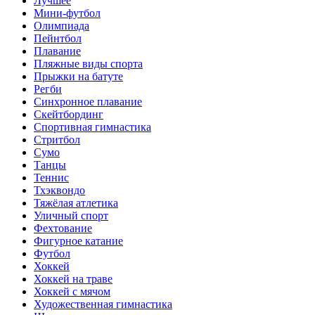
Лучшее
Мини-футбол
Олимпиада
Пейнтбол
Плавание
Пляжные виды спорта
Прыжки на батуте
Регби
Синхронное плавание
Скейтбординг
Спортивная гимнастика
Стритбол
Сумо
Танцы
Теннис
Тхэквондо
Тяжёлая атлетика
Уличный спорт
Фехтование
Фигурное катание
Футбол
Хоккей
Хоккей на траве
Хоккей с мячом
Художественная гимнастика