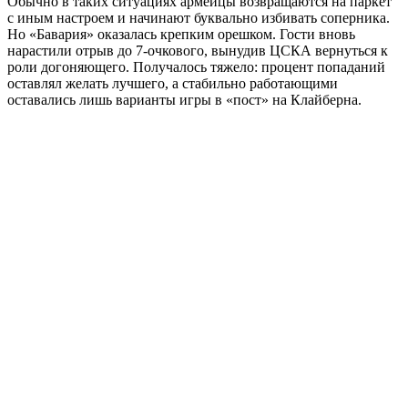
Обычно в таких ситуациях армейцы возвращаются на паркет
с иным настроем и начинают буквально избивать соперника.
Но «Бавария» оказалась крепким орешком. Гости вновь
нарастили отрыв до 7-очкового, вынудив ЦСКА вернуться к
роли догоняющего. Получалось тяжело: процент попаданий
оставлял желать лучшего, а стабильно работающими
оставались лишь варианты игры в «пост» на Клайберна.