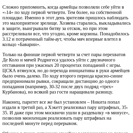
Сложно припомнить, когда армейцы позволяли себе уйти в
«-14» по ходу первой четверти. Тем более, на собственной
площадке. Именно в этот день зрителям пришлось наблюдать
это малоприятное зрелище. Хозяева старались, выкладывались
в защите, выигрывали битву за отскок, но при этом
расстреливали все, что угодно, кроме корзины. Понадобилось
3.12 и потраченный тайм-аут, чтобы мяч впервые влетел в
кольцо «Баварии».
Только на финише первой четверти за счет пары перехватов
Де Коло и мячей Родригеса удалось уйти с двузначного
отставания при ужасных 20 процентах попаданий с игры.
ЦСКА втянулся, но до перехода инициативы в руки армейцев
было очень далеко. По ходу второго периода красно-синие
предпринимали рывки, сокращали дистанцию до одного
попадания (например, 30-32 после двух подряд «трех»
Курбанова), но всякий раз гости наращивали разницу.
Наконец, паритет все же был установлен – Никита попал
издали в третий раз, а Хэкетт реализовал пару штрафных, 35-
35. И даже при этом москвичи ушли в раздевалку «в минусе»,
позволив мюнхенцам реализовать пару штрафных на
последней минуте перед перерывом.