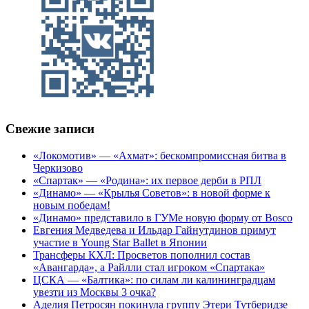
Свежие записи
«Локомотив» — «Ахмат»: бескомпромиссная битва в
Черкизово
«Спартак» — «Родина»: их первое дерби в РПЛ
«Динамо» — «Крылья Советов»: в новой форме к
новым победам!
«Динамо» представило в ГУМе новую форму от Bosco
Евгения Медведева и Ильдар Гайнутдинов примут
участие в Young Star Ballet в Японии
Трансферы КХЛ: Просветов пополнил состав
«Авангарда», а Райлли стал игроком «Спартака»
ЦСКА — «Балтика»: по силам ли калининградцам
увезти из Москвы 3 очка?
Аделия Петросян покинула группу Этери Тутберидзе