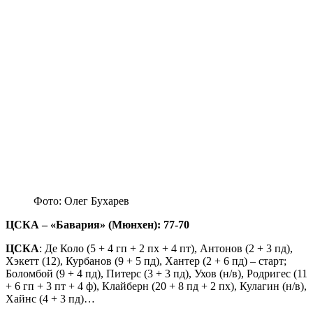
Фото: Олег Бухарев
ЦСКА – «Бавария» (Мюнхен): 77-70
ЦСКА
: Де Коло (5 + 4 гп + 2 пх + 4 пт), Антонов (2 + 3 пд),
Хэкетт (12), Курбанов (9 + 5 пд), Хантер (2 + 6 пд) – старт;
Боломбой (9 + 4 пд), Питерс (3 + 3 пд), Ухов (н/в), Родригес (11
+ 6 гп + 3 пт + 4 ф), Клайберн (20 + 8 пд + 2 пх), Кулагин (н/в),
Хайнс (4 + 3 пд)…