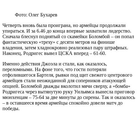
Фото: Олег Бухарев
Четверть вновь была проиграна, но армейцы продолжали
упираться. И за 6.46 до конца впервые захватили лидерство.
Сначала блеснул поднятый со скамейки Боломбой – он попал
фантастическую «треху» с десяти метров на финише
владения, затем хладнокровно реализовал пару штрафных.
Наконец, Родригес вывел ЦСКА вперед – 61-60.
Именно действия Джоэла и стали, как оказалось,
переломными. На фоне того, что гости потеряли
отфолившегося Бартеля, рывки под щит свежего центрового
армейцев стали неожиданной для соперников атакующей
опцией. Боломбой дважды вколотил мячи сверху, а «бомба»
Родригеса через вытянутую руку Уильямса вынесла приговор
мюнхенцам – 75-64 за две минуты до сирены. Так и оказалось
– в оставшееся время армейцы спокойно довели матч до
победы.