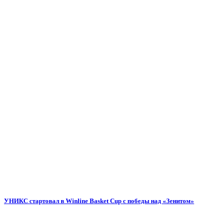
УНИКС стартовал в Winline Basket Cup с победы над «Зенитом»