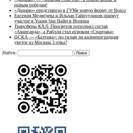
новым победам!
«Динамо» представило в ГУМе новую форму от Bosco
Евгения Медведева и Ильдар Гайнутдинов примут
участие в Young Star Ballet в Японии
Трансферы КХЛ: Просветов пополнил состав
«Авангарда», а Райлли стал игроком «Спартака»
ЦСКА — «Балтика»: по силам ли калининградцам
увезти из Москвы 3 очка?
Найти: