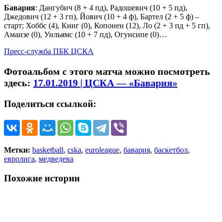
Бавария
: Дангубич (8 + 4 пд), Радошевич (10 + 5 пд),
Джедович (12 + 3 гп), Йович (10 + 4 ф), Бартел (2 + 5 ф) –
старт; Хоббс (4), Кинг (0), Копонен (12), Ло (2 + 3 пд + 5 гп),
Амаизе (0), Уильямс (10 + 7 пд), Огунсипе (0)…
Пресс-служба ПБК ЦСКА
Фотоальбом с этого матча можно посмотреть
здесь:
17.01.2019 | ЦСКА — «Бавария»
Поделиться ссылкой:
Метки:
basketball
,
cska
,
euroleague
,
бавария
,
баскетбол
,
евролига
,
медведева
Похожие истории