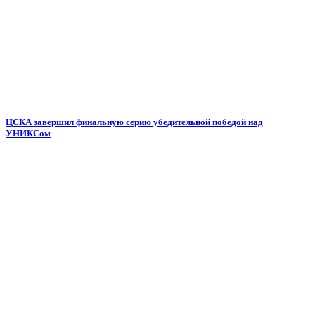
ЦСКА завершил финальную серию убедительной победой над
УНИКСом