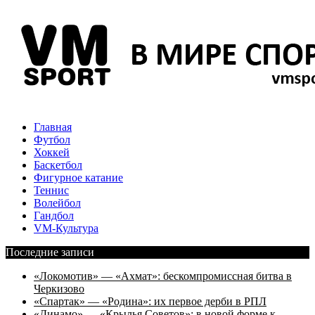
Главная
Футбол
Хоккей
Баскетбол
Фигурное катание
Теннис
Волейбол
Гандбол
VM-Культура
Последние записи
«Локомотив» — «Ахмат»: бескомпромиссная битва в
Черкизово
«Спартак» — «Родина»: их первое дерби в РПЛ
«Динамо» — «Крылья Советов»: в новой форме к