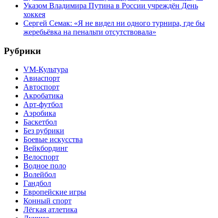
Указом Владимира Путина в России учреждён День
хоккея
Сергей Семак: «Я не видел ни одного турнира, где бы
жеребьёвка на пенальти отсутствовала»
Рубрики
VM-Культура
Авиаспорт
Автоспорт
Акробатика
Арт-футбол
Аэробика
Баскетбол
Без рубрики
Боевые искусства
Вейкбординг
Велоспорт
Водное поло
Волейбол
Гандбол
Европейские игры
Конный спорт
Лёгкая атлетика