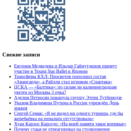
Свежие записи
Евгения Медведева и Ильдар Гайнутдинов примут
участие в Young Star Ballet в Японии
Трансферы КХЛ: Просветов пополнил состав
«Авангарда», а Райлли стал игроком «Спартака»
ЦСКА — «Балтика»: по силам ли калининградцам
увезти из Москвы 3 очка?
Аделия Петросян покинула группу Этери Тутберидзе
Указом Владимира Путина в России учреждён День
хоккея
Сергей Семак: «Я не видел ни одного турнира, где бы
жеребьёвка на пенальти отсутствовала»
Хуан Карлос Карседо: «На моей памяти такое впервые»
Почему судья не отреагировал на столкновение