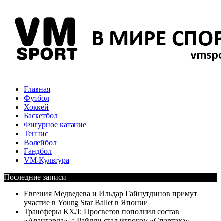
Главная
Футбол
Хоккей
Баскетбол
Фигурное катание
Теннис
Волейбол
Гандбол
VM-Культура
Последние записи
Евгения Медведева и Ильдар Гайнутдинов примут
участие в Young Star Ballet в Японии
Трансферы КХЛ: Просветов пополнил состав
«Авангарда», а Райлли стал игроком «Спартака»