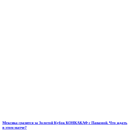
Мексика сразится за Золотой Кубок КОНКАКАФ с Панамой. Что ждать
в этом матче?