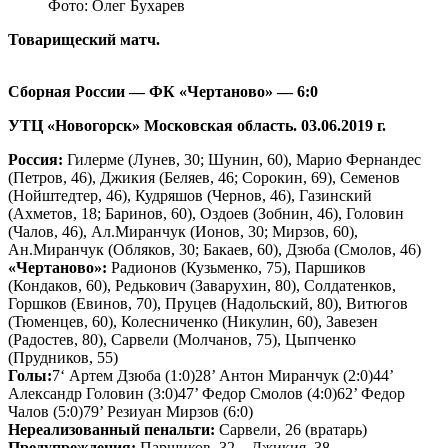
Фото: Олег Бухарев
Товарищеский матч.
Сборная России — ФК «Чертаново» — 6:0
УТЦ «Новогорск» Московская область. 03.06.2019 г.
Россия:
Гилерме (Лунев, 30; Шунин, 60), Марио Фернандес
(Петров, 46), Джикия (Беляев, 46; Сорокин, 69), Семенов
(Нойштедтер, 46), Кудряшов (Чернов, 46), Газинский
(Ахметов, 18; Баринов, 60), Оздоев (Зобнин, 46), Головин
(Чалов, 46), Ал.Миранчук (Ионов, 30; Мирзов, 60),
Ан.Миранчук (Обляков, 30; Бакаев, 60), Дзюба (Смолов, 46)
«Чертаново»:
Радионов (Кузьменко, 75), Паршиков
(Кондаков, 60), Редькович (Заварухин, 80), Солдатенков,
Горшков (Евинов, 70), Пруцев (Надольский, 80), Витюгов
(Тюменцев, 60), Колесниченко (Никулин, 60), Завезен
(Радостев, 80), Сарвели (Молчанов, 75), Цыпченко
(Прудников, 55)
Голы:
7‘ Артем Дзюба (1:0)28’ Антон Миранчук (2:0)44’
Александр Головин (3:0)47’ Федор Смолов (4:0)62’ Федор
Чалов (5:0)79’ Резиуан Мирзов (6:0)
Нереализованный пенальти:
Сарвели, 26 (вратарь)
Предупреждения:
Паршиков, 32 – Джикия, 38