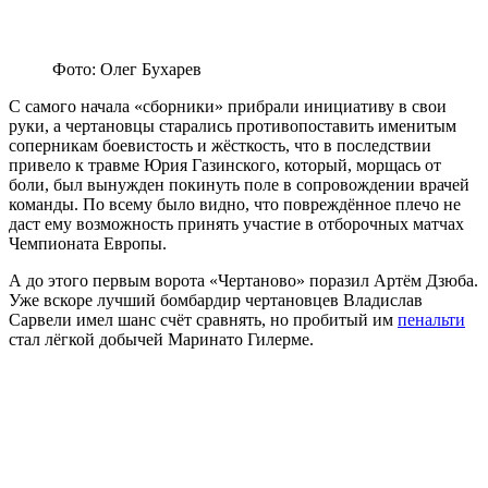
Фото: Олег Бухарев
С самого начала «сборники» прибрали инициативу в свои
руки, а чертановцы старались противопоставить именитым
соперникам боевистость и жёсткость, что в последствии
привело к травме Юрия Газинского, который, морщась от
боли, был вынужден покинуть поле в сопровождении врачей
команды. По всему было видно, что повреждённое плечо не
даст ему возможность принять участие в отборочных матчах
Чемпионата Европы.
А до этого первым ворота «Чертаново» поразил Артём Дзюба.
Уже вскоре лучший бомбардир чертановцев Владислав
Сарвели имел шанс счёт сравнять, но пробитый им
пенальти
стал лёгкой добычей Маринато Гилерме.