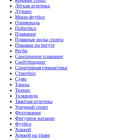
Конный спорт
Лёгкая атлетика
Лучшее
Мини-футбол
Олимпиада
Пейнтбол
Плавание
Пляжные виды спорта
Прыжки на батуте
Регби
Синхронное плавание
Скейтбординг
Спортивная гимнастика
Стритбол
Сумо
Танцы
Теннис
Тхэквондо
Тяжёлая атлетика
Уличный спорт
Фехтование
Фигурное катание
Футбол
Хоккей
Хоккей на траве