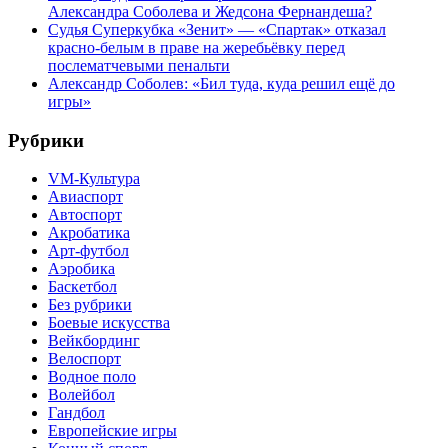
Александра Соболева и Жедсона Фернандеша?
Судья Суперкубка «Зенит» — «Спартак» отказал
красно-белым в праве на жеребьёвку перед
послематчевыми пенальти
Александр Соболев: «Бил туда, куда решил ещё до
игры»
Рубрики
VM-Культура
Авиаспорт
Автоспорт
Акробатика
Арт-футбол
Аэробика
Баскетбол
Без рубрики
Боевые искусства
Вейкбординг
Велоспорт
Водное поло
Волейбол
Гандбол
Европейские игры