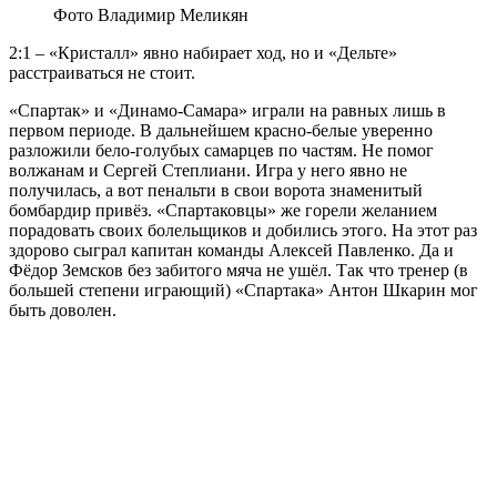
Фото Владимир Меликян
2:1 – «Кристалл» явно набирает ход, но и «Дельте»
расстраиваться не стоит.
«Спартак» и «Динамо-Самара» играли на равных лишь в
первом периоде. В дальнейшем красно-белые уверенно
разложили бело-голубых самарцев по частям. Не помог
волжанам и Сергей Степлиани. Игра у него явно не
получилась, а вот пенальти в свои ворота знаменитый
бомбардир привёз. «Спартаковцы» же горели желанием
порадовать своих болельщиков и добились этого. На этот раз
здорово сыграл капитан команды Алексей Павленко. Да и
Фёдор Земсков без забитого мяча не ушёл. Так что тренер (в
большей степени играющий) «Спартака» Антон Шкарин мог
быть доволен.