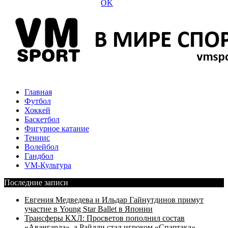
Главная
Футбол
Хоккей
Баскетбол
Фигурное катание
Теннис
Волейбол
Гандбол
VM-Культура
Последние записи
Евгения Медведева и Ильдар Гайнутдинов примут
участие в Young Star Ballet в Японии
Трансферы КХЛ: Просветов пополнил состав
«Авангарда», а Райлли стал игроком «Спартака»