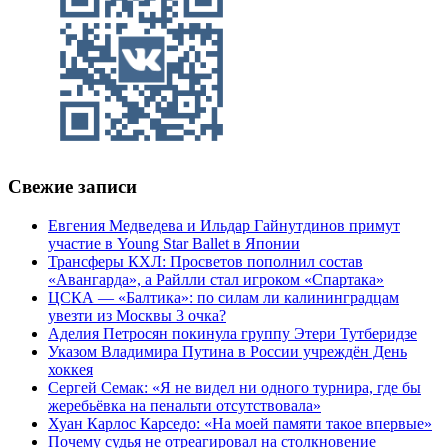
Свежие записи
Евгения Медведева и Ильдар Гайнутдинов примут
участие в Young Star Ballet в Японии
Трансферы КХЛ: Просветов пополнил состав
«Авангарда», а Райлли стал игроком «Спартака»
ЦСКА — «Балтика»: по силам ли калининградцам
увезти из Москвы 3 очка?
Аделия Петросян покинула группу Этери Тутберидзе
Указом Владимира Путина в России учреждён День
хоккея
Сергей Семак: «Я не видел ни одного турнира, где бы
жеребьёвка на пенальти отсутствовала»
Хуан Карлос Карседо: «На моей памяти такое впервые»
Почему судья не отреагировал на столкновение