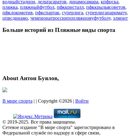
водныйстадион
,
дельтасаратов
,
динамосамара
,
кпфцска
,
пляжка
,
пляжныйфутбол
,
пфккристалл
,
пфккрыльясоветов
,
пфклокомотив
,
пфкспартак
,
суперлига
,
суперлигапариматч
,
цпвсдинамо
,
чемпионатроссиипопляжномуфутболу
,
элмонт
Больше историй из Пляжные виды спорта
About Антон Буялов,
В мире спорта
| | Copyright ©2026 |
Войти
© 2019-2025. Все права защищены.
Сетевое издание "В мире спорта" зарегистрировано в
Федеральной службе по надзору в сфере связи,