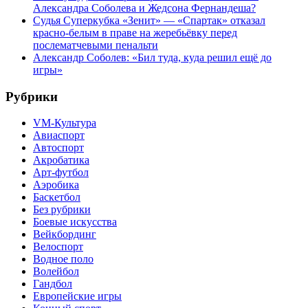
Александра Соболева и Жедсона Фернандеша?
Судья Суперкубка «Зенит» — «Спартак» отказал
красно-белым в праве на жеребьёвку перед
послематчевыми пенальти
Александр Соболев: «Бил туда, куда решил ещё до
игры»
Рубрики
VM-Культура
Авиаспорт
Автоспорт
Акробатика
Арт-футбол
Аэробика
Баскетбол
Без рубрики
Боевые искусства
Вейкбординг
Велоспорт
Водное поло
Волейбол
Гандбол
Европейские игры