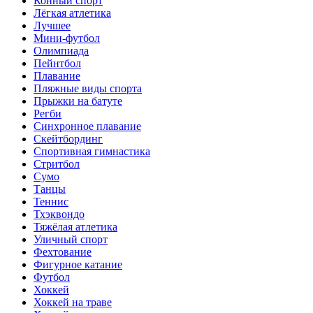
Конный спорт
Лёгкая атлетика
Лучшее
Мини-футбол
Олимпиада
Пейнтбол
Плавание
Пляжные виды спорта
Прыжки на батуте
Регби
Синхронное плавание
Скейтбординг
Спортивная гимнастика
Стритбол
Сумо
Танцы
Теннис
Тхэквондо
Тяжёлая атлетика
Уличный спорт
Фехтование
Фигурное катание
Футбол
Хоккей
Хоккей на траве