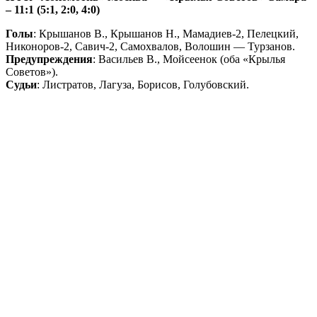
– 11:1 (5:1, 2:0, 4:0)
Голы
: Крышанов В., Крышанов Н., Мамадиев-2, Пелецкий,
Никоноров-2, Савич-2, Самохвалов, Волошин — Турзанов.
Предупреждения
: Васильев В., Мойсеенок (оба «Крылья
Советов»).
Судьи
: Листратов, Лагуза, Борисов, Голубовский.