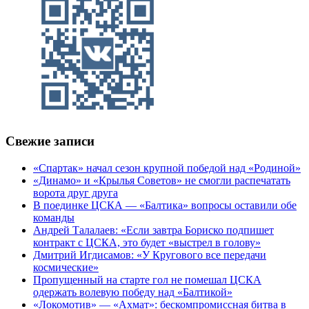
Свежие записи
«Спартак» начал сезон крупной победой над «Родиной»
«Динамо» и «Крылья Советов» не смогли распечатать
ворота друг друга
В поединке ЦСКА — «Балтика» вопросы оставили обе
команды
Андрей Талалаев: «Если завтра Бориско подпишет
контракт с ЦСКА, это будет «выстрел в голову»
Дмитрий Игдисамов: «У Кругового все передачи
космические»
Пропущенный на старте гол не помешал ЦСКА
одержать волевую победу над «Балтикой»
«Локомотив» — «Ахмат»: бескомпромиссная битва в