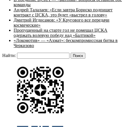
команды
Андрей Талалаев: «Если завтра Бориско подпишет
контракт с ЦСКА, это будет «выстрел в голову»
Дмитрий Игдисамов: «У Кругового все передачи
космические»
Пропущенный на старте гол не помешал ЦСКА
одержать волевую победу над «Балтикой»
«Локомотив» — «Ахмат»: бескомпромиссная битва в
Черкизово
Найти: