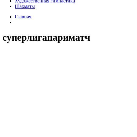
Художественная гимнастика
Шахматы
Главная
суперлигапариматч