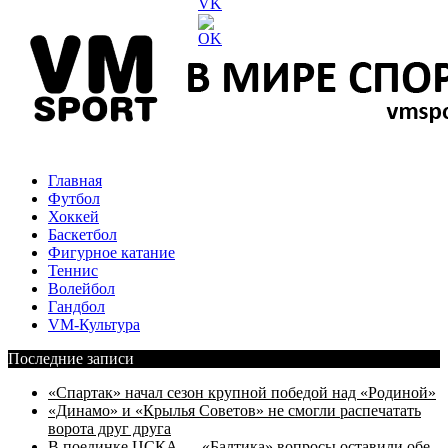
Главная
Футбол
Хоккей
Баскетбол
Фигурное катание
Теннис
Волейбол
Гандбол
VM-Культура
Последние записи
«Спартак» начал сезон крупной победой над «Родиной»
«Динамо» и «Крылья Советов» не смогли распечатать
ворота друг друга
В поединке ЦСКА — «Балтика» вопросы оставили обе