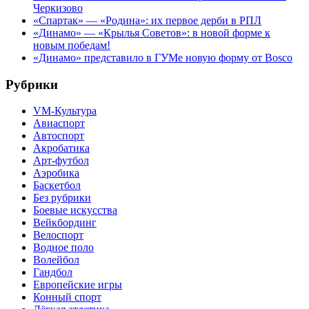
Черкизово
«Спартак» — «Родина»: их первое дерби в РПЛ
«Динамо» — «Крылья Советов»: в новой форме к
новым победам!
«Динамо» представило в ГУМе новую форму от Bosco
Рубрики
VM-Культура
Авиаспорт
Автоспорт
Акробатика
Арт-футбол
Аэробика
Баскетбол
Без рубрики
Боевые искусства
Вейкбординг
Велоспорт
Водное поло
Волейбол
Гандбол
Европейские игры
Конный спорт