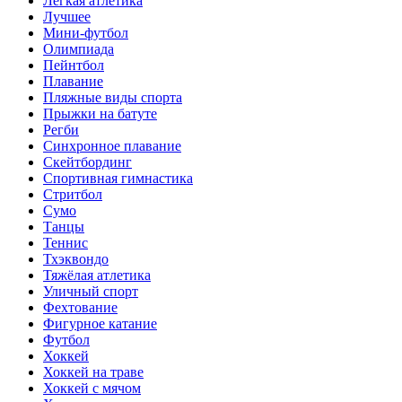
Лёгкая атлетика
Лучшее
Мини-футбол
Олимпиада
Пейнтбол
Плавание
Пляжные виды спорта
Прыжки на батуте
Регби
Синхронное плавание
Скейтбординг
Спортивная гимнастика
Стритбол
Сумо
Танцы
Теннис
Тхэквондо
Тяжёлая атлетика
Уличный спорт
Фехтование
Фигурное катание
Футбол
Хоккей
Хоккей на траве
Хоккей с мячом